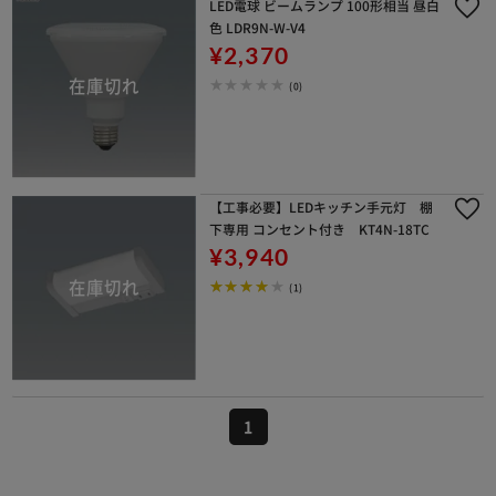
LED電球 ビームランプ 100形相当 昼白
色 LDR9N-W-V4
¥2,370
(0)
【工事必要】LEDキッチン手元灯 棚
下専用 コンセント付き KT4N-18TC
¥3,940
(1)
1