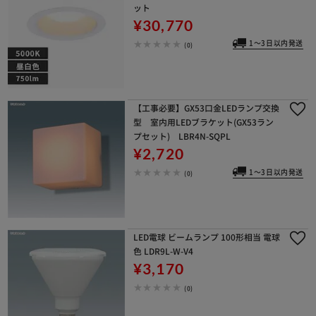
ット
¥30,770
1～3日以内発送
(0)
【工事必要】GX53口金LEDランプ交換
型 室内用LEDブラケット(GX53ラン
プセット) LBR4N-SQPL
¥2,720
1～3日以内発送
(0)
LED電球 ビームランプ 100形相当 電球
色 LDR9L-W-V4
¥3,170
(0)