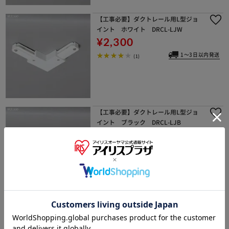
【工事必要】ダクトレール用L型ジョ
イント ホワイト DRCL-LJW
¥2,300
1～3日以内発送
(1)
【工事必要】ダクトレール用L型ジョ
イント ブラック DRCL-LJB
¥2,530
1～3日以内発送
(1)
【工事必要】【10台セット】高気密S
B形LEDダウンライト 電球色 450lm L
SB150-0627NCAW-V3