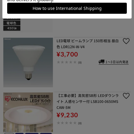
¥23,570
(1)
LED電球 ビームランプ 150形相当 昼白
色 LDR12N-W-V4
¥3,700
1～3日以内発送
(0)
【工事必要】高気密SB形 LEDダウンラ
イト 人感センサー付 LSB100-0650MS
CAW-5M
¥9,230
(0)