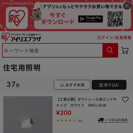
ログイン/会員情報
住宅用照明
37
件
おすすめ順
絞り込む
【工事必要】ダクトレール用エンドキ
ャップ ホワイト DRCL-ECW
¥200
1～3日以内発送
(12)
※ご確認ください