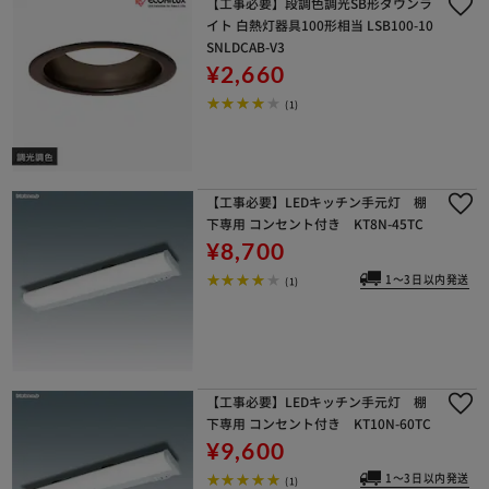
【工事必要】段調色調光SB形ダウンラ
イト 白熱灯器具100形相当 LSB100-10
SNLDCAB-V3
¥2,660
(1)
【工事必要】LEDキッチン手元灯 棚
下専用 コンセント付き KT8N-45TC
¥8,700
1～3日以内発送
(1)
【工事必要】LEDキッチン手元灯 棚
下専用 コンセント付き KT10N-60TC
¥9,600
1～3日以内発送
(1)