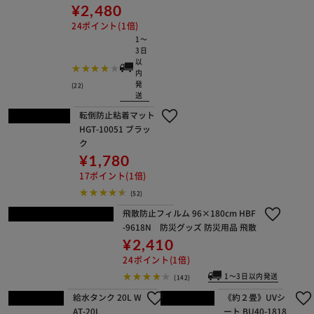
非常用持出袋 BMF-440 シルバー
¥2,480
24ポイント(1倍)
1～3日以内発送
(22)
転倒防止粘着マット HGT-10051 ブラ
ック
¥1,780
17ポイント(1倍)
(52)
飛散防止フィルム 96×180cm HBF-96
18N 防災グッズ 防災用品 飛散
¥2,410
24ポイント(1倍)