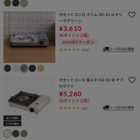
カセットコンロ スリム IGC-E1-G オリ
ーブグリーン
¥3,610
36ポイント(1倍)
10%OFFクーポン
1～3日以内発送
(171)
カセットコンロ 省エネ IGC-S1-W オフ
ホワイト
¥5,260
52ポイント(1倍)
1～3日以内発送
(22)