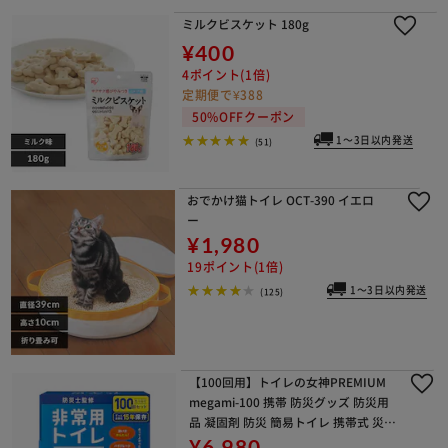
ミルクビスケット 180g
¥400
4ポイント(1倍)
定期便で¥388
50%OFFクーポン
1～3日以内発送
(51)
おでかけ猫トイレ OCT-390 イエロ
ー
¥1,980
19ポイント(1倍)
1～3日以内発送
(125)
【100回用】トイレの女神PREMIUM
megami-100 携帯 防災グッズ 防災用
品 凝固剤 防災 簡易トイレ 携帯式 災害
防災 断水 処理剤 アウトドア
¥6,980