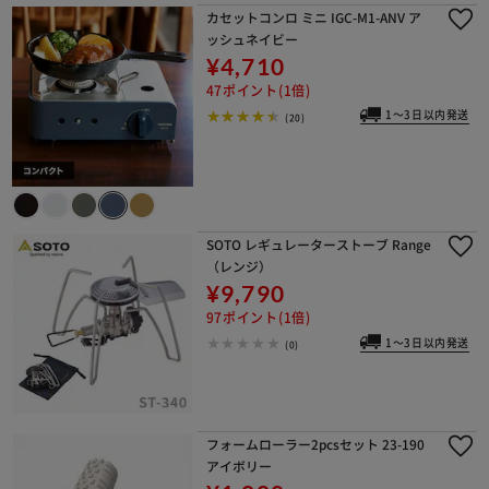
カセットコンロ ミニ IGC-M1-ANV ア
ッシュネイビー
¥4,710
47ポイント(1倍)
1～3日以内発送
(20)
SOTO レギュレーターストーブ Range
（レンジ）
¥9,790
97ポイント(1倍)
1～3日以内発送
(0)
フォームローラー2pcsセット 23-190
アイボリー