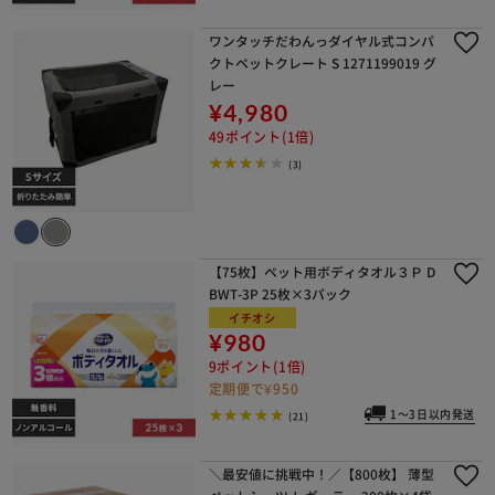
ワンタッチだわんっダイヤル式コンパ
クトペットクレート S 1271199019 グ
レー
¥4,980
49ポイント(1倍)
(3)
【75枚】ペット用ボディタオル３Ｐ D
BWT-3P 25枚×3パック
イチオシ
¥980
9ポイント(1倍)
定期便で¥950
1～3日以内発送
(21)
＼最安値に挑戦中！／【800枚】 薄型