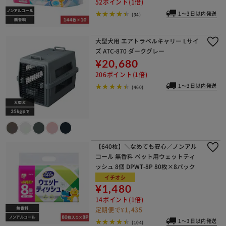
52ポイント(1倍)
1～3日以内発送
(34)
大型犬用 エアトラベルキャリー Lサイ
ズ ATC-870 ダークグレー
¥20,680
206ポイント(1倍)
1～3日以内発送
(460)
【640枚】＼なめても安心／ノンアル
コール 無香料 ペット用ウェットティ
ッシュ 8個 DPWT-8P 80枚×8パック
イチオシ
¥1,480
14ポイント(1倍)
定期便で¥1,435
1～3日以内発送
(104)