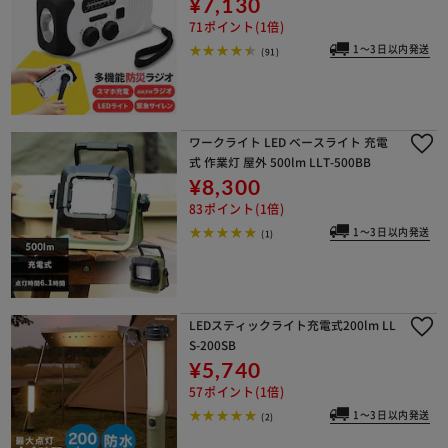
防災ラジオライト 手回し 充電 防水 JT
L-29 ホワイト
¥7,130
71ポイント(1倍)
1～3日以内発送
(91)
ワークライト LED ベースライト 充電
式 作業灯 屋外 500lm LLT-500BB
¥8,300
83ポイント(1倍)
1～3日以内発送
(1)
LEDスティックライト充電式200lm LL
S-200SB
¥5,740
57ポイント(1倍)