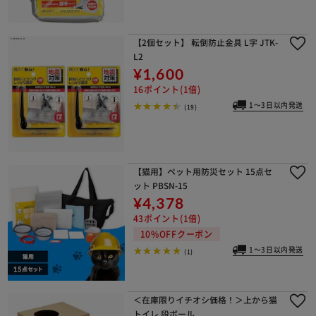
【2個セット】 転倒防止金具 L字 JTK-
L2
¥1,600
16ポイント(1倍)
1～3日以内発送
(19)
【猫用】ペット用防災セット 15点セ
ット PBSN-15
¥4,378
43ポイント(1倍)
10%OFFクーポン
1～3日以内発送
(1)
＜在庫限りイチオシ価格！＞上から猫
トイレ 段ボール