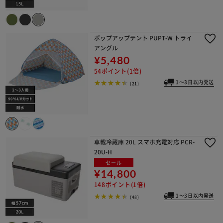
ポップアップテント PUPT-W トライ
アングル
¥5,480
54ポイント(1倍)
1～3日以内発送
(21)
車載冷蔵庫 20L スマホ充電対応 PCR-
20U-H
セール
¥14,800
148ポイント(1倍)
1～3日以内発送
(48)