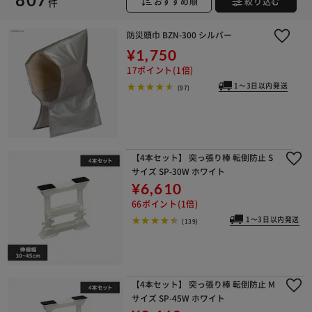
件
おすすめ順
絞り込む
防災頭巾 BZN-300 シルバー
¥1,750
17ポイント(1倍)
1～3日以内発送
(97)
※ご確認ください
【4本セット】 突っ張り棒 転倒防止 S
カートに入れる
購入手続きへ
サイズ SP-30W ホワイト
¥6,610
66ポイント(1倍)
1～3日以内発送
(139)
【4本セット】 突っ張り棒 転倒防止 M
サイズ SP-45W ホワイト