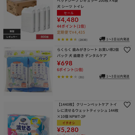
ペットシーツ レギュラー 200枚×4袋
犬 シーツ トイレ
セール
¥4,480
44ポイント(1倍)
定期便で¥4,435
1～3日以内発送
(2830)
らくらく 歯みがきシート お買い得2個
パック 犬 歯磨き デンタルケア
¥698
6ポイント(1倍)
1～3日以内発送
(31)
【1440枚】クリーンペットケア トイ
レに流せるウェットティッシュ 144枚
×10個 NPWT-2P
イチオシ
¥5,280