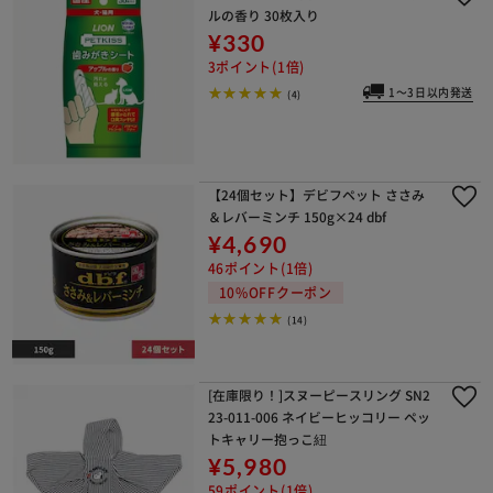
ルの香り 30枚入り
¥330
3ポイント(1倍)
1～3日以内発送
(4)
【24個セット】デビフペット ささみ
＆レバーミンチ 150g×24 dbf
¥4,690
46ポイント(1倍)
10%OFFクーポン
(14)
[在庫限り！]スヌーピースリング SN2
23-011-006 ネイビーヒッコリー ペッ
トキャリー抱っこ紐
¥5,980
59ポイント(1倍)