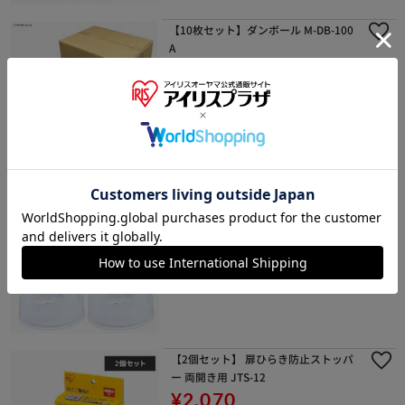
【10枚セット】ダンボール M-DB-100
A
¥3,700
37ポイント(1倍)
1～3日以内発送
(3)
【2個セット】 家具転倒防止プレート
JTP-90
¥1,840
18ポイント(1倍)
1～3日以内発送
(96)
【2個セット】 扉ひらき防止ストッパ
ー 両開き用 JTS-12
¥2,070