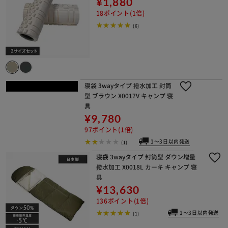
¥1,880
18ポイント(1倍)
(6)
寝袋 3wayタイプ 撥水加工 封筒型 ブ
ラウン X0017V キャンプ 寝具
¥9,780
97ポイント(1倍)
1～3日以内発送
(1)
寝袋 3wayタイプ 封筒型 ダウン増量
撥水加工 X0018L カーキ キャンプ 寝
具
¥13,630
136ポイント(1倍)