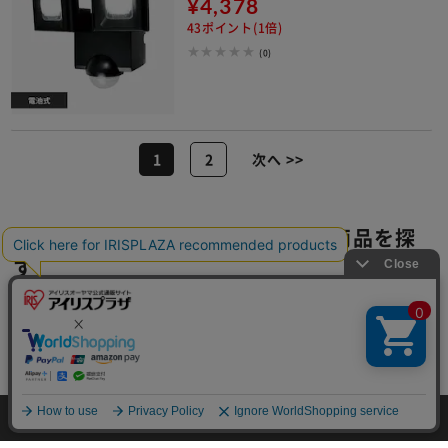
¥4,378
43ポイント(1倍)
(0)
1
2
次へ >>
センサーライトの関連カテゴリの商品を探
す
天井照明
電球・蛍光灯
デスクライト
インテリアライト
フロアスタンド・ランプ
壁掛け照明・ブラケットライト
ワークライト
屋外照明・投光器
法人様向け照明
HOME
家電
ライト・照明器具
センサーライトの通販
HOME
探す
ログイン
お気に入り
お知らせ