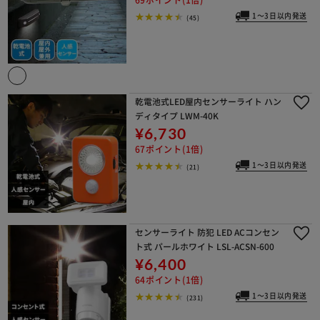
1～3日以内発送
(45)
乾電池式LED屋内センサーライト ハン
ディタイプ LWM-40K
¥6,730
67ポイント(1倍)
1～3日以内発送
(21)
センサーライト 防犯 LED ACコンセン
ト式 パールホワイト LSL-ACSN-600
¥6,400
64ポイント(1倍)
1～3日以内発送
(231)