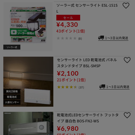
ソーラー式 センサーライト ESL-151S
L
セール
¥4,330
43ポイント(1倍)
1～3日以内発送
(0)
センサーライト LED 乾電池式 パネル
スタンドタイプ BSL-SMSP
¥2,100
21ポイント(1倍)
1～3日以内発送
(37)
乾電池式LEDセンサーライト フットタ
イプ 昼白色 BOS-FN2-WS
¥6,980
69ポイント(1倍)