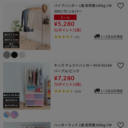
パイプハンガー 1連 耐荷重140kg CW
3001-T5 シルバー
セール
¥5,280
52ポイント(1倍)
1～3日以内発送
(71)
キッズ チェストハンガー KCH-6214A
パープル/ピンク
¥7,280
72ポイント(1倍)
1～3日以内発送
(224)
ハンガーラック 2連 耐荷重190kg CW