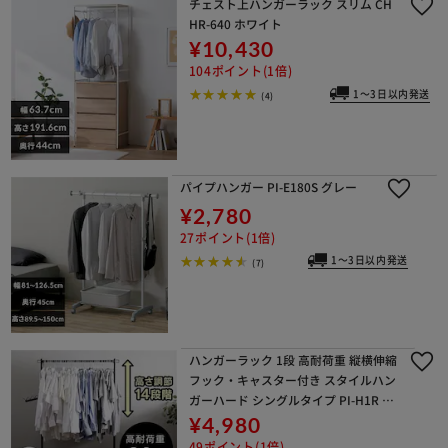
チェスト上ハンガーラック スリム CH
HR-640 ホワイト
¥10,430
104ポイント(1倍)
1～3日以内発送
(4)
パイプハンガー PI-E180S グレー
¥2,780
27ポイント(1倍)
1～3日以内発送
(7)
ハンガーラック 1段 高耐荷重 縦横伸縮
フック・キャスター付き スタイルハン
ガーハード シングルタイプ PI-H1R ブ
ラック
¥4,980
49ポイント(1倍)