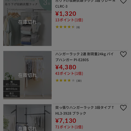
吊り下げ収納衣類ラック 3段 グレー H
CLRC-3
¥1,320
13ポイント(1倍)
(6)
ハンガーラック 2連 耐荷重24kg パイ
プハンガー PI-E280S
¥4,380
43ポイント(1倍)
(30)
突っ張りハンガーラック 3段タイプ T
HL3-3928 ブラック
¥7,130
71ポイント(1倍)