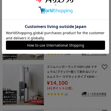
ハンガーラック 1段 横縦伸縮 キャスタ
ー付き パイプハンガー シングルタイ
プ PE-E180R ホワイト
セール
¥1,780
17ポイント(1倍)
1～3日以内発送
(196)
スリムハンガーラック HSPI-280 ナチ
ュラル/ブラック+軽くて割れないフィ
ルムミラー マグネットタイプ KWM-2
8150M シルバー
¥14,100
141ポイント(1倍)
1～3日以内発送
(2)