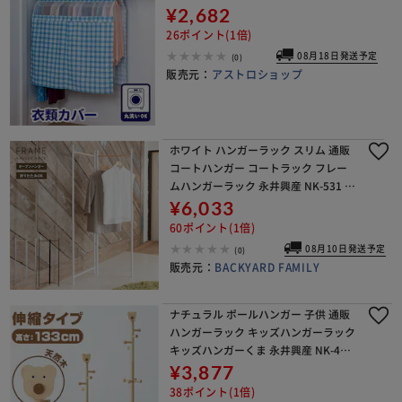
¥2,682
26ポイント(1倍)
08月18日発送予定
(0)
販売元：
アストロショップ
ホワイト ハンガーラック スリム 通販
コートハンガー コートラック フレー
ムハンガーラック 永井興産 NK-531 ポ
ールスタンド 折りたたみ 折り畳み ポ
¥6,033
ールハンガー 洋服掛け コート掛け ス
60ポイント(1倍)
チー
08月10日発送予定
(0)
販売元：
BACKYARD FAMILY
ナチュラル ポールハンガー 子供 通販
ハンガーラック キッズハンガーラック
キッズハンガーくま 永井興産 NK-402
2 ポールスタンド コートハンガー 洋服
¥3,877
掛け 木製 木目 洋服かけ ポール 玄関
38ポイント(1倍)