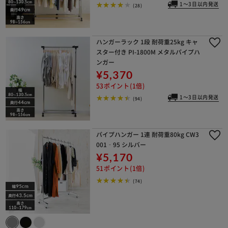
1～3日以内発送
(28)
ハンガーラック 1段 耐荷重25kg キャ
スター付き PI-1800M メタルパイプハ
ンガー
¥5,370
53ポイント(1倍)
1～3日以内発送
(94)
パイプハンガー 1連 耐荷重80kg CW3
001‐95 シルバー
¥5,170
51ポイント(1倍)
(74)