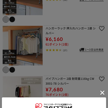
ハンガーラック 押入れハンガー 2連 シ
ルバー
¥6,160
61ポイント(1倍)
1～3日以内発送
(27)
パイプハンガー 2段 耐荷重116kg CW
3001-78 シルバー
¥7,680
76ポイント(1倍)
(18)