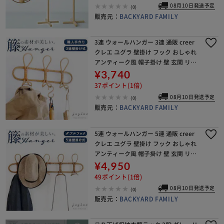
08月10日発送予定
(0)
販売元：
BACKYARD FAMILY
3連 ウォールハンガー 3連 通販 creer
クレエ ユグラ 壁掛け フック おしゃれ
アンティーク風 帽子掛け 壁 玄関 リビ
ング かわいい 木製 ウッド 籐製 ラタン
¥3,740
ナチュラル アジアン雑貨
37ポイント(1倍)
08月10日発送予定
(0)
販売元：
BACKYARD FAMILY
5連 ウォールハンガー 5連 通販 creer
クレエ ユグラ 壁掛け フック おしゃれ
アンティーク風 帽子掛け 壁 玄関 リビ
ング かわいい 木製 ウッド 籐製 ラタン
¥4,950
ナチュラル アジアン雑貨
49ポイント(1倍)
08月10日発送予定
(0)
販売元：
BACKYARD FAMILY