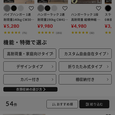
パイプハンガー 1連
ハンガーラック 2連
ハンガーラック 1段
スラッ
耐荷重140kg CW300
耐荷重190kg CW410
高耐荷重 縦横伸縮 フ
0本掛け 
1-T5 シルバー
0-T1 パイプハンガー
ック・キャスター付
ラック
¥5,280
¥9,980
¥4,980
¥3,
シルバー
き スタイルハンガー
(71)
(151)
(32)
ハード シングルタイ
プ PI-H1R ブラック
機能・特徴で選ぶ
※ご確認ください
高耐荷重・家庭向けタイプ
カスタム自由自在タイプ
カートに入れる
購入手続きへ
デザインタイプ
折りたたみ式タイプ
カバー付き
棚収納付き
衣類収納の選び方
54
件
おすすめ順
絞り込む