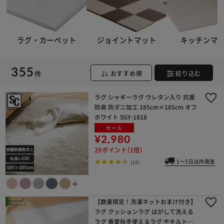
ラグ・カーペット
ジョイントマット
キッチンマ
355
件
おすすめ順
絞り込む
ラグ シャギーラグ ウレタン入り 抗菌
防臭 防ダニ加工 185cm×185cm オフ
ホワイト SGY-1818
セール
¥2,980
29ポイント(1倍)
1～3日以内発送
(17)
＋
【数量限定！洗濯ネットおまけ付き】
ラグ クッションラグ はがして洗える
ラグ 春夏秋冬使えるラグ 杢キルト柄 1