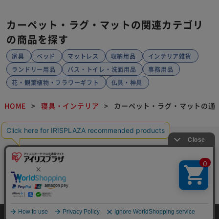
¥3,980
39ポイント(1倍)
1～3日以内発送
(10)
木目調ジョイントマット(60×60×1)
4枚セット MKJTM-601 ブラウン
イチオシ
¥1,980
19ポイント(1倍)
1～3日以内発送
(16)
PEジョイントマット(60×60×1) 6セ
ット(24枚) PEJTM-601 イエロー
＋
イチオシ
¥4,980
49ポイント(1倍)
1～3日以内発送
(12)
1
2
3
次へ >>
HOME
探す
ログイン
お気に入り
お知らせ