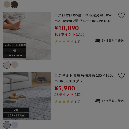
ラグ ぽかぽか5層ラグ 吸湿発熱 185c
m×185cm 2畳 グレー ORG-PK1818
¥10,890
108ポイント(1倍)
1～3日以内発送
(13)
ラグ キルト 夏用 接触冷感 185×185c
m QRC-1818 グレー
¥5,980
59ポイント(1倍)
1～3日以内発送
(49)