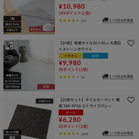
85cm×185cm 2畳 厚さ2.5cm ハガッ
¥10,980
シュ Hagash グレー HAGSM25-1818
109ポイント(1倍)
1～3日以内発送
(11)
【20枚】吸着タイル50×50㎝ 大理石
×ストーンホワイト
イチオシ
NEW
¥9,980
99ポイント(1倍)
1～3日以内発送
(2)
【20枚セット】タイルカーペット 難
燃 TKP-PP50 ストライプグレー
セール
¥6,280
62ポイント(1倍)
1～3日以内発送
(238)