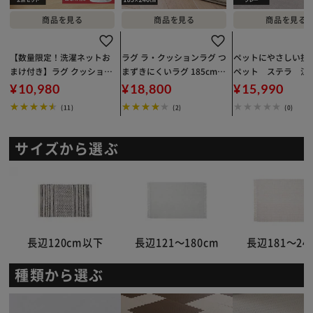
【数量限定！洗濯ネットお
ラグ ラ・クッションラグ つ
ペットにやさしい抗
まけ付き】ラグ クッション
まずきにくいラグ 185cm×
ペット ステラ 江
ラグ はがして洗えるラグ 春
240cm 3畳 厚さ4.5cm ベー
畳 600094360 グ
¥10,980
¥18,800
¥15,990
夏秋冬使えるラグ 杢キルト
ジュ ACRNS-1824
間指定不可】【代引
(11)
(2)
(0)
柄 185cm×185cm 2畳 厚
可】
さ2.5cm ハガッシュ Hagas
h グレー HAGSM25-1818
サイズから選ぶ
長辺120cm以下
長辺121～180cm
長辺181～24
種類から選ぶ