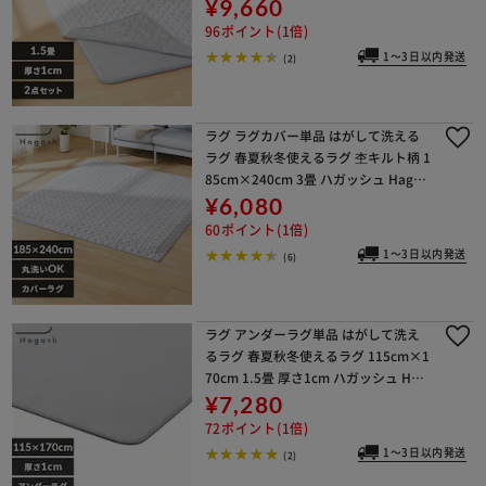
シュ Hagash グレー HAGSM10-1318
¥9,660
96ポイント(1倍)
1～3日以内発送
(2)
ラグ ラグカバー単品 はがして洗える
ラグ 春夏秋冬使えるラグ 杢キルト柄 1
85cm×240cm 3畳 ハガッシュ Hagas
h HAGCM-1824
¥6,080
60ポイント(1倍)
1～3日以内発送
(6)
ラグ アンダーラグ単品 はがして洗え
るラグ 春夏秋冬使えるラグ 115cm×1
70cm 1.5畳 厚さ1cm ハガッシュ Hag
ash HAGU10-1318
¥7,280
72ポイント(1倍)
1～3日以内発送
(2)