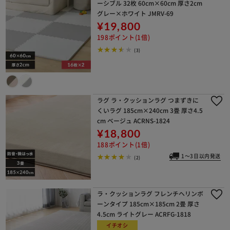
ーシブル 32枚 60cm×60cm 厚さ2cm
グレー×ホワイト JMRV-69
¥19,800
198ポイント(1倍)
(3)
ラグ ラ・クッションラグ つまずきに
くいラグ 185cm×240cm 3畳 厚さ4.5
cm ベージュ ACRNS-1824
¥18,800
188ポイント(1倍)
1～3日以内発送
(2)
ラ・クッションラグ フレンチヘリンボ
ーンタイプ 185cm×185cm 2畳 厚さ
4.5cm ライトグレー ACRFG-1818
イチオシ