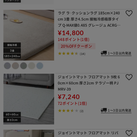
ラグ ラ･クッションラグ 185cm×240
cm 3畳 厚さ4.5cm 接触冷感極厚タイ
プ Q-MAX値0.485 グレージュ ACRGR-
1824
¥14,800
148ポイント(1倍)
20%OFFクーポン
1～3日以内発送
(14)
ジョイントマット フロアマット 9枚 6
0cm×60cm 厚さ2cm テラゾー柄 PJ
MRV-39
¥7,240
72ポイント(1倍)
1～3日以内発送
(2)
ジョイントマット フロアマット リバ