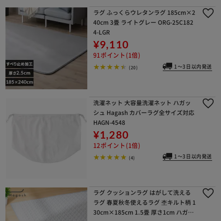
ラグ ふっくらウレタンラグ 185cm×2
40cm 3畳 ライトグレー ORG-25C182
4-LGR
¥9,110
91ポイント(1倍)
1～3日以内発送
(20)
洗濯ネット 大容量洗濯ネット ハガッ
シュ Hagash カバーラグ全サイズ対応
HAGN-4548
¥1,280
12ポイント(1倍)
1～3日以内発送
(4)
ラグ クッションラグ はがして洗える
ラグ 春夏秋冬使えるラグ 杢キルト柄 1
30cm×185cm 1.5畳 厚さ1cm ハガッ