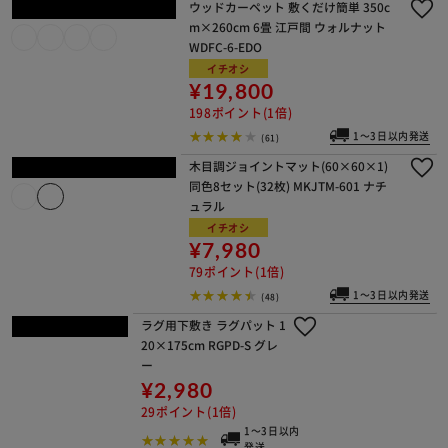
¥1,080
10ポイント(1倍)
1～3日以内発送
(0)
PEジョイントマット(60×60×1) 8セ
ット(32枚) PEJTM-601 イエロー
＋
¥6,980
69ポイント(1倍)
1～3日以内発送
(62)
PVCチェアマット
90×120cm
¥2,980
29ポイント(1倍)
1～
3日
以
内
発
(27)
送
ウッドカーペット 敷くだけ簡単 350c
m×260cm 6畳 江戸間 ウォルナット
WDFC-6-EDO