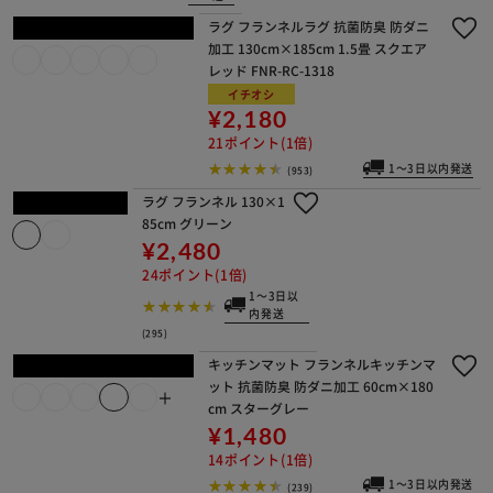
54ポイント(1倍)
1～3日以内発
送
(24)
ラグ ラ・クッションラグ ジャガード
柄 185cm×185cm 2畳 厚さ3cm エス
ニック/レッド ACRJ-1818E
¥3,990
39ポイント(1倍)
1～3日以内発送
(64)
ダイニングマット
180×240cm
¥9,980
99ポイント(1倍)
1～
3日
以
内
発
(47)
送
ラグ フランネルラグ 抗菌防臭 防ダニ
加工 130cm×185cm 1.5畳 スクエア