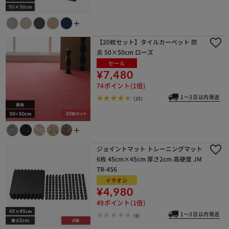
＋
【20枚セット】タイルカーペット 防
炎 50×50cm ローズ
セール
¥7,480
74ポイント(1倍)
1～3日以内発送
(25)
＋
ジョイントマット トレーニングマット
6枚 45cm×45cm 厚さ2cm 高硬度 JM
TR-456
イチオシ
¥4,980
49ポイント(1倍)
1～3日以内発送
(0)