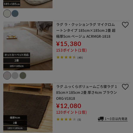
ラグ ラ・クッションラグ マイクロム
ートンタイプ 185cm×185cm 2畳 超
極厚5cm ベージュ ACRMGR-1818
¥15,380
153ポイント(1倍)
(49)
ラグ ふっくらボリュームごろ寝ラグ 1
85cm×185cm 2畳 厚さ4cm ブラウン
ORG-V1818
¥12,080
120ポイント(1倍)
1～3日以内発送
(5)