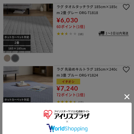
ラグ タオルタッチラグ 185cm×185c
m 2畳 グレー ORG-T1818
¥6,030
60ポイント(1倍)
1～3日以内発送
(10)
ラグ 先染めキルトラグ 185cm×240c
m 3畳 ブルー ORG-Y1824
イチオシ
¥7,240
72ポイント(1倍)
(12)
ラグ ラ・クッションラグ ボーダー柄 1