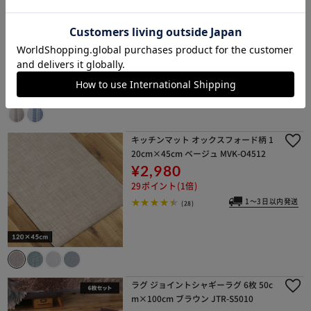
85cm×240cm 3畳 厚さ3cm ネイビー
ACRBO-1824
イチオシ
¥8,980
89ポイント(1倍)
(3)
キッチンマット オックスフォード柄 1
20cm×45cm ベージュ MVK-O4512
¥2,980
29ポイント(1倍)
1～3日以内発送
(28)
ラグ ジョイントシャギーラグ 6枚 50c
m×100cm ブラウン JTR-S5010