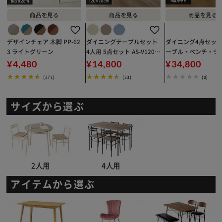
デザインチェア 木脚 PP-62
ダイニングテーブルセット
ダイニング4点セッ
※ご確認ください
3 ライトグリーン
4人用 5点セット AS-V120
ーブル・ベンチ・チ
ナチュラル
脚） ダークブラウン
¥4,480
¥14,800
¥34,800
カートに入れる
購入手続きへ
(271)
(23)
(0)
サイズから選ぶ
2人用
4人用
アイテムから選ぶ