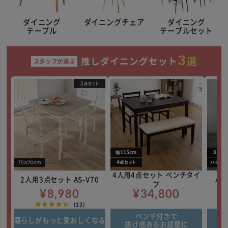
ダイニング
ダイニングチェア
ダイニング
テーブル
テーブルセット
3
選
推しダイニングセット
スタッフが選ぶ
4人用4点セット ベンチタイ
2人用3点セット AS-V70
ハイ
プ
¥8,980
¥34,800
★★★★★
(23)
ベンチ付きで
暮らしがもっと愛おしくなる
ハ
抜け感あるお部屋に