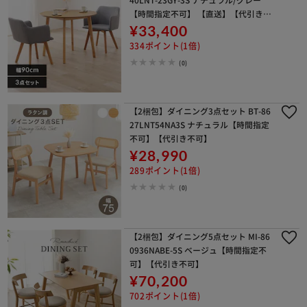
【時間指定不可】 【直送】【代引き不
可】
¥33,400
334ポイント(1倍)
(0)
【2梱包】ダイニング3点セット BT-86
27LNT54NA3S ナチュラル【時間指定
不可】【代引き不可】
¥28,990
289ポイント(1倍)
(0)
【2梱包】ダイニング5点セット MI-86
0936NABE-5S ベージュ【時間指定不
可】【代引き不可】
¥70,200
702ポイント(1倍)