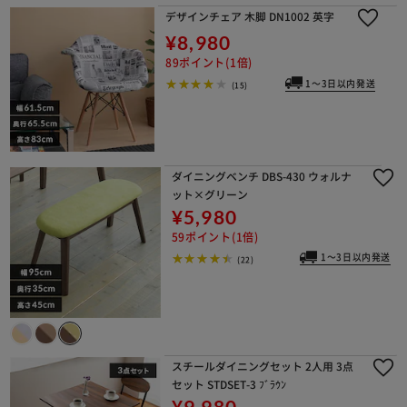
デザインチェア 木脚 DN1002 英字
¥8,980
89ポイント(1倍)
1～3日以内発送
(15)
ダイニングベンチ DBS-430 ウォルナ
ット×グリーン
¥5,980
59ポイント(1倍)
1～3日以内発送
(22)
スチールダイニングセット 2人用 3点
セット STDSET-3 ﾌﾞﾗｳﾝ
¥9,980