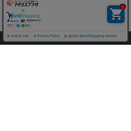
¥40,400
404ポイント(1倍)
(4)
ダイニングテーブルセット 4人
用 5点セット ナチュラル
¥14,800
HOME
探す
ログイン
お気に入り
お知らせ
148ポイント(1倍)
(5)
ファミリー・ライフ くつろぎのリクラ
イニングアームチェアDX 312720 ワイ
ンレッド
¥18,210
182ポイント(1倍)
(3)
1
ダイニングの関連カテゴリの商品を探す