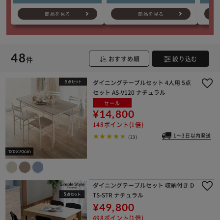
商品を見る
商品を見る
48
件
おすすめ順
絞り込む
ダイニングテーブルセット 4人用 5点
セット AS-V120 ナチュラル
セール
¥14,800
148ポイント(1倍)
1～3日以内発送
(23)
ダイニングテーブルセット 収納付き D
TS-STR ナチュラル
¥49,800
498ポイント(1倍)