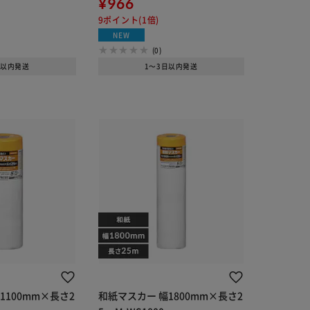
¥966
9ポイント(1倍)
NEW
(0)
日以内発送
1～3日以内発送
1100mm×長さ2
和紙マスカー 幅1800mm×長さ2