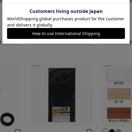
mm×長さ2
ノンスリップマスカー 幅1100m
PEマスカー 幅5
カートに入れる
購入手続きへ
m×長さ20m M-NS1100
M-PEM550
¥1,100
¥500
11ポイント(1倍)
5ポイント(1倍)
NEW
NEW
(0)
(0)
送
1～3日以内発送
1～3