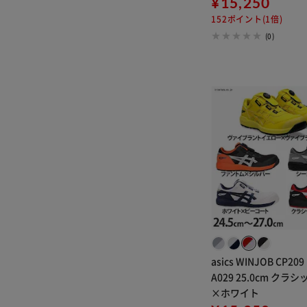
モントグレー
¥15,250
152ポイント(1倍)
(0)
asics WINJOB CP209
A029 25.0cm クラ
×ホワイト