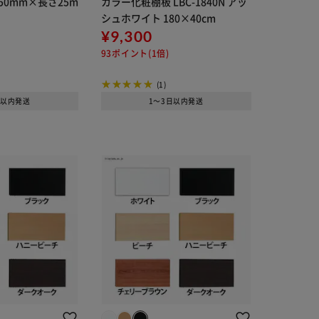
50mm×長さ25m
カラー化粧棚板 LBC-1840N アッ
シュホワイト 180×40cm
¥9,300
93ポイント(1倍)
(1)
日以内発送
1～3日以内発送