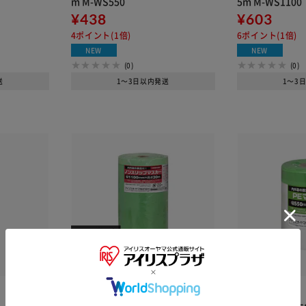
m M-WS550
5m M-WS1100
¥438
¥603
4ポイント(1倍)
6ポイント(1倍)
NEW
NEW
(0)
(0)
送
1～3日以内発送
1～3
※ご確認ください