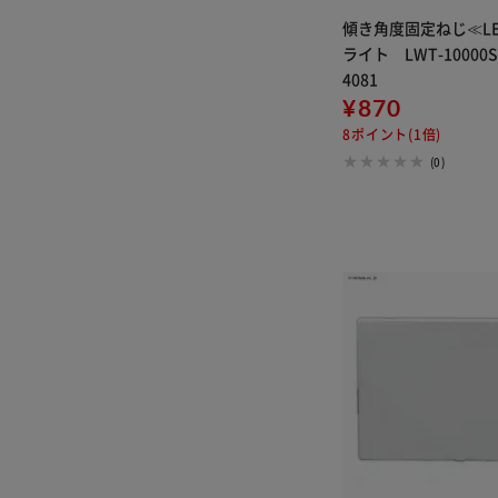
傾き角度固定ねじ≪L
ライト LWT-10000S
4081
¥870
8ポイント(1倍)
(0)