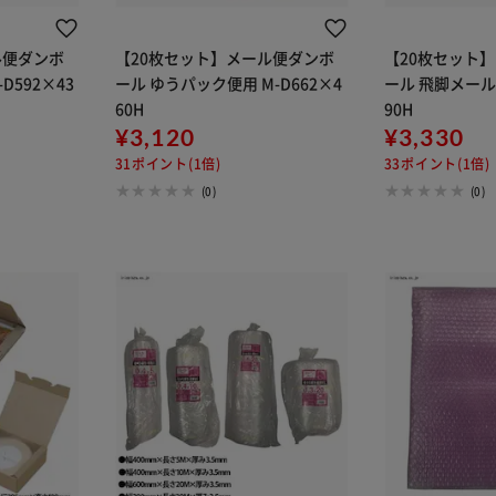
ル便ダンボ
【20枚セット】メール便ダンボ
【20枚セット
D592×43
ール ゆうパック便用 M-D662×4
ール 飛脚メール便
60H
90H
¥3,120
¥3,330
31ポイント(1倍)
33ポイント(1倍)
(0)
(0)