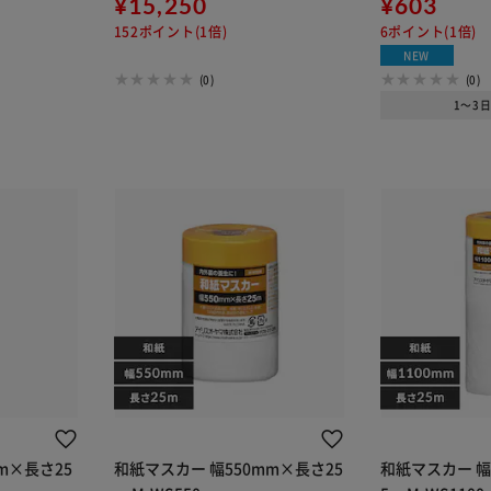
m
¥15,250
¥603
152ポイント(1倍)
6ポイント(1倍)
NEW
(0)
(0)
1～3
mm×長さ25
和紙マスカー 幅550mm×長さ25
和紙マスカー 幅