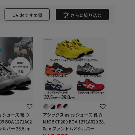
おすすめ順
さらに
絞り込む
s シューズ 靴 ウ
アシックス asics シューズ 靴 WI
 BOA 1271A02
NJOB CP209 BOA 1271A029 28.
ルバー 26.5cm
0cm ファントム×シルバー