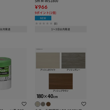
5m M-WS1800
¥966
9ポイント(1倍)
NEW
(0)
日以内発送
1～3日以内発送