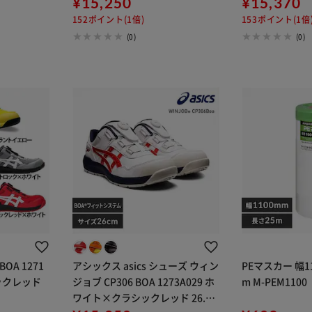
ド
¥15,250
¥15,370
152ポイント(1倍)
153ポイント(1倍
(0)
(0)
 BOA 1271
アシックス asics シューズ ウィン
PEマスカー 幅1
シックレッド
ジョブ CP306 BOA 1273A029 ホ
m M-PEM1100
ワイト×クラシックレッド 26.0c