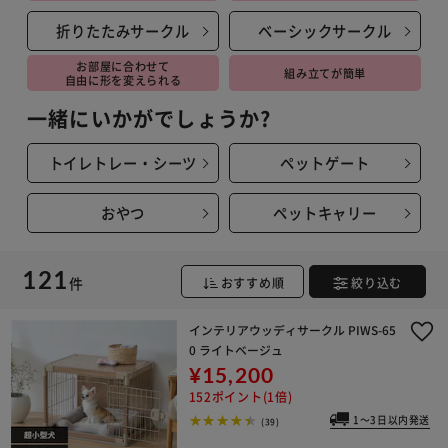
折りたたみサークル
ベーシックサークル
お部屋に合わせて
組み立てが簡単
自由に形を変えられる
一緒にいかがでしょうか?
トイレトレー・シーツ
ペットゲート
おやつ
ペットキャリー
121
件
おすすめ順
絞り込む
インテリアウッディサークル PIWS-65
0 ライトベージュ
¥15,200
152ポイント(1倍)
1～3日以内発送
(39)