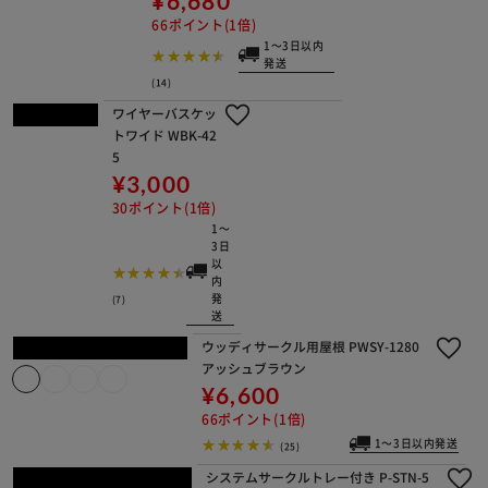
お掃除楽ちんサークル屋根セット
仕切りなし P-SS-906 グレーベージ
ュ
¥12,100
121ポイント(1倍)
1～3日以内発送
(20)
プラケージ 810
(1段) ベージュ
¥16,000
160ポイント(1倍)
1
～
3
日
以
内
(8)
発
送
ペットサークル CLS-
1130Y ホワイト
¥19,580