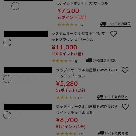
195ポイント(1倍)
1～3日
以内発
送
(10)
折りたたみケージ OKE-60
0R アイアンブラックカラ
ー
¥6,680
66ポイント(1倍)
1～3日以内
発送
(14)
ワイヤーバスケッ
トワイド WBK-42
5
¥3,000
30ポイント(1倍)
1～
3日
以
内
発
(7)