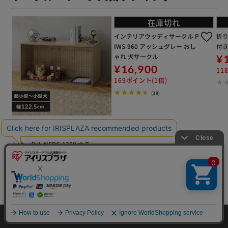
(4)
【屋根付き】システムサークル ST
S-600TN マットホワイト
イチオシ
¥11,800
118ポイント(1倍)
1～3日以内発送
(3)
ペットサークル パイ
プ製 UC-126 ホワイ
ト
¥47,080
470ポイント(1倍)
1～3日
以内発
送
(3)
ナチュラルウッドサーク
ル ナチュラル NWC-126
0
¥14,100
HOME
探す
ログイン
お気に入り
お知らせ
141ポイント(1倍)