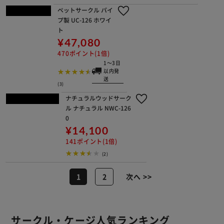
52ポイント(1倍)
1～3日以内発送
(14)
ウッディサークル用屋根 PWSY-960V
ライトナチュラル 犬用
¥6,700
67ポイント(1倍)
1～3日以内発送
(27)
上下連結パーツ≪コンビネーショ
ンサークル ブラウン用≫ 83350
2
¥640
6ポイント(1倍)
(4)
リッチェル カスタムペッ
トサークル 単品90 ブラウ
ン
¥2,290
22ポイント(1倍)
1～3日以内発
送