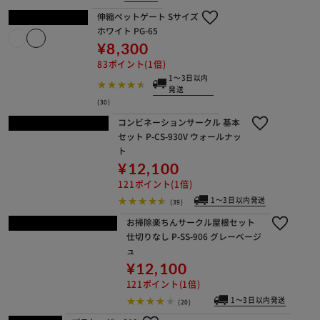
120
¥6,300
63ポイント(1倍)
(38)
折りたたみケージ OKE-450R シルバ
ー/ブラウン
¥5,480
54ポイント(1倍)
1～3日以内発送
(33)
取付が簡単！ ペッ
トゲート SPG-720
A
イチオ
シ