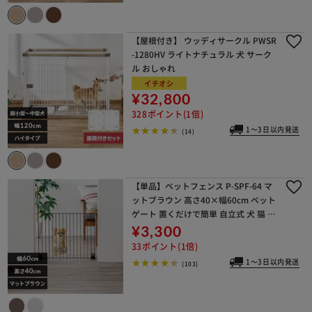
【屋根付き】 ウッディサークル PWSR
-1280HV ライトナチュラル 犬 サーク
ル おしゃれ
イチオシ
¥32,800
328ポイント(1倍)
1～3日以内発送
(14)
【単品】ペットフェンス P-SPF-64 マ
ットブラウン 高さ40×幅60cm ペット
ゲート 置くだけで簡単 自立式 犬 猫 脱
走防止 ジョイント式 ロータイプ ハイ
¥3,300
タイプ 選べる高さ 柵 アイリスオーヤ
33ポイント(1倍)
マ ペットサークル
1～3日以内発送
(103)