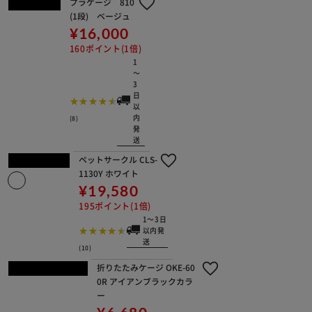
¥8,800
88ポイント(1倍)
1～3
日以
内発
送
(25)
伸縮ペットゲート Sサイズ ホワイト P
G-65
¥8,300
83ポイント(1倍)
1～3日以内発送
(30)
コンビネーションサークル 基本
セット P-CS-930V ウォールナッ
ト
¥12,100
121ポイント(1倍)
1～3日以内発送
(39)