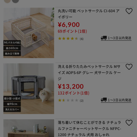
丸洗い可能 ペットサークル CI-604 ア
イボリー
¥6,900
69ポイント(1倍)
1～3日以内発送
(6)
洗える折りたたみペットサークル Mサ
イズ AOPS-6P グレー 犬サークル ケー
ジ
¥13,200
132ポイント(1倍)
1～3日以内発送
(2)
落ち着いて休むことができる ナチュラ
ルファニチャーペットサークル NFPC-
1200 ナチュラル 犬用 おしゃれ