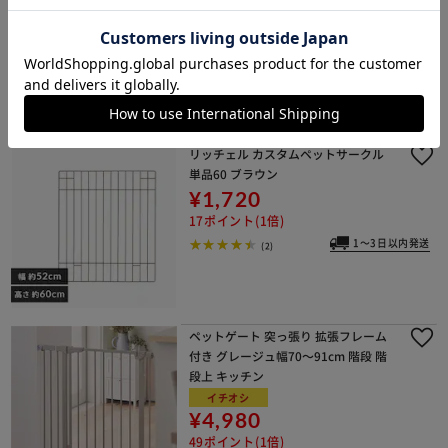
36ポイント(1倍)
1～3日以内発送
(1)
リッチェル カスタムペットサークル
単品60 ブラウン
¥1,720
17ポイント(1倍)
1～3日以内発送
(2)
ペットゲート 突っ張り 拡張フレーム
付き グレージュ幅70～91cm 階段 階
段上 キッチン
イチオシ
¥4,980
49ポイント(1倍)