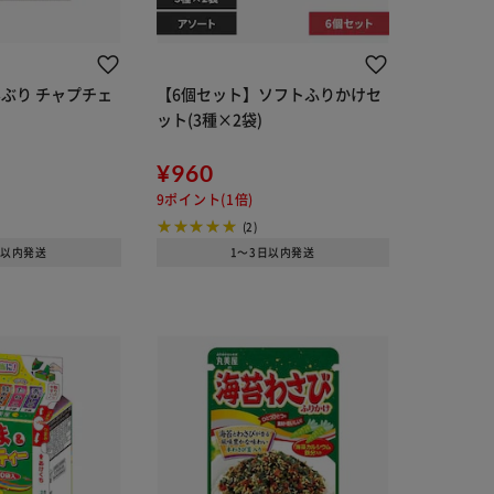
どんぶり チャプチェ
【6個セット】ソフトふりかけセ
ット(3種×2袋)
¥960
9ポイント(1倍)
(2)
日以内発送
1～3日以内発送