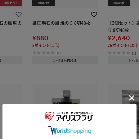
石の風 味の
鍵庄 明石の風 焼のり 8切48枚
【3個セット】鍵
り 8切48枚
¥880
¥2,640
8ポイント(1倍)
26ポイント(1倍)
(0)
(0)
送
1～3日以内発送
1～3
※ご確認ください