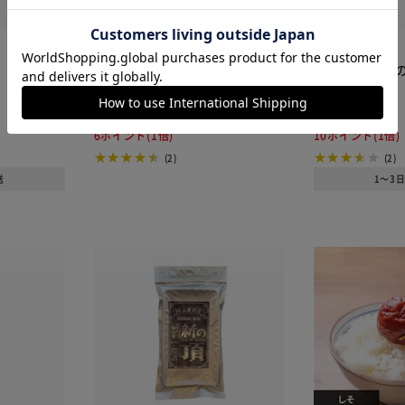
カートに入れる
購入手続きへ
岡山県産 漁師自慢 一番摘みのり
岡山 新の頂 焼
佃煮
¥600
¥1,080
6ポイント(1倍)
10ポイント(1倍)
(2)
(2)
送
1～3