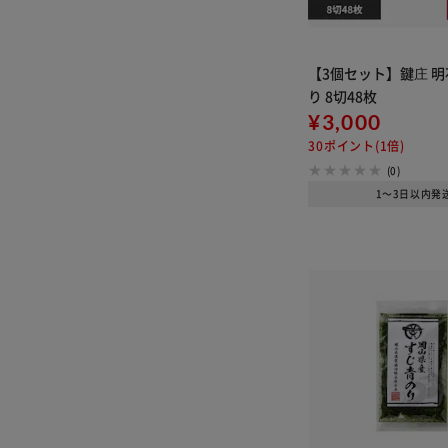
【3個セット】鍵庄 明
り 8切48枚
¥3,000
30ポイント(1倍)
(0)
1～3日以内発