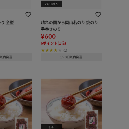
のり 全型
晴れの国から岡山若のり 焼のり
手巻きのり
¥600
6ポイント(1倍)
(1)
日以内発送
1～3日以内発送