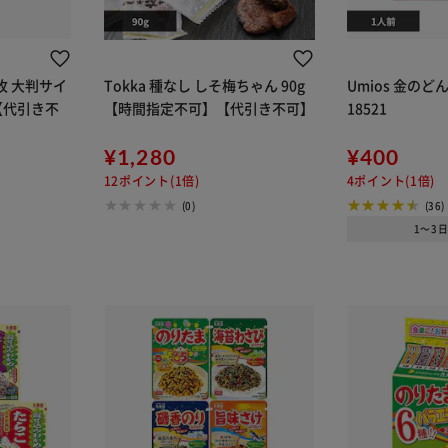
5枚 大判サイ
Tokka 種なし しそ梅ちゃん 90g
Umios 金の
【代引き不
【時間指定不可】【代引き不可】
18521
¥1,280
¥400
12ポイント(1倍)
4ポイント(1倍)
(0)
(36)
1～3