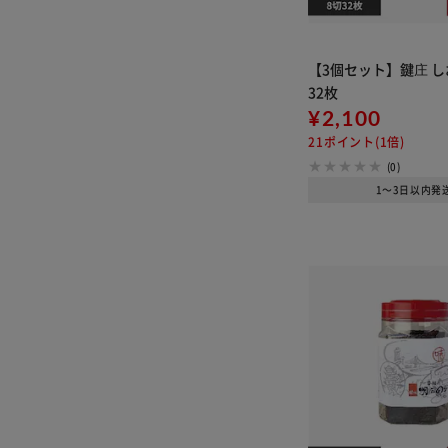
【3個セット】鍵庄 し
32枚
¥2,100
21ポイント(1倍)
(0)
1～3日以内発