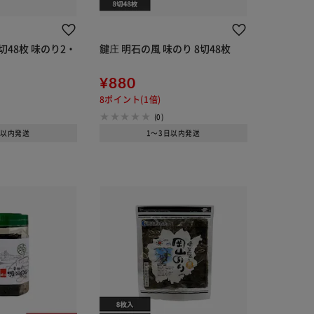
切48枚 味のり2・
鍵庄 明石の風 味のり 8切48枚
¥880
8ポイント(1倍)
(0)
日以内発送
1～3日以内発送