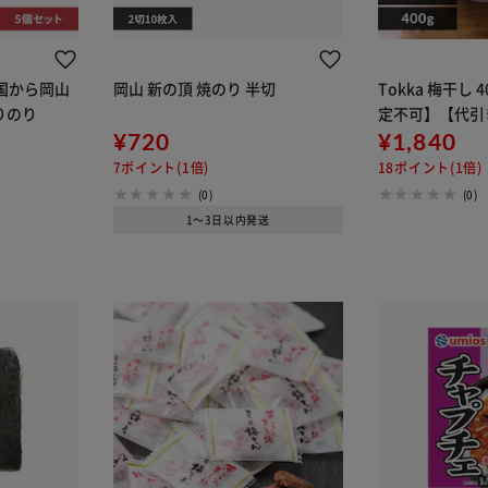
国から岡山
岡山 新の頂 焼のり 半切
Tokka 梅干し 
りのり
定不可】【代引
¥720
¥1,840
7ポイント(1倍)
18ポイント(1倍)
(0)
(0)
1～3日以内発送