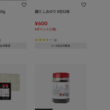
60g
鍵庄 しおのり 8切32枚
¥600
6ポイント(1倍)
)
(2)
日以内発送
1～3日以内発送