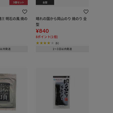
庄 明石の風 焼の
晴れの国から岡山のり 焼のり 全
型
¥840
8ポイント(1倍)
(6)
日以内発送
1～3日以内発送