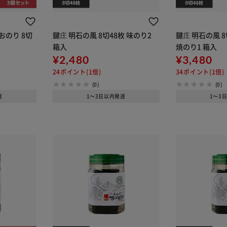
おのり 8切
鍵庄 明石の風 8切48枚 味のり2
鍵庄 明石の風 8
箱入
焼のり1 箱入
¥2,480
¥3,480
24ポイント(1倍)
34ポイント(1倍)
(0)
(0)
送
1～3日以内発送
1～3