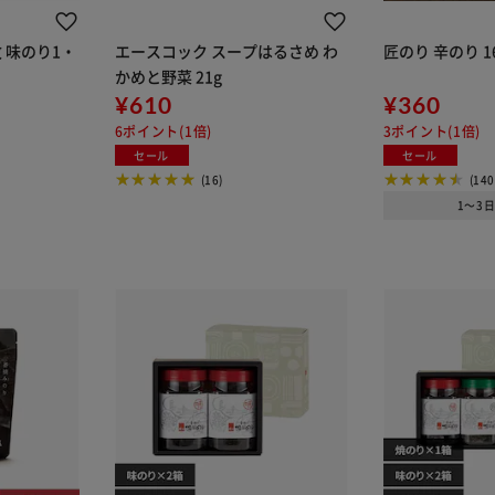
枚 味のり1・
エースコック スープはるさめ わ
匠のり 辛のり 1
かめと野菜 21g
¥610
¥360
6ポイント(1倍)
3ポイント(1倍)
セール
セール
(16)
(140
1～3