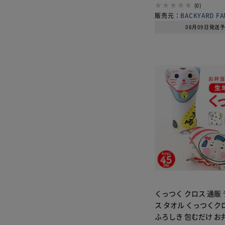
スポーツ メンズ レ
(0)
販売元：
BACKYARD FA
08月09日発送
くっつく クロス 通販
ス タオル くっつくク
ふろしき 包むだけ お