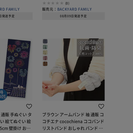
く 厚
(0)
RD FAMILY
販売元：
BACKYARD FAMILY
9日発送予定
08月09日発送予定
 通販 手ぬぐい タ
ブラウン アームバンド 袖 通販 コ
い 絵てぬぐい 絵
コチエナ cocochiena ココバンド
35cm 壁掛け おし
リストバンド おしゃれ バンド 洗