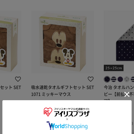
ット SET
吸水速乾タオルギフトセット SET
今治 タオルハン
1071 ミッキーマウス
ビー【前払い不
可】
¥4,400
¥700
44ポイント(1倍)
7ポイント(1倍)
(0)
(22)
※ご確認ください