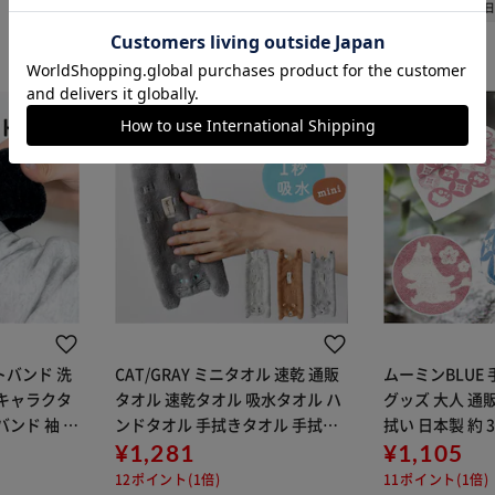
1～3
カートに入れる
購入手続きへ
トバンド 洗
CAT/GRAY ミニタオル 速乾 通販
ムーミンBLUE
 キャラクタ
タオル 速乾タオル 吸水タオル ハ
グッズ 大人 通
バンド 袖 洗
ンドタオル 手拭きタオル 手拭き
拭い 日本製 約 3
家事 男の子
現代百貨 Sopii ソピー バス用品
¥1,281
ィータオル ボデ
¥1,105
行 男女兼用
キッチン用品 生活雑貨 動物 アニ
ナ YOKOZUNA
12ポイント(1倍)
11ポイント(1倍)