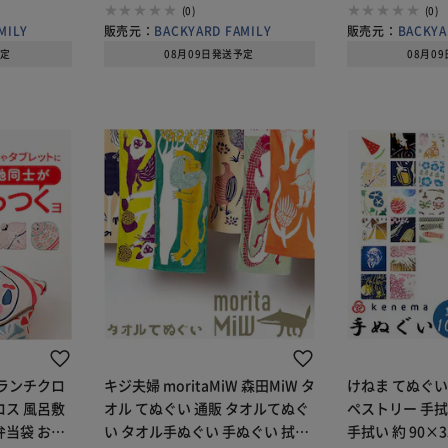
マル ギフト 贈
抗菌
(0)
(0)
MILY
販売元：
BACKYARD FAMILY
販売元：
BACKYA
予定
08月09日発送予定
08月0
 ランチクロ
キジ夫婦 moritaMiW 森田MiW タ
けねま てぬぐい
ロス 風呂敷
オル てぬぐい 通販 タオルてぬぐ
ペストリー 手拭
弁当袋 お弁
い タオル手ぬぐい 手ぬぐい 拭く
手拭い 約 90×