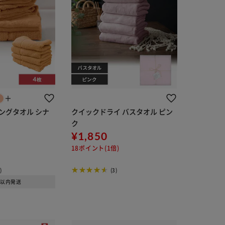
＋
ロングタオル シナ
クイックドライ バスタオル ピン
ク
¥1,850
18ポイント(1倍)
)
(3)
日以内発送