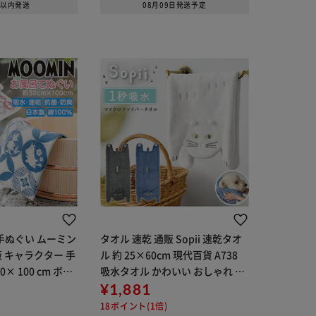
日以内発送
08月09日発送予定
 手ぬぐい ムーミン
タオル 速乾 通販 Sopii 速乾タオ
販 キャラクター 手
ル 約 25×60cm 現代百貨 A738
0× 100 cm ボデ
吸水タオル かわいい おしゃれ ヘ
ィタオル ヨコズ
アドライ 猫 ねこ ネコ キャット c
¥1,881
 おしゃれ 綿100％
at 髪 ペットタオル 可愛らしい 乾
18ポイント(1倍)