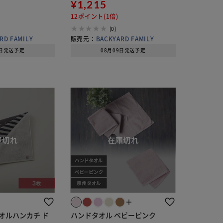
インテリア 和柄 和
い物 洗顔 皿洗い マイクロファイ
¥1,215
製 雑貨【代引き不
バータオル キッチン 家事 シンプ
12ポイント(1倍)
ル 生活雑貨 生活
(0)
RD FAMILY
販売元：
BACKYARD FAMILY
9日発送予定
08月09日発送予定
＋
タオルハンカチ ド
ハンドタオル ベビーピンク