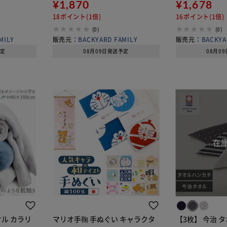
ハンカチ か
洗う 絞る 首に巻く かける 持ち運
¥1,870
ゃれ かわいい 
¥1,678
 ギフト お
び 薄手 薄い アウトドア スポーツ
風 タオル 日本
18ポイント(1倍)
16ポイント(1倍)
旅行 トラベ
可】
(0)
(0)
MILY
販売元：
BACKYARD FAMILY
販売元：
BACKYA
予定
08月09日発送予定
08月0
ル カラリ
マリオ手鞠 手ぬぐい キャラクタ
【3枚】 今治 