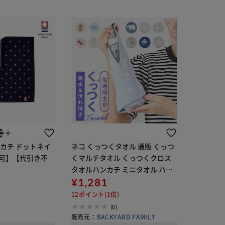
＋
カチ ドットネイ
ネコ くっつくタオル 通販 くっつ
可】【代引き不
くマルチタオル くっつくクロス
タオルハンカチ ミニタオル ハン
ドタオル 吸水タオル 吸水クロス
¥1,281
ペットボトルカバー 傘カバー カ
12ポイント(1倍)
ラビナ付き 包むだけ おしゃれ か
(0)
わ
販売元：
BACKYARD FAMILY