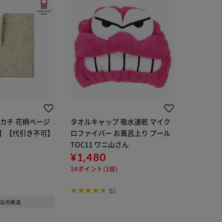
カチ 花柄ベージ
タオルキャップ 吸水速乾 マイク
】【代引き不可】
ロファイバー お風呂上り プール
TOC11 ワニ山さん
¥1,480
14ポイント(1倍)
(1)
日以内発送