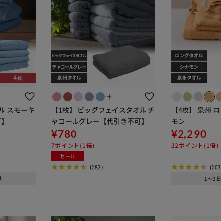
＋
ル スモーキ
【1枚】 ビッグフェイスタオル チ
【4枚】 泉州 
可】
ャコールグレー【代引き不可】
モン
¥780
¥2,290
7ポイント(1倍)
22ポイント(1倍)
セール
(282)
(203
送
1～3