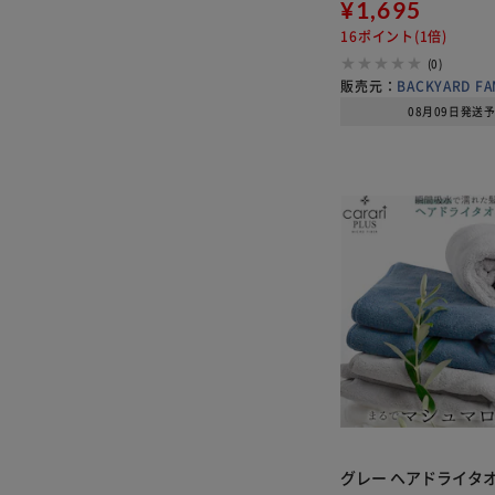
当包み バンダナ 包み 
¥1,695
わいい お土産 おみやげ
16ポイント(1倍)
しゃれ 贈り物 可愛い
(0)
販売元：
BACKYARD FA
08月09日発送
グレー ヘアドライタオ