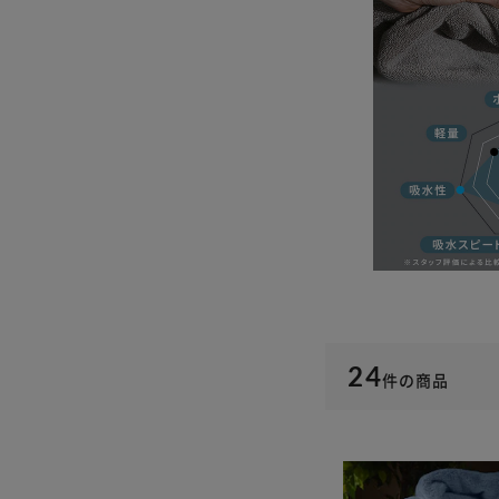
24
件
の商品