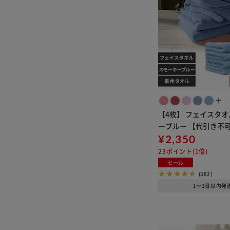
＋
【4枚】 フェイスタオ
ーブルー 【代引き不
¥2,350
23ポイント(1倍)
セール
(382)
1～3日以内発