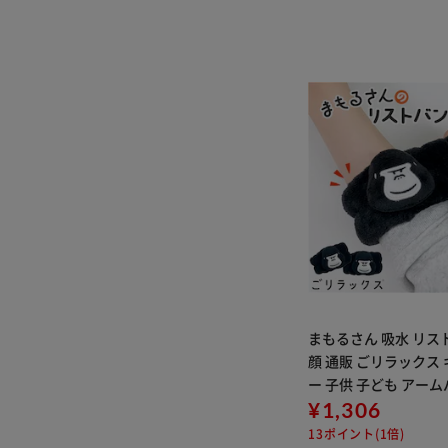
まもるさん 吸水 リス
顔 通販 ごリラックス
ー 子供 子ども アーム
い物 皿洗い キッチン 
¥1,306
キッズ バスタイム 旅
13ポイント(1倍)