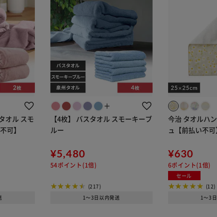
＋
タオル スモ
【4枚】 バスタオル スモーキーブ
今治 タオルハン
き不可】
ルー
ュ【前払い不可
¥5,480
¥630
54ポイント(1倍)
6ポイント(1倍)
セール
(217)
(12)
送
1～3日以内発送
1～3