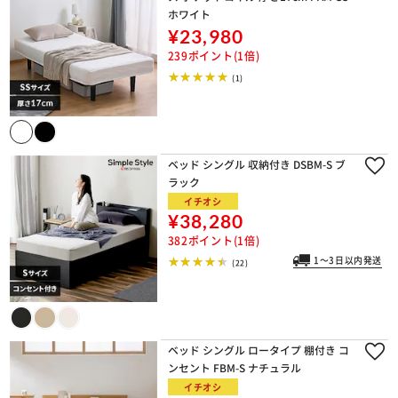
ホワイト
¥23,980
239ポイント(1倍)
(1)
ベッド シングル 収納付き DSBM-S ブ
ラック
イチオシ
¥38,280
382ポイント(1倍)
1～3日以内発送
(22)
ベッド シングル ロータイプ 棚付き コ
ンセント FBM-S ナチュラル
イチオシ