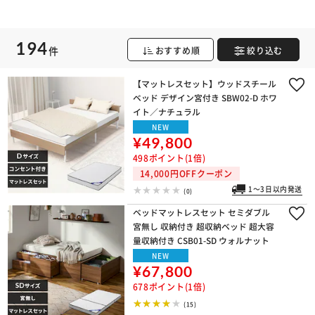
194
件
おすすめ順
絞り込む
【マットレスセット】ウッドスチール
ベッド デザイン宮付き SBW02-D ホワ
イト／ナチュラル
NEW
¥49,800
498ポイント(1倍)
14,000円OFFクーポン
1～3日以内発送
(0)
ベッドマットレスセット セミダブル
宮無し 収納付き 超収納ベッド 超大容
量収納付き CSB01-SD ウォルナット
NEW
¥67,800
678ポイント(1倍)
(15)