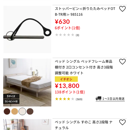
ストッパーピン≪折りたたみベッドOT
B-TR用≫ 985116
¥630
6ポイント(1倍)
(0)
ベッド シングル ベッドフレーム単品
棚付き 2口コンセント付き 高さ3段階
調整可能 ホワイト
イチオシ
¥13,800
138ポイント(1倍)
1～3日以内発送
(589)
ベッド シングル すのこ 高さ2段階 ナ
チュラル