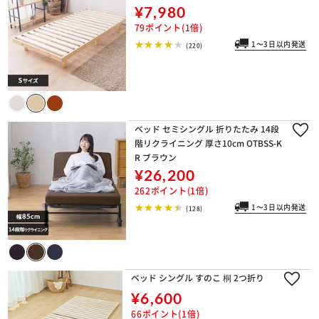
¥7,980
79ポイント(1倍)
1～3日以内発送
(220)
ベッド セミシングル 折りたたみ 14段
階リクライニング 厚さ10cm OTBSS-K
R ブラウン
¥26,200
262ポイント(1倍)
1～3日以内発送
(128)
ベッド シングル すのこ 桐 2つ折り
¥6,600
66ポイント(1倍)