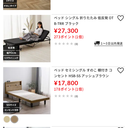
ベッド シングル 折りたたみ 低反発 OT
B-TRR ブラック
¥27,300
273ポイント(1倍)
1～3日以内発送
(0)
ベッド セミシングル すのこ 棚付き コ
ンセント HSB-SS アッシュブラウン
¥17,800
178ポイント(1倍)
(0)