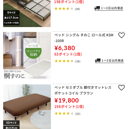
198ポイント(1倍)
1～3日以内発送
(20)
ベッド シングル すのこ ロール式 KSM
-100R
¥6,380
63ポイント(1倍)
1～3日以内発送
(19)
ベッド セミダブル 脚付きマットレス
ポケットコイル ブラウン
¥19,800
198ポイント(1倍)
(22)