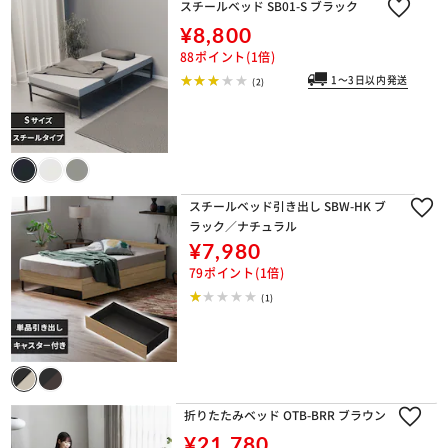
スチールベッド SB01-S ブラック
¥8,800
88ポイント(1倍)
1～3日以内発送
(2)
スチールベッド引き出し SBW-HK ブ
ラック／ナチュラル
¥7,980
79ポイント(1倍)
(1)
折りたたみベッド OTB-BRR ブラウン
¥21,780