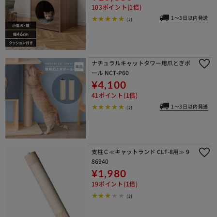
103ポイント(1倍)
1～3日以内発送
(2)
ナチュラルキャットタワー用爪とぎポ
ール NCT-P60
¥4,100
41ポイント(1倍)
1～3日以内発送
(2)
支柱Ｃ≪キャットランド CLF-8用≫ 9
86940
¥1,980
19ポイント(1倍)
(2)