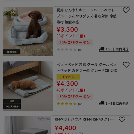
夏用 ひんやりキュートハートベッド
ブルー ひんやりグッズ 暑さ対策 冷感
素材 接触冷感
¥3,300
33ポイント(1倍)
50%OFFクーポン
1～3日以内発送
(0)
ペットベッド 冷感 クール クールペッ
トベッド カドラー型 グレー PCB-24C
イチオシ
¥4,300
43ポイント(1倍)
50%OFFクーポン
1～3日以内発送
(65)
RMペットハウス RFM-HSN40 グレー
¥4,400