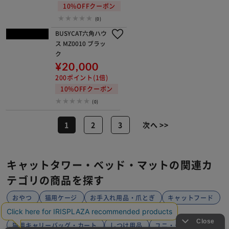
298ポイント(1倍)
10%OFFクーポン
1～3日以内発送
(0)
滑り止めマット MZ0090 六角ハウス
¥2,750
27ポイント(1倍)
10%OFFクーポン
(0)
AVENUECOV
宇宙船GAMMA MZ00
ER/M MZ009
06 ブラック／左向き
9
¥24,500
¥2,180
245ポイント(1倍)
21ポイント(1
10%OFFクーポン
倍)
(0)
10%OFFク