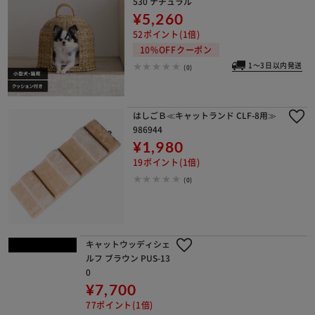
530 ナチュラル
¥5,260
52ポイント(1倍)
10%OFFクーポン
1～3日以内発送
(0)
はしごＢ≪キャットランド CLF-8用≫
986944
¥1,980
19ポイント(1倍)
(0)
キャットウッディシェルフ ブラウン P
US-130
¥7,700
77ポイント(1倍)
(0)