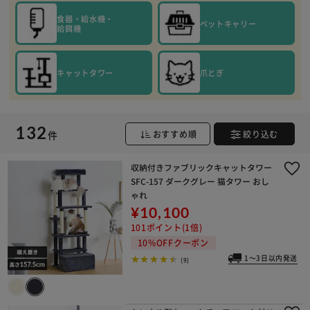
食器・給水機・
ペットキャリー
給餌機
キャットタワー
爪とぎ
132
件
おすすめ順
絞り込む
収納付きファブリックキャットタワー
SFC-157 ダークグレー 猫タワー おし
ゃれ
¥10,100
101ポイント(1倍)
10%OFFクーポン
1～3日以内発送
(9)