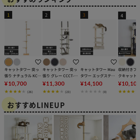
キャットタワー 突っ
キャットタワー 突っ
キャットタワー Mau
収納付きフ
※ご確認ください
張り ナチュラル KCC
張り グレー CCCT-40
タワー エッグステッ
クキャットタ
T‐244
60T
プ ベージュ mt-092
C-157 ダ
¥10,700
¥11,300
¥14,100
¥10,10
猫タワー お
カートに入れる
購入手続きへ
(26)
(23)
(0)
おすすめLINEUP