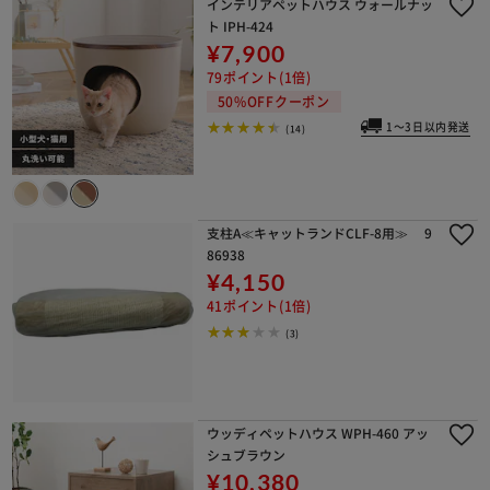
インテリアペットハウス ウォールナッ
ト IPH-424
¥7,900
79ポイント(1倍)
50%OFFクーポン
1～3日以内発送
(14)
支柱A≪キャットランドCLF-8用≫ 9
86938
¥4,150
41ポイント(1倍)
(3)
ウッディペットハウス WPH-460 アッ
シュブラウン
¥10,380