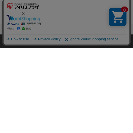
ーポン
(0)
BUSYCAT六角ハウ
ス MZ0010 ブラッ
ク
¥20,000
HOME
探す
ログイン
お気に入り
お知らせ
200ポイント(1倍)
10%OFFクーポン
(0)
1
2
3
次へ >>
キャットタワー・ベッド・マットの関連カ
テゴリの商品を探す
おやつ
猫用ケージ
お手入れ用品・爪とぎ
キャットフード
その他猫用品
トイレ用品
アイリスオーヤマ