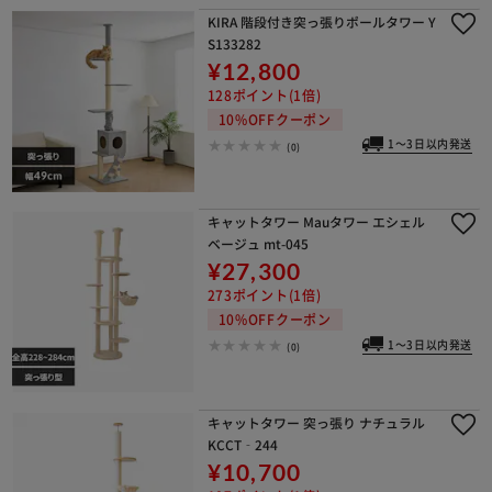
KIRA 階段付き突っ張りポールタワー Y
S133282
¥12,800
128ポイント(1倍)
10%OFFクーポン
1～3日以内発送
(0)
キャットタワー Mauタワー エシェル
ベージュ mt-045
¥27,300
273ポイント(1倍)
10%OFFクーポン
1～3日以内発送
(0)
キャットタワー 突っ張り ナチュラル
KCCT‐244
¥10,700