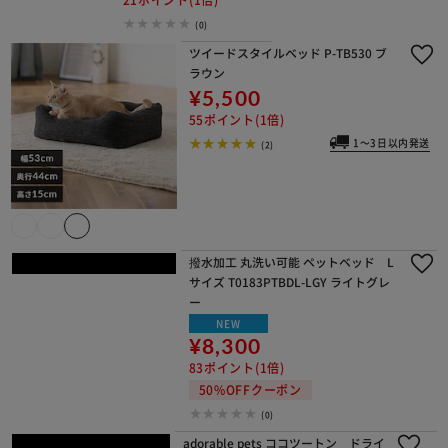
986943
¥2,100
21ポイント(1倍)
(0)
ツイードスタイルベッド P-TB530 ブ
ラウン
¥5,500
55ポイント(1倍)
1～3日以内発送
(2)
撥水加工 丸洗い可能 ペットベッド L
サイズ T0183PTBDL-LGY ライトグレ
ー