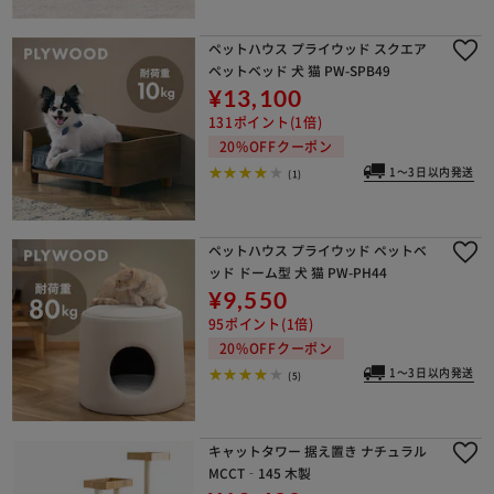
ペットハウス プライウッド スクエア
ペットベッド 犬 猫 PW-SPB49
¥13,100
131ポイント(1倍)
20%OFFクーポン
1～3日以内発送
(1)
ペットハウス プライウッド ペットベ
ッド ドーム型 犬 猫 PW-PH44
¥9,550
95ポイント(1倍)
20%OFFクーポン
1～3日以内発送
(5)
キャットタワー 据え置き ナチュラル
MCCT‐145 木製