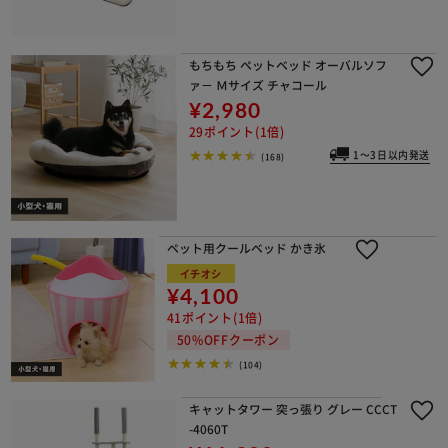
もちもち ペットベッド オーバルソフ
ァ－ Ｍサイズ チャコール
¥2,980
29ポイント(1倍)
1～3日以内発送
(168)
ペット用クールベッド かき氷
イチオシ
¥4,100
41ポイント(1倍)
50%OFFクーポン
(104)
キャットタワー 突っ張り グレー CCCT
-4060T