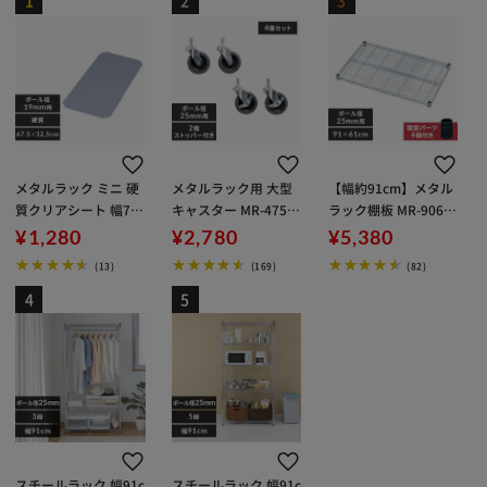
メタルラック ミニ 硬
メタルラック用 大型
【幅約91cm】メタル
質クリアシート 幅70c
キャスター MR-475C
ラック棚板 MR-9060
m用 MTO-735E (ポー
4個入り
T
¥1,280
¥2,780
¥5,380
ル直径19mm)
(13)
(169)
(82)
スチールラック 幅91c
スチールラック 幅91c