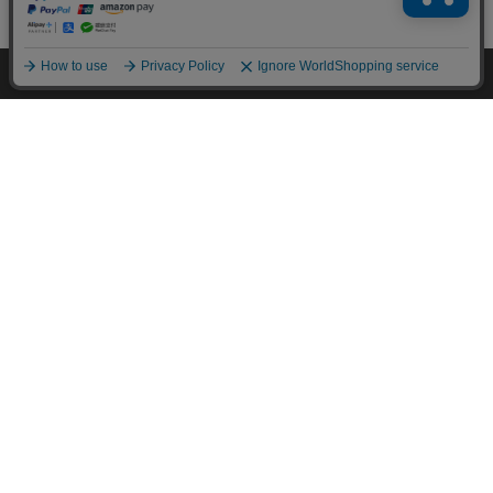
¥26,180
261ポイント(1倍)
1～3日以内発送
(1)
HOME
探す
ログイン
お気に入り
お知らせ
スチールラック 幅150cm メタルラッ
ク 4段 MR-1515DJK シルバー (ポール
直径25mm・棚板4枚)
¥41,600
416ポイント(1倍)
1～3日以内発送
(0)
【3台セット】スチールラック 幅91c
m メタルラック ワードローブ キャス
ター付き SEW-913E (ポール直径25m
m・棚板3枚)
¥23,310
233ポイント(1倍)
1～3日以内発送
(2)
1
2
3
次へ >>