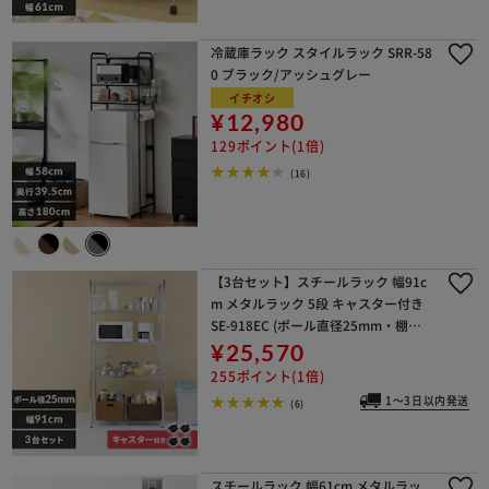
冷蔵庫ラック スタイルラック SRR-58
0 ブラック/アッシュグレー
イチオシ
¥12,980
129ポイント(1倍)
(16)
【3台セット】スチールラック 幅91c
m メタルラック 5段 キャスター付き
SE-918EC (ポール直径25mm・棚板5
枚)
¥25,570
255ポイント(1倍)
1～3日以内発送
(6)
スチールラック 幅61cm メタルラッ