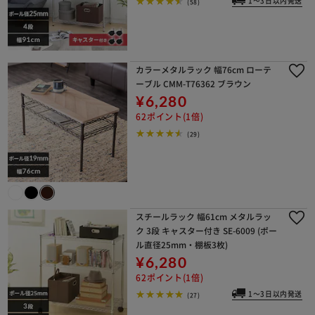
1～3日以内発送
(58)
カラーメタルラック 幅76cm ローテ
ーブル CMM-T76362 ブラウン
¥6,280
62ポイント(1倍)
(29)
スチールラック 幅61cm メタルラッ
ク 3段 キャスター付き SE-6009 (ポー
ル直径25mm・棚板3枚)
¥6,280
62ポイント(1倍)
1～3日以内発送
(27)