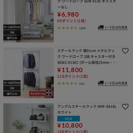
ク ワードローブ SEW-913E キャスタ
ーなし
¥6,980
69ポイント(1倍)
1～3日以内発送
(289)
スチールラック 幅91cm メタルラッ
ク ワードローブ 2段 キャスター付き
SEW2-913EC (ポール直径25mm・棚
板3枚)
¥11,800
118ポイント(1倍)
1～3日以内発送
(19)
アングルスチールラック ANRｰ8818L
ホワイト
NEW
¥10,800
108ポイント(1倍)