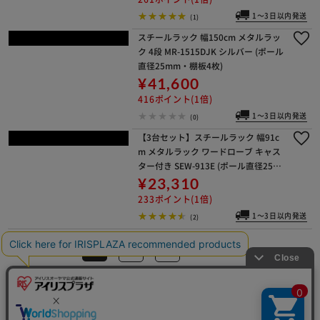
スチールラック 幅150cm メタルラッ
ク 5段 MR-1518DJK シルバー (ポール
直径25mm・棚板5枚)
¥51,800
518ポイント(1倍)
1～3日以内発送
(0)
【2台セット】スチールラック 幅91c
m メタルラック 5段 SE-918E＋メタ
ルラック ワードローブ キャスター付
き SEW-913E (ポール直径25mm)
¥16,290
162ポイント(1倍)
1～3日以内発送
(42)
スチールラック 幅91cm メタルラッ
ク 5段 MR-9018DJ (ポール直径25m
m・棚板5枚)