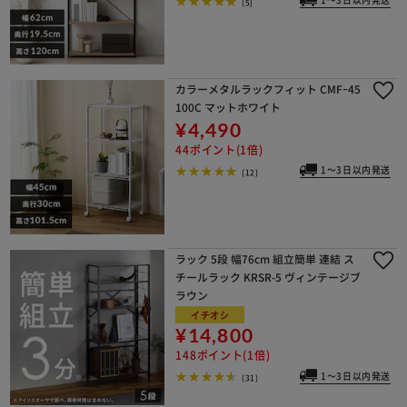
1～3日以内発送
(5)
カラーメタルラックフィット CMFｰ45
100C マットホワイト
¥4,490
44ポイント(1倍)
1～3日以内発送
(12)
ラック 5段 幅76cm 組立簡単 連結 ス
チールラック KRSR-5 ヴィンテージブ
ラウン
イチオシ
¥14,800
148ポイント(1倍)
1～3日以内発送
(31)