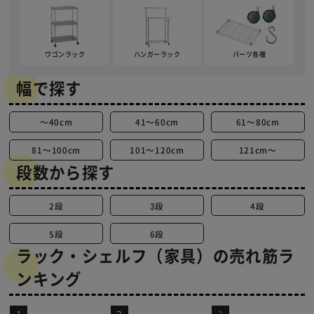
ワゴンラック
ハンガーラック
パーツ各種
幅で探す
～40cm
41～60cm
61～80cm
81～100cm
101～120cm
121cm～
段数から探す
2段
3段
4段
5段
6段
ラック・シェルフ（家具）の売れ筋ラ
ンキング