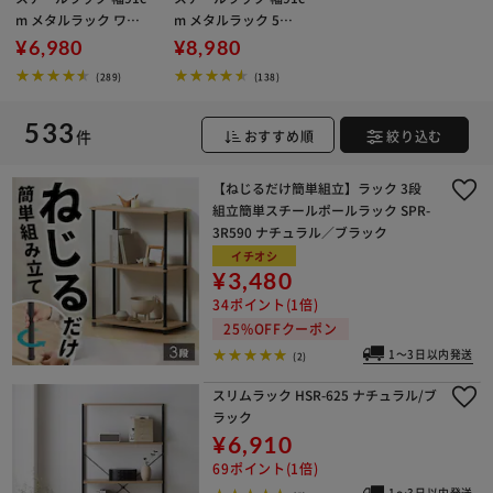
m メタルラック ワー
m メタルラック 5段 S
ドローブ SEW-913E
E-918E メタルシェル
¥6,980
¥8,980
キャスターなし
フ キャスターなし
(289)
(138)
533
件
おすすめ順
絞り込む
【ねじるだけ簡単組立】ラック 3段
組立簡単スチールポールラック SPR-
3R590 ナチュラル／ブラック
イチオシ
¥3,480
34ポイント(1倍)
25%OFFクーポン
1～3日以内発送
(2)
スリムラック HSR-625 ナチュラル/ブ
ラック
¥6,910
69ポイント(1倍)