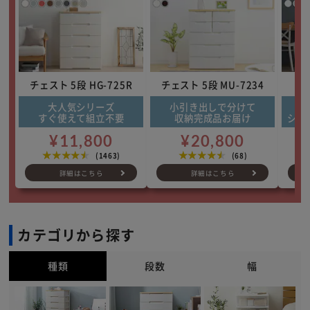
チェスト 5段 HG-725R
チェスト 5段 MU-7234
大人気シリーズ
小引き出しで分けて
ほ
すぐ使えて組立不要
収納完成品お届け
シン
¥11,800
¥20,800
★★★★★
★★★★★
(1463)
(68)
詳細はこちら
詳細はこちら
※ご確認ください
カートに入れる
購入手続きへ
カテゴリから探す
種類
段数
幅