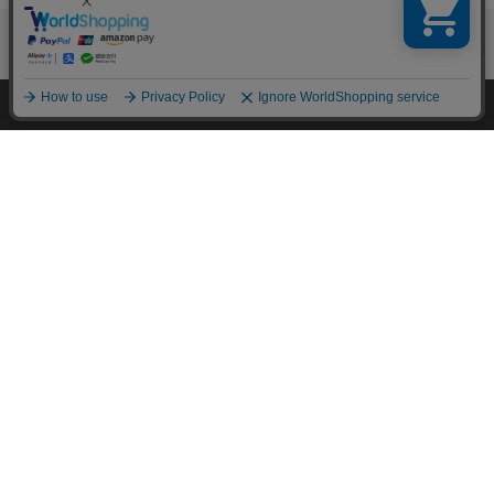
【4個セット】収納ケース クリア クロ
ーゼット 半透明 チェストI シリーズ S
Sサイズ
¥5,500
HOME
探す
ログイン
お気に入り
お知らせ
55ポイント(1倍)
1～3日以内発送
(38)
1
2
3
次へ >>
チェスト・タンスの関連カテゴリの商品を
探す
クローゼット・押入れ収納
収納ケース・ボックス
カラーボックス
ワイドストッカー
小物収納
キッチン収納
キッズ収納・家具
玄関収納
ハンガーラック