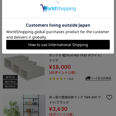
チェスト 3段 収納ボックス タンス 押
入れ収納 ロングチェスト HGL-393
¥14,280
142ポイント(1倍)
1～3日以内発送
(170)
【3個セット】 収納ケース ロング 収納
ボックス 幅39cm MG-7430 ホワイト/
クリア
¥18,000
180ポイント(1倍)
1～3日以内発送
(158)
突っ張り壁面収納ラック TWR-800 ワ
イド/ブラック
¥3,630
36ポイント(1倍)