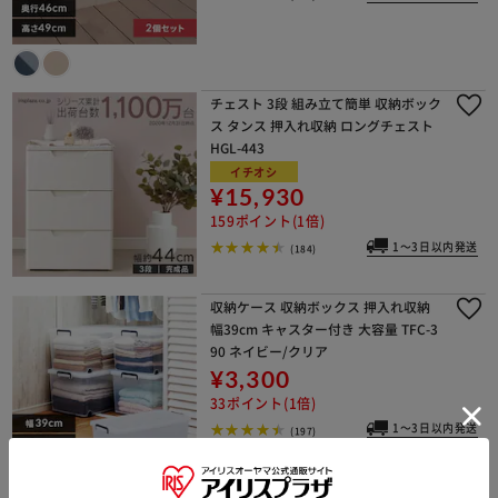
チェスト 3段 組み立て簡単 収納ボック
ス タンス 押入れ収納 ロングチェスト
HGL-443
イチオシ
¥15,930
159ポイント(1倍)
1～3日以内発送
(184)
収納ケース 収納ボックス 押入れ収納
幅39cm キャスター付き 大容量 TFC-3
90 ネイビー/クリア
¥3,300
33ポイント(1倍)
1～3日以内発送
(197)