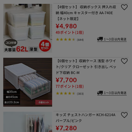
【4個セット】 収納ボックス 押入れ収
納 幅40cm キャスター付き AA-740E
【ネット限定】
¥4,980
49ポイント(1倍)
1～3日以内発送
(644)
【6個セット】収納ケース 浅型 ホワイ
ト/クリア クローゼット 引き出し ベッ
ド下収納 BC-M
¥7,700
77ポイント(1倍)
1～3日以内発送
(303)
キッズ チェストハンガー KCH-6214A
パープル/ピンク
¥7,280