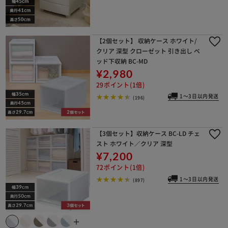
【2個セット】 収納ケース ホワイト/
クリア 深型 クローゼット 引き出し ベ
ッド下収納 BC-MD
¥2,980
29ポイント(1倍)
1～3日以内発送
(196)
【3個セット】収納ケース BC-LD チェ
スト ホワイト／クリア 深型
¥7,200
72ポイント(1倍)
1～3日以内発送
(897)
＋