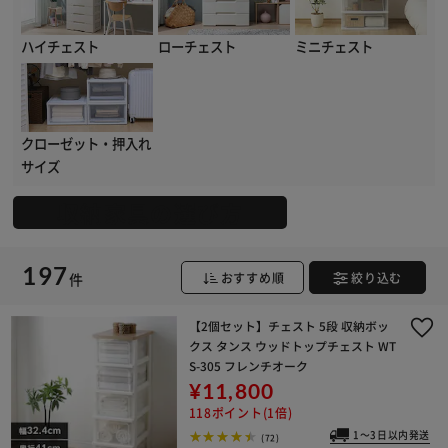
ハイチェスト
ローチェスト
ミニチェスト
クローゼット・押入れ
サイズ
収納家具の選び方
197
件
おすすめ順
絞り込む
【2個セット】チェスト 5段 収納ボッ
クス タンス ウッドトップチェスト WT
S-305 フレンチオーク
¥11,800
118ポイント(1倍)
1～3日以内発送
(72)