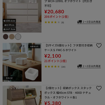
プ WCH-1090L オフホワイト【代引き
不可】
¥20,680
206ポイント(1倍)
1～3日以内発送
(9)
【Sサイズ6個セット】フタ窓付き収納
ケースＳ FMC-S ホワイト
¥2,100
21ポイント(1倍)
1～3日以内発送
(14)
【2個セット】収納ボックス スタック
ボックス 幅40cm STB‐400D ナチュ
ラル・オフホワイト×各1
¥5,380