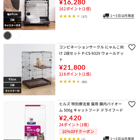
¥16,280
162ポイント(1倍)
1～3日以内発送
(17)
コンビネーションサークル にゃんこ向
け 2段セット P-CS-932V ウォールナッ
ト
¥21,800
218ポイント(1倍)
(92)
ヒルズ 特別療法食 猫用 腸内バイオー
ム 500g キャットフード ドライフード
¥2,420
24ポイント(1倍)
10%OFFクーポン
1～3日以内発送
(1)