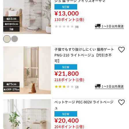
ジュ 猫 ケージ アイリスオーヤマ
NEW
¥13,000
130ポイント(1倍)
1～3日以内発送
(0)
子猫でもすり抜けしにくい 猫用ゲート
PNGｰ210 ライトベージュ【代引き不
可】
NEW
¥21,800
218ポイント(1倍)
1～3日以内発送
(2)
ペットケージ PEC-902V ライトベージ
ュ
NEW
¥20,400
204ポイント(1倍)