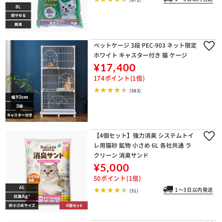
ペットケージ 3段 PEC-903 ネット限定
ホワイト キャスター付き 猫 ケージ
¥17,400
174ポイント(1倍)
(583)
【4個セット】強力消臭 システムトイ
レ用猫砂 鉱物 小さめ 6L 各社共通 ラ
クリーン 消臭サンド
¥5,000
50ポイント(1倍)
1～3日以内発送
(51)