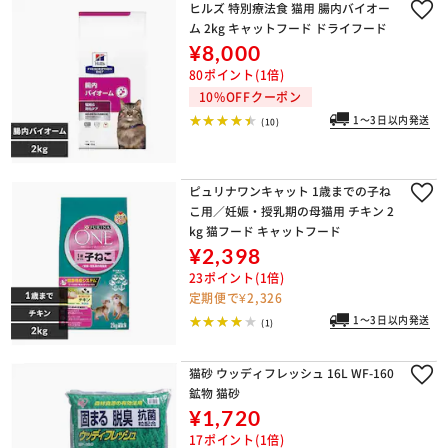
ヒルズ 特別療法食 猫用 腸内バイオー
ム 2kg キャットフード ドライフード
¥8,000
80ポイント(1倍)
10%OFFクーポン
1～3日以内発送
(10)
ピュリナワンキャット 1歳までの子ね
こ用／妊娠・授乳期の母猫用 チキン 2
kg 猫フード キャットフード
¥2,398
23ポイント(1倍)
定期便で¥2,326
1～3日以内発送
(1)
猫砂 ウッディフレッシュ 16L WF-160
鉱物 猫砂
¥1,720
17ポイント(1倍)