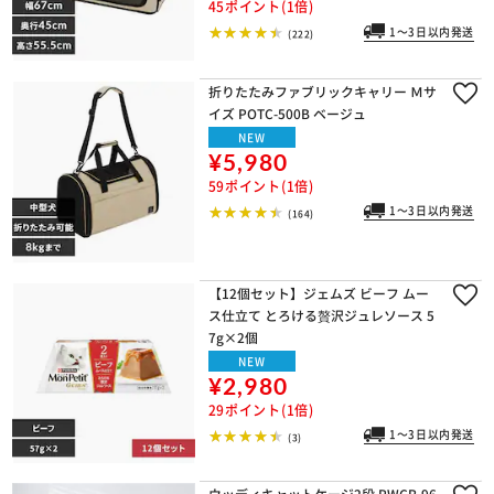
45ポイント(1倍)
1～3日以内発送
(222)
折りたたみファブリックキャリー Ｍサ
イズ POTC-500B ベージュ
NEW
¥5,980
59ポイント(1倍)
1～3日以内発送
(164)
【12個セット】ジェムズ ビーフ ムー
ス仕立て とろける贅沢ジュレソース 5
7g×2個
NEW
¥2,980
29ポイント(1倍)
1～3日以内発送
(3)
ウッディキャットケージ2段 PWCR-96