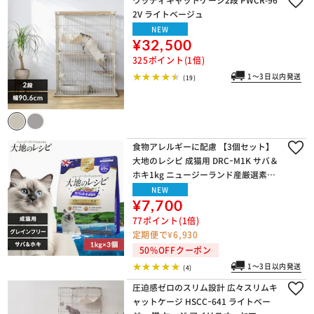
2V ライトベージュ
NEW
¥32,500
325ポイント(1倍)
1～3日以内発送
(19)
食物アレルギーに配慮 【3個セット】
大地のレシピ 成猫用 DRCｰM1K サバ＆
ホキ1kg ニュージーランド産厳選素材
使用 獣医師監修 プレミアムフード
NEW
¥7,700
77ポイント(1倍)
定期便で¥6,930
50%OFFクーポン
1～3日以内発送
(4)
圧迫感ゼロのスリム設計 広々スリムキ
ャットケージ HSCCｰ641 ライトベー