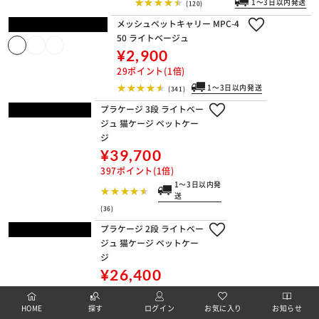
¥7,700
77ポイント(1倍)
1～3日以内発送
(120)
メッシュペットキャリー MPC-450 ラ
イトベージュ
¥2,900
29ポイント(1倍)
1～3日以内発送
(341)
プラケージ 3段 ライトベージュ 猫ケー
ジ ペットケージ
¥39,700
397ポイント(1倍)
HOME
探す
ログイン
お気に入り
お知らせ