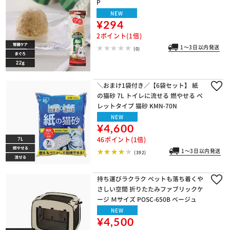
P
NEW
¥294
2ポイント(1倍)
1～3日以内発送
(0)
＼おまけ1袋付き／【6袋セット】 紙
の猫砂 7L トイレに流せる 燃やせる ペ
レットタイプ 猫砂 KMN-70N
NEW
¥4,600
46ポイント(1倍)
1～3日以内発送
(392)
持ち運びラクラク ペットも落ち着くや
さしい空間 折りたたみファブリックケ
ージ Ｍサイズ POSC-650B ベージュ
NEW
¥4,500