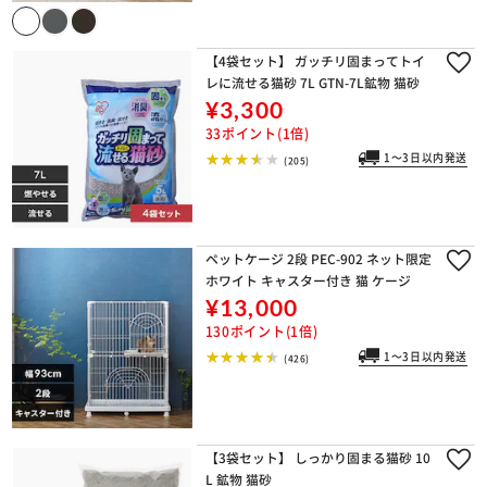
【4袋セット】 ガッチリ固まってトイ
レに流せる猫砂 7L GTN-7L鉱物 猫砂
¥3,300
33ポイント(1倍)
1～3日以内発送
(205)
ペットケージ 2段 PEC-902 ネット限定
ホワイト キャスター付き 猫 ケージ
¥13,000
130ポイント(1倍)
1～3日以内発送
(426)
【3袋セット】 しっかり固まる猫砂 10
L 鉱物 猫砂