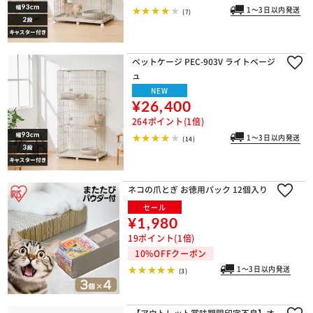
1～3日以内発送
(7)
ペットケージ PEC-903V ライトベージ
ュ
NEW
¥26,400
264ポイント(1倍)
1～3日以内発送
(14)
ネコの爪とぎ お徳用パック 12個入り
セール
¥1,980
19ポイント(1倍)
10%OFFクーポン
1～3日以内発送
(3)
【アウトレット賞味期限印字不良】オ