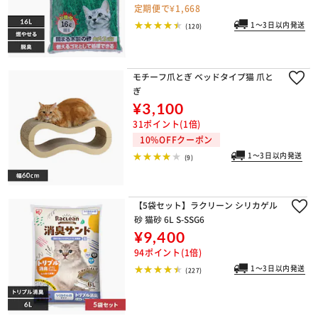
定期便で¥1,668
1～3日以内発送
(120)
モチーフ爪とぎ ベッドタイプ猫 爪と
ぎ
¥3,100
31ポイント(1倍)
10%OFFクーポン
1～3日以内発送
(9)
【5袋セット】ラクリーン シリカゲル
砂 猫砂 6L S-SSG6
¥9,400
94ポイント(1倍)
1～3日以内発送
(227)