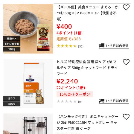
【メール便】美食メニュー まぐろ・か
つお 60g×3P P-60M×3P【代引き不
可】
¥400
4ポイント(1倍)
定期便で¥388
1～3日以内発送
(50)
ヒルズ 特別療法食 猫用 尿ケア c/d マ
ルチケア 500g キャットフード ドライ
フード
¥2,240
22ポイント(1倍)
15%OFFクーポン
1～3日以内発送
(0)
【ハンモック付き】 ミニキャットケー
ジ 2段 PMCC115H マットグレー キャ
スター付き 猫 ケージ