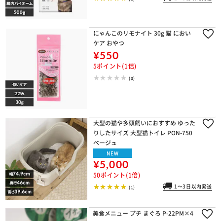
にゃんこのリモナイト 30g 猫 におい
ケア おやつ
¥550
5ポイント(1倍)
(0)
大型の猫や多頭飼いにおすすめ ゆった
りしたサイズ 大型猫トイレ PON-750
ベージュ
NEW
¥5,000
50ポイント(1倍)
1～3日以内発送
(1)
美食メニュー プチ まぐろ P-22PM×4