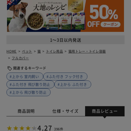
1～3日以内発送
HOME
ペット
猫
トイレ用品
猫用トレー・トイレ容器
フルカバー
関連するキーワード
#上から 室内飼い
#ふた付き フック付き
#ふた付き 飛び散り防止
#上から ふた付き
#上から 飛び散り防止
商品説明
仕様・サイズ
商品レビュー
4.27
396件