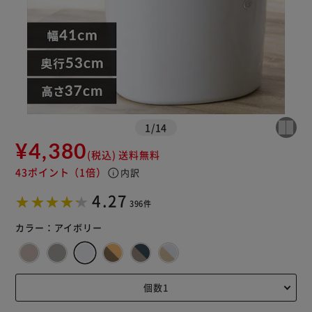
※ご確認ください
カートに入れる
購入手続きへ
1
/
14
¥4,380
(税込)
送料無料
43ポイント
（1倍）
info
内訳
4.27
396件
カラー：
アイボリー