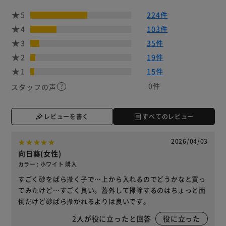
5
224件
4
103件
3
35件
2
19件
1
15件
0件
スタッフの声
レビューを書く
すべてのレビュー
2026/04/03
向日葵(女性)
カラー : ホワイト 購入
すごく砂をばら撒く子で…上から入れるのでどうかなと買っ
てみたけど…すごく良い。蓋外して掃除するのはちょっと面
倒だけど砂ばら撒かれるよりは良いです。
2
人が役に立ったと回答
役に立った