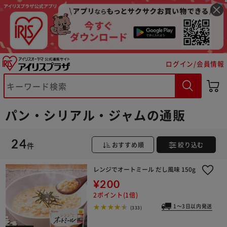
ログイン/会員情報
パン・シリアル・ジャムの通販
24
件
おすすめ順
絞り込む
※ご確認ください
レンジでオートミール だし風味 150g
カートに入れる
購入手続きへ
¥200
2ポイント(1倍)
1～3日以内発送
(333)