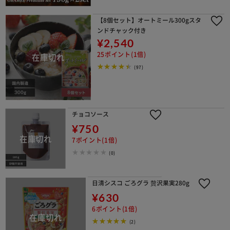
【8個セット】オートミール300gスタ
ンドチャック付き
¥2,540
25ポイント(1倍)
(97)
チョコソース
¥750
7ポイント(1倍)
(0)
日清シスコ ごろグラ 贅沢果実280g
¥630
6ポイント(1倍)
(2)