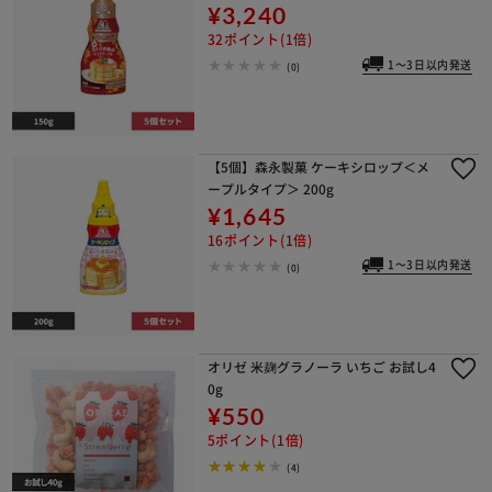
¥3,240
32ポイント(1倍)
1～3日以内発送
(0)
【5個】森永製菓 ケーキシロップ＜メ
ープルタイプ＞ 200g
¥1,645
16ポイント(1倍)
1～3日以内発送
(0)
オリゼ 米麹グラノーラ いちご お試し4
0g
¥550
5ポイント(1倍)
(4)