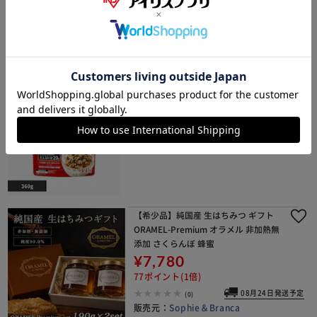
18ポイント(1倍)
1～3日以内発送
(2)
カルビー マイグラ プロテイン 360ｇ
¥700
7ポイント(1倍)
1～3日以内発送
(43)
【希少品】純国産 生はちみつ ギフト
ORAMEL-Premium オラメル 非加熱無
添加 さくらんぼ 蜂蜜
¥7,780
77ポイント(1倍)
08月24日発送予定
(0)
販売元：
Sophie＆Branca