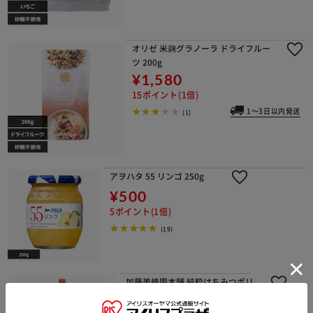
オリゼ 米麹グラノーラ ドライフルー
ツ 200g
¥1,580
15ポイント(1倍)
1～3日以内発送
(1)
アヲハタ 55 リンゴ 250g
¥500
5ポイント(1倍)
(19)
加藤美蜂園本舗 純粋はちみつポリ
¥1,870