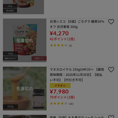
日清シスコ 【6袋】ごろグラ 糖質50％
オフ 贅沢果実 300g
¥4,270
42ポイント(1倍)
(2)
マヌカロイヤル 250gUMF20＋ 【最短
賞味期限：2026年11月30日】【前払
い不可】【代引き不可】
イチオシ
¥7,980
79ポイント(1倍)
(18)
菊屋 【6袋】もち麦グラノーラ ショウ