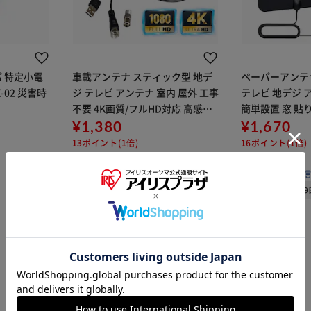
 特定小電
車載アンテナ スティック型 地デ
ペーパーアンテ
災害時
ジ テレビ アンテナ 室内 屋外 工事
テレビ 地デジ 
不要 4K画質/フルHD対応 高感度
簡単設置 窓 貼り
全方位受信 ワンセグ TV ポータブ
¥1,380
ルHD対応 全方
¥1,670
ル マグネット固定 簡単設置【代
ポータブル 引越
13ポイント(1倍)
16ポイント(1倍)
引き不可】
き不可】
(0)
(0)
販売元：
三重通信
販売元：
三重通
08月09日発送予定
08月0
※ご確認ください
カートに入れる
購入手続きへ
1