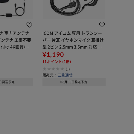
ナ 室内アンテナ
ICOM アイコム 専用 トランシー
アンテナ 工事不要
バー 片耳 イヤホンマイク 耳掛け
付け 4K画質/フ
型 2ピン 2.5mm 3.5mm 対応 無
位受信 放送 高感度
線 通信 インカム 痛くならない ノ
¥1,190
し 車中泊【代引
イズキャンセル 両耳対応 業務用
11ポイント(1倍)
【代引き不可】
(0)
信
販売元：
三重通信
9日発送予定
08月09日発送予定