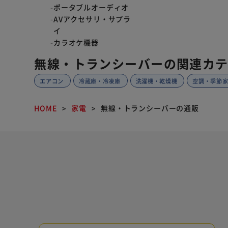
ポータブルオーディオ
AVアクセサリ・サプラ
イ
カラオケ機器
弦楽器
無線・トランシーバーの関連カ
ビルトインキッチン家
電
エアコン
冷蔵庫・冷凍庫
洗濯機・乾燥機
空調・季節
業務用厨房機器
ピアノ・キーボード
HOME
家電
無線・トランシーバーの通販