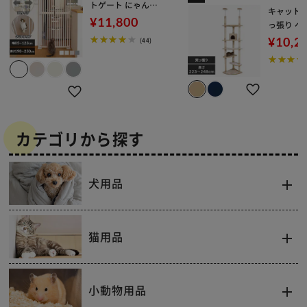
トゲート にゃんド
キャットタ
ア ホワイト 12711
¥11,800
っ張り ベ
07004 猫 ゲート
タワー
¥10,2
(44)
カテゴリから探す
犬用品
猫用品
小動物用品