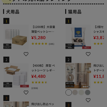
犬用品
猫用品
【1200枚】大容量
【2個セ
薄型ペットシーツ
シャスキャ
DES-1200
ルトラ 8.
¥5,280
¥3,87
猫砂 ベン
(345)
【400枚】 厚型 ペ
飛び出し
ットシーツ レギュ
トゲート 
ラー 100枚×4袋
ア ホワイト
¥4,480
¥11,8
07004 猫
(1556)
飛び出し防止ペッ