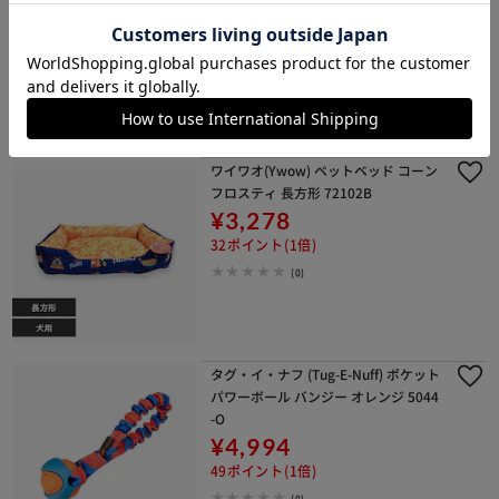
¥3,278
32ポイント(1倍)
(0)
ワイワオ(Ywow) ペットベッド コーン
フロスティ 長方形 72102B
¥3,278
32ポイント(1倍)
(0)
タグ・イ・ナフ (Tug-E-Nuff) ポケット
パワーボール バンジー オレンジ 5044
-O
¥4,994
49ポイント(1倍)
(0)