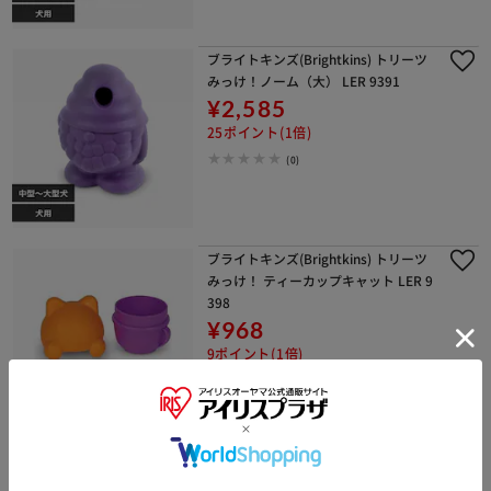
ブライトキンズ(Brightkins) トリーツ
みっけ！ノーム（大） LER 9391
¥2,585
25ポイント(1倍)
(0)
ブライトキンズ(Brightkins) トリーツ
みっけ！ ティーカップキャット LER 9
398
¥968
9ポイント(1倍)
1～3日以内発送
(0)
ワイワオ(Ywow) ペットベッド アイシ
ー 丸形 72108