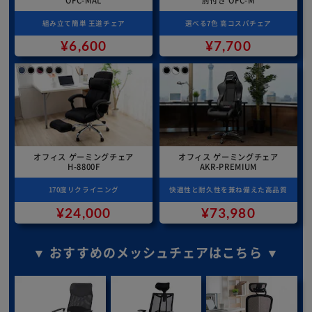
OFC-MAL
肘付き OFC-M
組み立て簡単 王道チェア
選べる7色 高コスパチェア
¥6,600
¥7,700
オフィス ゲーミングチェア
オフィス ゲーミングチェア
H-8800F
AKR-PREMIUM
170度リクライニング
快適性と耐久性を兼ね備えた高品質
¥24,000
¥73,980
▼ おすすめのメッシュチェアはこちら ▼