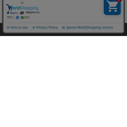
ゲーミングチェアのイス・チェア
HOME
寝具・インテリア
家具
イス・チェア
オフ
HOME
探す
ログイン
お気に入り
お知らせ
特定商取引法に基づく通信販売業者の表示
セキュリティ・プライバシーポリシー
お問い合わせ