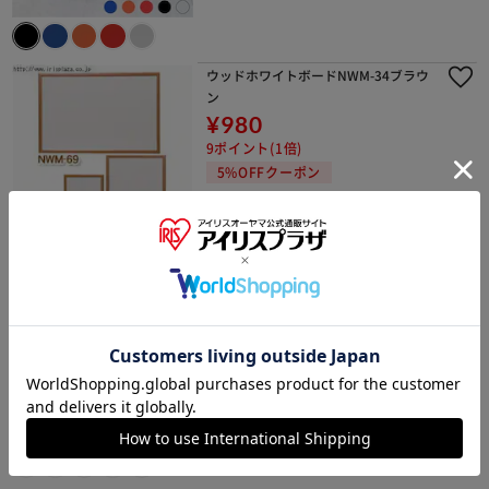
ウッドホワイトボードNWM-34ブラウ
ン
¥980
9ポイント(1倍)
5%OFFクーポン
(49)
椅子 チェア オフィス 低反発 肘付き O
FC-MHM オレンジ
¥9,900
99ポイント(1倍)
1,000円OFFクーポン
(97)
＋