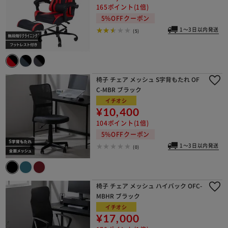
165ポイント(1倍)
5%OFFクーポン
1～3日以内発送
(5)
椅子 チェア メッシュ S字背もたれ OF
C-MBR ブラック
イチオシ
¥10,400
104ポイント(1倍)
5%OFFクーポン
1～3日以内発送
(0)
椅子 チェア メッシュ ハイバック OFC-
MBHR ブラック
イチオシ
¥17,000