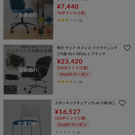
¥7,440
74ポイント(1倍)
(5)
椅子 チェア オフィス リクライニング
170度 HLC-0852L-1 ブラック
¥23,420
234ポイント(1倍)
5%OFFクーポン
(5)
スタッキングチェア LTS-4C-F青(DC)
¥16,527
165ポイント(1倍)
5%OFFクーポン
(0)