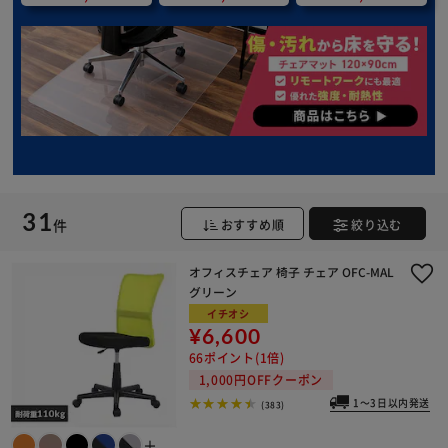
31
件
おすすめ順
絞り込む
オフィスチェア 椅子 チェア OFC-MAL
グリーン
イチオシ
¥6,600
66ポイント(1倍)
1,000円OFFクーポン
1～3日以内発送
(383)
＋