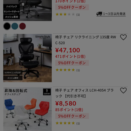
170ポイント(1倍)
5%OFFクーポン
1～3日以内発送
(1)
椅子 チェア リクライニング 135度 RW
C-520
¥47,100
471ポイント(1倍)
5%OFFクーポン
(1)
椅子 チェア オフィス LCH-4054 ブラ
ック 【代引き不可】
¥8,580
85ポイント(1倍)
5%OFFクーポン
(1)