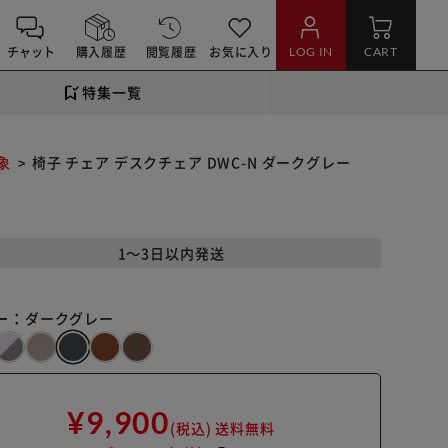
チャット
購入履歴
閲覧履歴
お気に入り
LOG IN
CART
特集一覧
象
椅子 チェア デスクチェア DWC-N ダークグレー
1～3日以内発送
ー：
ダークグレー
¥9,900
(税込)
送料無料