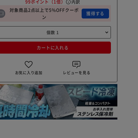
99ポイント
（1倍）
info
内訳
対象商品2点以上で5%OFFクーポ
獲得する
ン
カートに入れる
お気に入り追加
レビューを見る