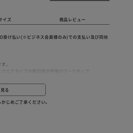
サイズ
商品レビュー
O掛け払い(※ビジネス会員様のみ)での支払い及び同梱
です。
スクエアタイプの脚羽根が特徴のワークチェア。
ぎず長時間の作業でも疲れにくい。
60度回転式で座ったまま向きを変えられます。
と見る
クラクです。
らかじめご了承ください。