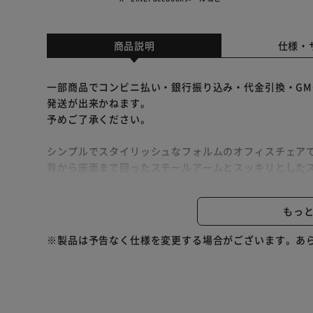
商品説明
仕様・
一部商品でコンビニ払い・銀行振り込み・代金引換・GM
発送が出来かねます。
予めご了承ください。
シンプルでスタイリッシュなフォルムのオフィスチェア
背から座面まで回ったスチールアームとスッキリとした
クッションにはしっかりとしたウレタンを使用、沈みす
昇降レバーで身長やシーンに合わせた高さ調整が可能、3
もっ
床を傷つけにくいウレタンキャスター採用で、移動もラ
※製品は予告なく仕様を変更する場合がございます。あ
★お客様組立★