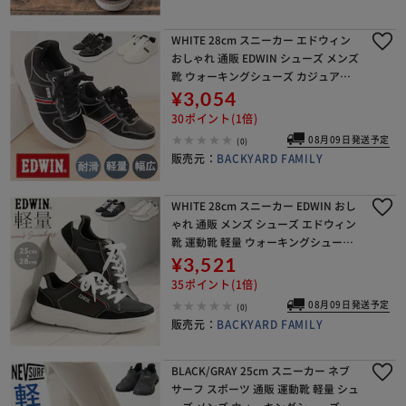
WHITE 28cm スニーカー エドウィン
おしゃれ 通販 EDWIN シューズ メンズ
靴 ウォーキングシューズ カジュアル
シューズ 運動靴 軽量 通勤 通学 メンズ
¥3,054
シューズ スタイリッシュ レデ
30ポイント(1倍)
08月09日発送予定
(0)
販売元：
BACKYARD FAMILY
WHITE 28cm スニーカー EDWIN おし
ゃれ 通販 メンズ シューズ エドウィン
靴 運動靴 軽量 ウォーキングシューズ
カジュアルシューズ 通勤 通学 メンズ
¥3,521
シューズ レディース スポーツ
35ポイント(1倍)
08月09日発送予定
(0)
販売元：
BACKYARD FAMILY
BLACK/GRAY 25cm スニーカー ネブ
サーフ スポーツ 通販 運動靴 軽量 シュ