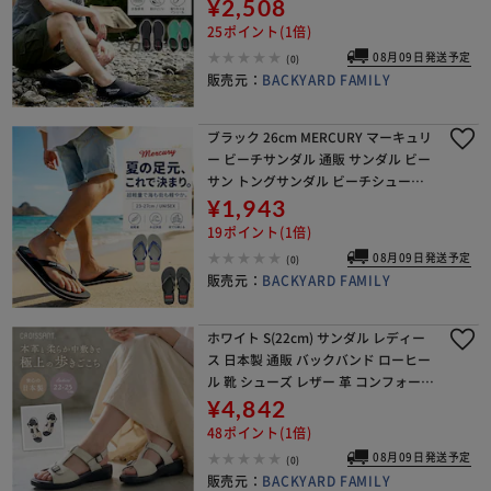
ーズ 靴 水陸両用 シューズ ソフト 柔ら
¥2,508
かい 軽量 軽い コンパクト 持ち運び
25ポイント(1倍)
08月09日発送予定
(0)
販売元：
BACKYARD FAMILY
ブラック 26cm MERCURY マーキュリ
ー ビーチサンダル 通販 サンダル ビー
サン トングサンダル ビーチシューズ
軽量 軽い ビーチ レジャー ベーシック
¥1,943
海 夏 履きやすい 歩きやすい レ
19ポイント(1倍)
08月09日発送予定
(0)
販売元：
BACKYARD FAMILY
ホワイト S(22cm) サンダル レディー
ス 日本製 通販 バックバンド ローヒー
ル 靴 シューズ レザー 革 コンフォート
サンダル 歩きやすい バックベルト ク
¥4,842
ロワッサン カジュアル cr4530
48ポイント(1倍)
08月09日発送予定
(0)
販売元：
BACKYARD FAMILY