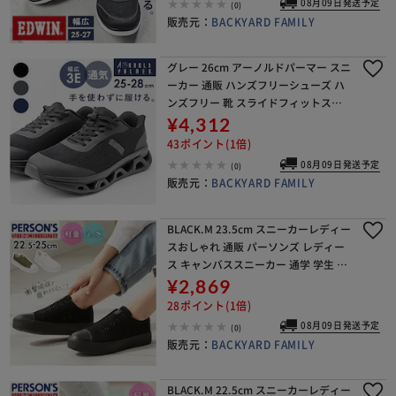
08月09日発送予定
(0)
販売元：
BACKYARD FAMILY
グレー 26cm アーノルドパーマー スニ
ーカー 通販 ハンズフリーシューズ ハ
ンズフリー 靴 スライドフィットスニ
ーカー Arnold Palmer AP0073 ローカ
¥4,312
ット シューズ メンズ 運動
43ポイント(1倍)
08月09日発送予定
(0)
販売元：
BACKYARD FAMILY
BLACK.M 23.5cm スニーカーレディー
スおしゃれ 通販 パーソンズ レディー
ス キャンバススニーカー 通学 学生 ロ
ーカット 軽量 軽い おしゃれ かわいい
¥2,869
カジュアルスニーカー カジュアル
28ポイント(1倍)
08月09日発送予定
(0)
販売元：
BACKYARD FAMILY
BLACK.M 22.5cm スニーカーレディー