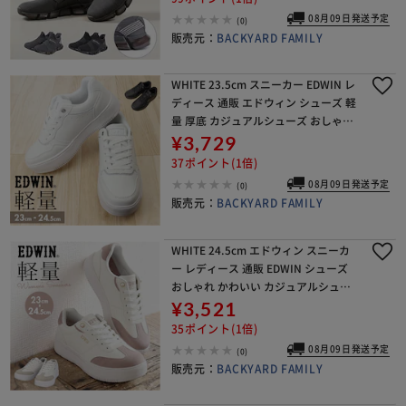
08月09日発送予定
(0)
販売元：
BACKYARD FAMILY
WHITE 23.5cm スニーカー EDWIN レ
ディース 通販 エドウィン シューズ 軽
量 厚底 カジュアルシューズ おしゃれ
かわいい レディーススニーカー 厚底
¥3,729
スニーカー 通勤 通学 靴 レデ
37ポイント(1倍)
08月09日発送予定
(0)
販売元：
BACKYARD FAMILY
WHITE 24.5cm エドウィン スニーカ
ー レディース 通販 EDWIN シューズ
おしゃれ かわいい カジュアルシュー
ズ 軽量 厚底 レディーススニーカー レ
¥3,521
ディースシューズ 厚底スニーカー
35ポイント(1倍)
08月09日発送予定
(0)
販売元：
BACKYARD FAMILY