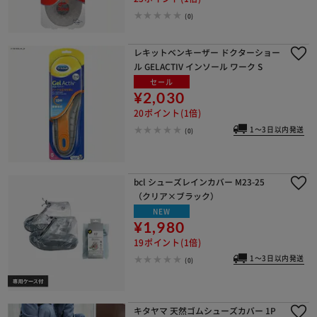
(0)
レキットベンキーザー ドクターショー
ル GELACTIV インソール ワーク S
セール
¥2,030
20ポイント(1倍)
1～3日以内発送
(0)
bcl シューズレインカバー M23-25
（クリア×ブラック）
NEW
¥1,980
19ポイント(1倍)
1～3日以内発送
(0)
キタヤマ 天然ゴムシューズカバー 1P