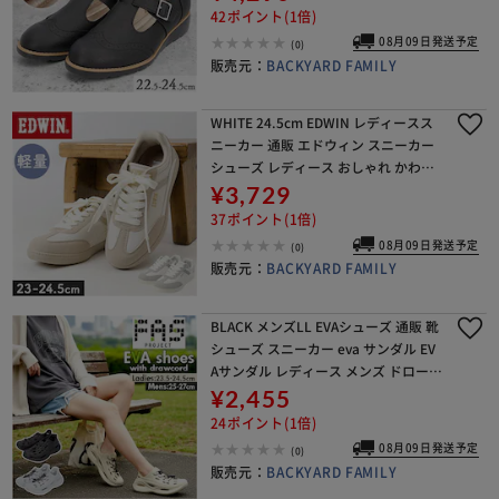
発 カジュアル かわいい ローヒール
42ポイント(1倍)
08月09日発送予定
(0)
販売元：
BACKYARD FAMILY
WHITE 24.5cm EDWIN レディースス
ニーカー 通販 エドウィン スニーカー
シューズ レディース おしゃれ かわい
い 靴 軽量 カジュアルシューズ 通勤 通
¥3,729
学 学生 大人 レディースシュ
37ポイント(1倍)
08月09日発送予定
(0)
販売元：
BACKYARD FAMILY
BLACK メンズLL EVAシューズ 通販 靴
シューズ スニーカー eva サンダル EV
Aサンダル レディース メンズ ドローコ
ード付き fasproject 朝倉商会 軽量 通
¥2,455
気性 履きやすい
24ポイント(1倍)
08月09日発送予定
(0)
販売元：
BACKYARD FAMILY