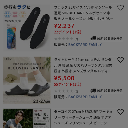
ブラック 2Lサイズ ソルボ インソール
通販 SORBOTHANE ソルボセイン 中
敷き オールシーズン 中敷 中じき DSIS
インソール クッション 衝撃吸収素材
¥2,237
吸湿 発汗 吸水 速乾 快適 足
22ポイント(1倍)
08月09日発送予定
(0)
販売元：
BACKYARD FAMILY
ライトカーキ 24cm ccilu チル サンダ
ル 厚底 通販 リカバリーサンダル 室内
履き 外履き メンズサンダル レディー
スサンダル 厚底サンダル 軽い 軽量 疲
¥5,500
れにくい 衝撃吸収 防滑 メンズ
55ポイント(1倍)
08月09日発送予定
(0)
販売元：
BACKYARD FAMILY
ターコイズ 27cm MERCURY マーキュ
リー ウォーターシューズ 通販 アクア
シューズ マリンシューズ ビーチシュ