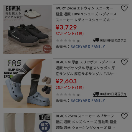
IVORY 24cm エドウィン スニーカー
軽量 通販 EDWIN シューズ レディース
スニーカー レディースシューズ おし
ゃれ かわいい カジュアルシューズ 通
¥3,729
勤 通学 靴 軽い 学生 大人 レジ
37ポイント(1倍)
08月09日発送予定
(0)
販売元：
BACKYARD FAMILY
BLACK M 厚底 スリッポン レディース
通販 サボサンダル 厚底スリッポン 厚
底サンダル 厚底サボサンダル EVAサン
ダル eva サンダル 靴 シューズ 軽量 軽
¥2,603
い 履きやすい fasproj
26ポイント(1倍)
08月09日発送予定
(0)
販売元：
BACKYARD FAMILY
BLACK 25cm スニーカー ネブサーフ
幅広 通販 メンズ シューズ 運動靴 軽量
通勤 通学 ウォーキングシューズ 幅広