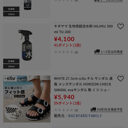
キタヤマ 生地用超撥水剤 HAJIKU 300
ml TU-300
¥4,100
41ポイント(1倍)
1～3日以内発送
(0)
WHITE 27.5cm ccilu チル サンダル 通
販 メンズサンダル HORIZON CHECK
SANDAL evaサンダル 靴 くつ シュー
ズ 外履き メンズ 軽い 軽量 レディース
¥5,940
ユニセ
59ポイント(1倍)
08月09日発送予定
(0)
販売元：
BACKYARD FAMILY