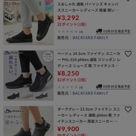
スおしゃれ 通販 パーソンズ キャンバ
ススニーカー レディース 軽量 軽い 通
学 学生 おしゃれ かわいい ローカット
¥3,292
カジュアル カジュアルスニーカー
32ポイント(1倍)
08月09日発送予定
(0)
販売元：
BACKYARD FAMILY
ベージュ 24.5cm ファイテン スニーカ
ー PHL-016 phiten 通販 スリッポン レ
ディース シューズ 靴 ファイテンスニ
ーカー 運動靴 スリップオン ウォーキ
¥8,250
ングシューズ おしゃれ 履
82ポイント(1倍)
08月09日発送予定
(0)
販売元：
BACKYARD FAMILY
ダークグレー 23.5cm ファイテン スニ
ーカー レディース 通販 phiten 靴 ファ
イテンスニーカー 厚底スニーカー 運
動靴 厚底 シューズ ウォーキング PHL-
¥9,900
007 メンズ 軽量 軽い
99ポイント(1倍)