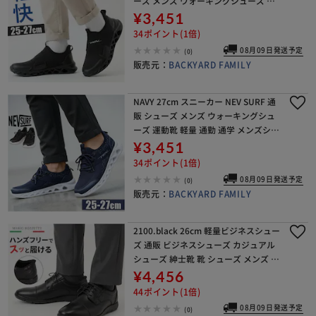
ーズ メンズ ウォーキングシューズ メ
ンズシューズ 通勤 通学 おしゃれ 靴 メ
¥3,451
ンズ靴 スポーツシューズ NE
34ポイント(1倍)
08月09日発送予定
(0)
販売元：
BACKYARD FAMILY
NAVY 27cm スニーカー NEV SURF 通
販 シューズ メンズ ウォーキングシュ
ーズ 運動靴 軽量 通勤 通学 メンズシュ
ーズ 靴 おしゃれ ネブサーフ メンズ靴
¥3,451
歩きやすい スポーツシュー
34ポイント(1倍)
08月09日発送予定
(0)
販売元：
BACKYARD FAMILY
2100.black 26cm 軽量ビジネスシュー
ズ 通販 ビジネスシューズ カジュアル
シューズ 紳士靴 靴 シューズ メンズ マ
リオロゼッティ MARIO ROZZETI ハン
¥4,456
ズフリー 履きやすい
44ポイント(1倍)
08月09日発送予定
(0)