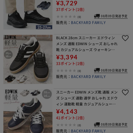
スニーカー 靴 おしゃれ 歩きやすい メ
¥3,729
ンズシューズ NEV SURF
37ポイント(1倍)
08月09日発送予定
(0)
販売元：
BACKYARD FAMILY
BLACK 28cm スニーカー エドウィン
メンズ 通販 EDWIN シューズ おしゃれ
靴 カジュアルシューズ ウォーキング
シューズ 運動靴 軽量 スタイリッシュ
¥3,394
通勤 通学 メンズシューズ レデ
33ポイント(1倍)
08月09日発送予定
(0)
販売元：
BACKYARD FAMILY
スニーカー EDWIN メンズ靴 通販 メン
ズ シューズ 通勤 通学 おしゃれ エドウ
ィン 運動靴 軽量 カジュアルシューズ
ウォーキングシューズ スタイリッシュ
¥4,143
レディース 靴 メンズシューズ 学生
41ポイント(1倍)
08月09日発送予定
(0)
販売元：
BACKYARD FAMILY