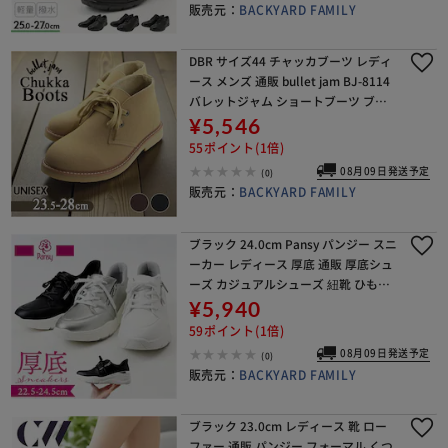
販売元：
BACKYARD FAMILY
DBR サイズ44 チャッカブーツ レディ
ース メンズ 通販 bullet jam BJ-8114
バレットジャム ショートブーツ ブー
ツ スウェード ミドルカットブーツ シ
¥5,546
ューズ 靴 ブランド おし
55ポイント(1倍)
08月09日発送予定
(0)
販売元：
BACKYARD FAMILY
ブラック 24.0cm Pansy パンジー スニ
ーカー レディース 厚底 通販 厚底シュ
ーズ カジュアルシューズ 紐靴 ひも靴
運動靴 シューズ ウォーキングシュー
¥5,940
ズ レディースシューズ ローカット
59ポイント(1倍)
08月09日発送予定
(0)
販売元：
BACKYARD FAMILY
ブラック 23.0cm レディース 靴 ロー
ファー 通販 パンジー フォーマル くつ