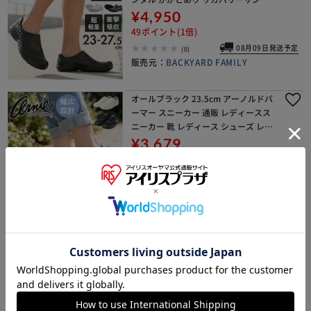
ル ビーチサンダル シャワーサンダル
¥4,950
水陸両用 メンズ レディー
49ポイント(1倍)
08月09日発送予定
(0)
販売元：
BACKYARD FAMILY
オールブラック 23.5cm アーノルドパ
ーマー スニーカー 通販 レディースス
ニーカー 靴 レディース シューズ レデ
ィースシューズ Arnold Palmer AN06
¥3,679
04 ローカット 運動靴 軽
36ポイント(1倍)
08月09日発送予定
(0)
販売元：
BACKYARD FAMILY
WHITE 25cm ccilu チル スニーカーサ
ンダル 通販 TAKALACE PICO BERG ス
ニーカー サンダル 靴 シューズ 紐靴 メ
ンズ レディース ビーチサンダル シャ
¥7,700
ワーサンダル
77ポイント(1倍)
08月09日発送予定
(0)