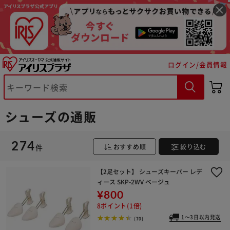
ログイン/会員情報
シューズの通販
274
件
おすすめ順
絞り込む
【2足セット】 シューズキーパー レデ
ィース SKP-2WV ベージュ
¥800
8ポイント(1倍)
1～3日以内発送
(70)