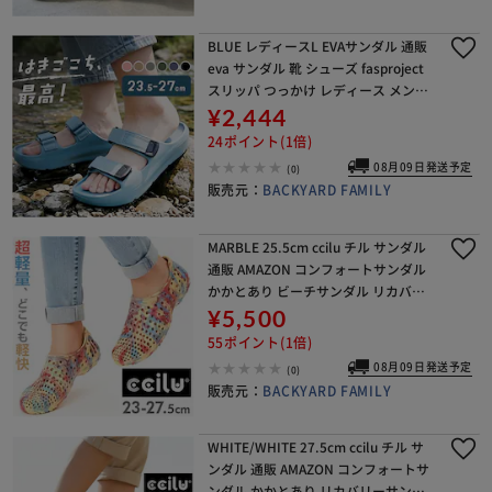
BLUE レディースL EVAサンダル 通販
eva サンダル 靴 シューズ fasproject
スリッパ つっかけ レディース メンズ
ベルト付き 朝倉商会 軽量 軽い 疲れに
¥2,444
くい キャンプ レジ
24ポイント(1倍)
08月09日発送予定
(0)
販売元：
BACKYARD FAMILY
MARBLE 25.5cm ccilu チル サンダル
通販 AMAZON コンフォートサンダル
かかとあり ビーチサンダル リカバリ
ーサンダル シャワーサンダル 水陸両
¥5,500
用 メンズ レディース 室内履
55ポイント(1倍)
08月09日発送予定
(0)
販売元：
BACKYARD FAMILY
WHITE/WHITE 27.5cm ccilu チル サ
ンダル 通販 AMAZON コンフォートサ
ンダル かかとあり リカバリーサンダ