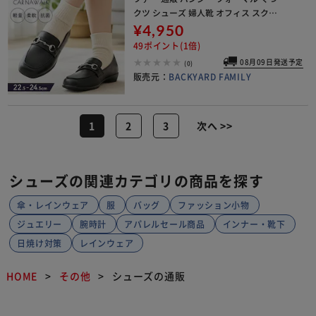
クツ シューズ 婦人靴 オフィス スクエ
アトゥ 軽量 軽い カリーナウォーク カ
¥4,950
ジュアル ローヒール フィット 歩
49ポイント(1倍)
08月09日発送予定
(0)
販売元：
BACKYARD FAMILY
1
2
3
次へ >>
シューズの関連カテゴリの商品を探す
傘・レインウェア
服
バッグ
ファッション小物
ジュエリー
腕時計
アパレルセール商品
インナー・靴下
日焼け対策
レインウェア
HOME
その他
シューズの通販