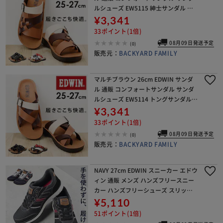
ルシューズ EW5115 紳士サンダル エ
ドウィン 靴 シューズ メンズ エドウイ
¥3,341
ン 春 夏 春夏 歩きやすい 父の日
33ポイント(1倍)
08月09日発送予定
(0)
販売元：
BACKYARD FAMILY
マルチブラウン 26cm EDWIN サンダ
ル 通販 コンフォートサンダル サンダ
ルシューズ EW5114 トングサンダル
紳士サンダル エドウィン 靴 シューズ
¥3,341
メンズ エドウイン 春 夏 春夏 歩
33ポイント(1倍)
08月09日発送予定
(0)
販売元：
BACKYARD FAMILY
NAVY 27cm EDWIN スニーカー エドウ
ィン 通販 メンズ ハンズフリースニー
カー ハンズフリーシューズ スリップ
イン 履きやすい 手を使わずに履ける
¥5,110
靴 シューズ 運動靴 靴 おしゃれ 紐靴
51ポイント(1倍)