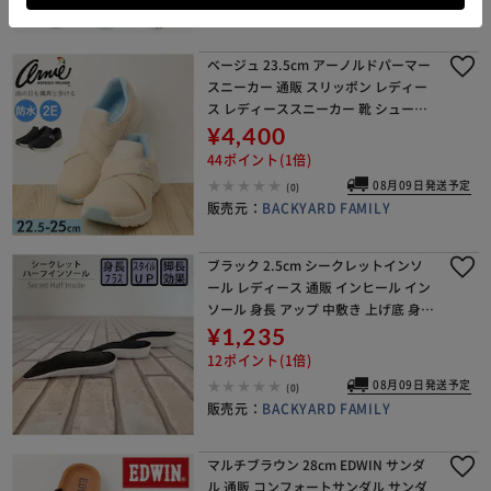
販売元：
BACKYARD FAMILY
ベージュ 23.5cm アーノルドパーマー
スニーカー 通販 スリッポン レディー
ス レディーススニーカー 靴 シューズ
レディースシューズ Arnold Palmer A
¥4,400
N0988 ローカット 運動
44ポイント(1倍)
08月09日発送予定
(0)
販売元：
BACKYARD FAMILY
ブラック 2.5cm シークレットインソ
ール レディース 通販 インヒール イン
ソール 身長 アップ 中敷き 上げ底 身長
アップインソール 衝撃吸収 洗える 女
¥1,235
性 女子 靴 シューズ スニーカー ブー
12ポイント(1倍)
08月09日発送予定
(0)
販売元：
BACKYARD FAMILY
マルチブラウン 28cm EDWIN サンダ
ル 通販 コンフォートサンダル サンダ