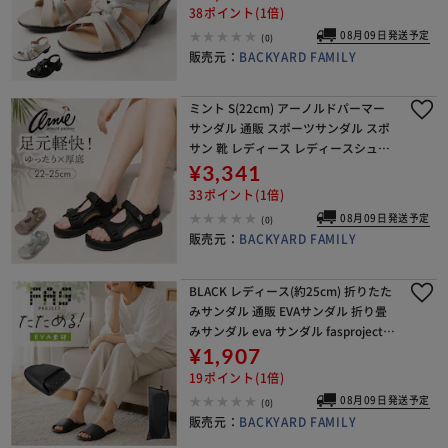
ダル シューズ 靴 バックベルト
38ポイント(1倍)
08月09日発送予定
(0)
販売元：
BACKYARD FAMILY
ミント S(22cm) アーノルドパーマー
サンダル 通販 スポーツサンダル スポ
サン 靴 レディース レディースシュー
ズ Arnold Palmer AN5407 シューズ
¥3,341
ストラップサンダル ベル
33ポイント(1倍)
08月09日発送予定
(0)
販売元：
BACKYARD FAMILY
BLACK レディース(約25cm) 折りたた
みサンダル 通販 EVAサンダル 折り畳
みサンダル eva サンダル fasproject
スリッパ 携帯スリッパ つっかけ レデ
¥1,907
ィース メンズ 折りたた
19ポイント(1倍)
08月09日発送予定
(0)
販売元：
BACKYARD FAMILY