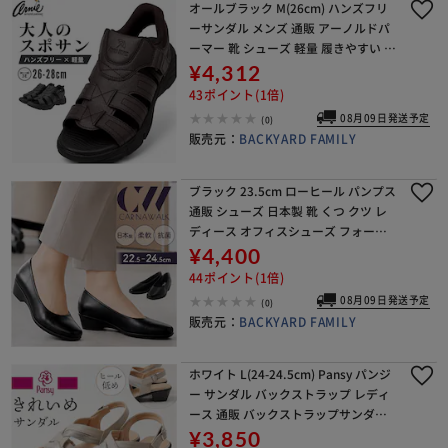
オールブラック M(26cm) ハンズフリ
ーサンダル メンズ 通販 アーノルドパ
ーマー 靴 シューズ 軽量 履きやすい 歩
きやすい おしゃれ 着脱簡単 スポーツ
¥4,312
サンダル 幅広 軽い スポサン 春夏 メ
43ポイント(1倍)
08月09日発送予定
(0)
販売元：
BACKYARD FAMILY
ブラック 23.5cm ローヒール パンプス
通販 シューズ 日本製 靴 くつ クツ レ
ディース オフィスシューズ フォーマ
ルシューズ パンジー カリーナウォー
¥4,400
ク リクルート ストレッチ フィット 歩
44ポイント(1倍)
08月09日発送予定
(0)
販売元：
BACKYARD FAMILY
ホワイト L(24-24.5cm) Pansy パンジ
ー サンダル バックストラップ レディ
ース 通販 バックストラップサンダル
バックベルトサンダル レディースサン
¥3,850