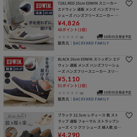
7282.RED 25cm EDWIN スニーカー
エドウィン 通販 メンズ ハンズフリー
シューズ ハンズフリースニーカー ス
リップイン 履きやすい 手を使わずに
¥4,826
履ける靴 シューズ 運動靴 靴 おしゃ
48ポイント(1倍)
08月09日発送予定
(0)
販売元：
BACKYARD FAMILY
BLACK 26cm EDWIN スリッポン エド
ウィン 通販 メンズ ハンズフリーシュ
ーズ ハンズフリースニーカー スリッ
プイン 紐なし 履きやすい 手を使わず
¥5,110
に履ける靴 シューズ 靴 おしゃれ 紐
51ポイント(1倍)
08月09日発送予定
(0)
販売元：
BACKYARD FAMILY
ブラック 22.5cm レディース 靴 スト
ラップ 通販 フォーマル ストラップシ
ューズ くつ クツ シューズ 婦人靴 女性
甲ストラップ おしゃれ オシャレ 高反
¥4,290