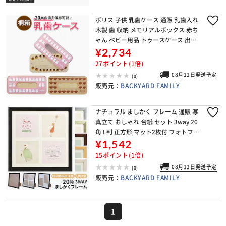
ボリス 子供 乳歯ケース 通販 乳歯入れ
木製 歯 収納 メモリアルボックス 赤ち
ゃん ベビー用品 トゥースケース 出産
祝い キャラクター グッズ 男の子 女の
¥2,734
子 桐 桐箱 かわいい おしゃれ 可愛い
27ポイント(1倍)
08月12日発送予定
(0)
販売元：
BACKYARD FAMILY
ナチュラル ましかく フレーム 通販 写
真立て おしゃれ 台紙 セット 3way 20
角 L判 正方形 マット2枚付 フォトフレ
ーム 額縁 刺繍 布 キルト 万丈 ましか
¥1,542
くフレーム ブラウン ナチュラ
15ポイント(1倍)
08月12日発送予定
(0)
販売元：
BACKYARD FAMILY
1