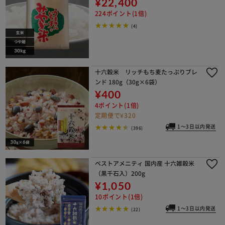
¥22,400
224ポイント(1倍)
(4)
十六穀米 リッチもち麦たっぷりブレ
ンド 180g（30g×6袋）
¥400
4ポイント(1倍)
定期便で¥320
1～3日以内発送
(396)
ベストアメニティ 国内産 十六雑穀米
（黒千石入）200g
¥1,050
10ポイント(1倍)
1～3日以内発送
(22)