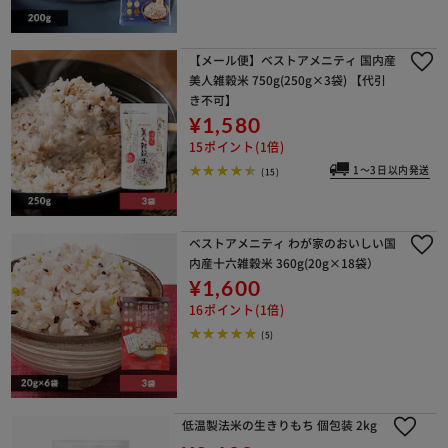
【メール便】ベストアメニティ 国内産
美人雑穀米 750g(250g×3袋) 【代引
き不可】
¥1,580
15ポイント(1倍)
1～3日以内発送
(15)
ベストアメニティ わが家のおいしい国
内産十六雑穀米 360g(20g×18袋）
¥1,600
16ポイント(1倍)
(5)
低温製法米の生きりもち 個包装 2kg