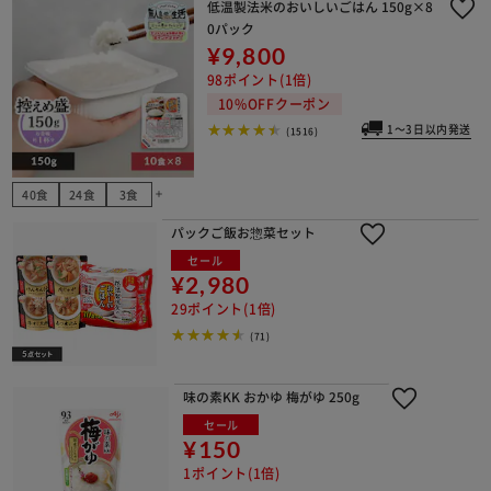
低温製法米のおいしいごはん 150g×8
0パック
¥9,800
98ポイント(1倍)
10%OFFクーポン
1～3日以内発送
(1516)
40食
24食
3食
add
パックご飯お惣菜セット
セール
¥2,980
29ポイント(1倍)
(71)
味の素KK おかゆ 梅がゆ 250g
セール
¥150
1ポイント(1倍)