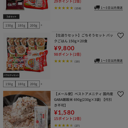
29ポイント(1倍)
1～3日以内発送
(158)
150g
180g
200g
add
【仕送りセット】ごちそうセット パッ
クごはん 150g×20食
¥9,800
98ポイント(1倍)
1～3日以内発送
(10)
150g
180g
200g
add
【メール便】ベストアメニティ 国内産
GABA雑穀米 690g(230g×3袋) 【代引
き不可】
¥1,580
15ポイント(1倍)
(27)