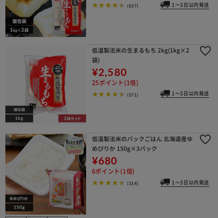
1～3日以内発送
(637)
低温製法米の生まるもち 2kg(1kg×2
袋)
¥2,580
25ポイント(1倍)
1～3日以内発送
(571)
低温製法米のパックごはん 北海道産ゆ
めぴりか 150g×3パック
¥680
6ポイント(1倍)
1～3日以内発送
(314)