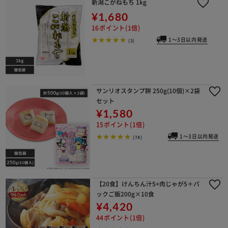
新潟こがねもち 1kg
¥1,680
16ポイント(1倍)
1～3日以内発送
(3)
サンリオスタンプ餅 250g(10個)×2袋
セット
¥1,580
15ポイント(1倍)
1～3日以内発送
(74)
【20食】けんちん汁5+肉じゃが5＋パ
ックご飯200g×10食
¥4,420
44ポイント(1倍)