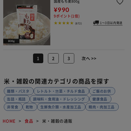
国産もち麦800g
¥990
9ポイント(1倍)
1～3日以内発送
(872)
1
2
3
次へ >>
米・雑穀の関連カテゴリの商品を探す
麺類・パスタ
レトルト・惣菜・チルド食品
ご飯のお供
缶詰・瓶詰
調味料・食用油・ドレッシング
健康食品
非常食
乾物
生鮮魚介類・水産加工品
精肉・肉加工品
HOME
食品
米・雑穀の通販