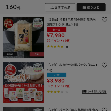
160
件
おすすめ順
絞り込む
【15kg】令和7年産 和の輝き 無洗米
国産ブレンド 5kg×3袋
セール
¥7,980
79ポイント(1倍)
(314)
【24食】おまかせ銘柄パックごはん 1
50g
NEW
¥3,980
39ポイント(1倍)
1～3日以内発送
(1)
【24食】パックごはん 銘柄米4種 食べ