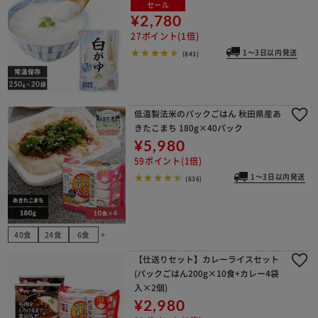
セール
¥2,780
27ポイント(1倍)
1～3日以内発送
(843)
低温製法米のパックごはん 秋田県産あ
きたこまち 180g×40パック
¥5,980
59ポイント(1倍)
1～3日以内発送
(636)
40食
24食
6食
add
【仕送りセット】カレーライスセット
(パックごはん200g×10食+カレー4袋
入×2個)
¥2,980