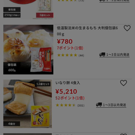
(73)
低温製法米の生まるもち 大判個包装6
00ｇ
¥780
7ポイント(1倍)
1～3日以内発送
(44)
いなり餅 4食入
¥5,210
52ポイント(1倍)
1～3日以内発送
(301)