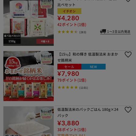
比べセット
イチオシ
¥4,280
42ポイント(1倍)
1～3日以内発送
(283)
【15㎏】和の輝き 低温製法米 おまか
せ銘柄米
セール
NEW
¥7,980
79ポイント(1倍)
(1101)
低温製法米のパックごはん 180g×24
パック
¥3,880
38ポイント(1倍)
定期便で¥3,841