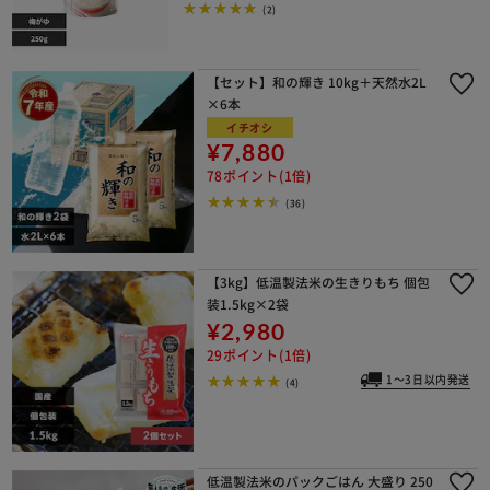
(2)
【セット】和の輝き 10kg＋天然水2L
×6本
イチオシ
¥7,880
78ポイント(1倍)
(36)
【3kg】低温製法米の生きりもち 個包
装1.5kg×2袋
¥2,980
29ポイント(1倍)
1～3日以内発送
(4)
低温製法米のパックごはん 大盛り 250