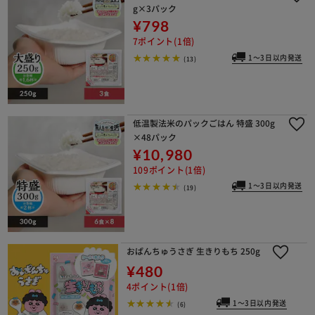
g×3パック
¥798
7ポイント(1倍)
1～3日以内発送
(13)
低温製法米のパックごはん 特盛 300g
×48パック
¥10,980
109ポイント(1倍)
1～3日以内発送
(19)
おぱんちゅうさぎ 生きりもち 250g
¥480
4ポイント(1倍)
1～3日以内発送
(6)