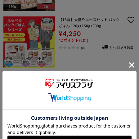
【18食】大盛りエースセット パック
ごはん 120g+150g+300g
¥4,250
42ポイント(1倍)
1～3日以内発送
(0)
しゃぶしゃぶ餅 180g（60g×3パッ
ク）
¥380
3ポイント(1倍)
1～3日以内発送
(358)
【2個セット】純にほん 国内産水稲も
ち米使用（シングルパック） 1kg