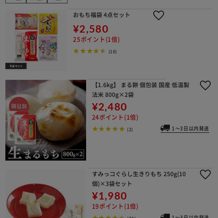
おもち福袋 4点セット
¥2,580
25ポイント(1倍)
(10)
【1.6kg】 まる餅 個包装 国産 低温製
法米 800g×2袋
¥2,480
24ポイント(1倍)
1～3日以内発送
(2)
すみっコぐらし生きりもち 250g(10
個)×3袋セット
¥1,980
19ポイント(1倍)
1～3日以内発送