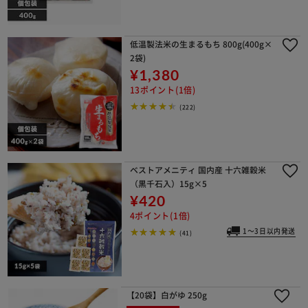
低温製法米の生まるもち 800g(400g×
2袋)
¥1,380
13ポイント(1倍)
(222)
ベストアメニティ 国内産 十六雑穀米
（黒千石入）15g×5
¥420
4ポイント(1倍)
1～3日以内発送
(41)
【20袋】白がゆ 250g