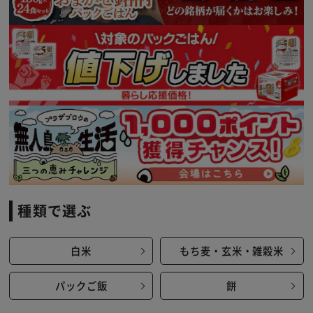
※ご確認ください
カートに入れる
購入手続きへ
種類で選ぶ
白米
もち麦・玄米・雑穀米
パックご飯
餅