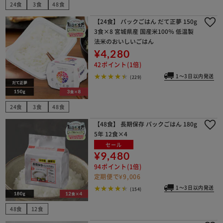
24食
3食
48食
【24食】 パックごはん だて正夢 150g
3食×8 宮城県産 国産米100％ 低温製
法米のおいしいごはん
¥4,280
42ポイント(1倍)
1～3日以内発送
(229)
24食
3食
48食
【48食】 長期保存 パックごはん 180g
5年 12食×4
セール
¥9,480
94ポイント(1倍)
定期便で¥9,006
1～3日以内発送
(154)
48食
12食