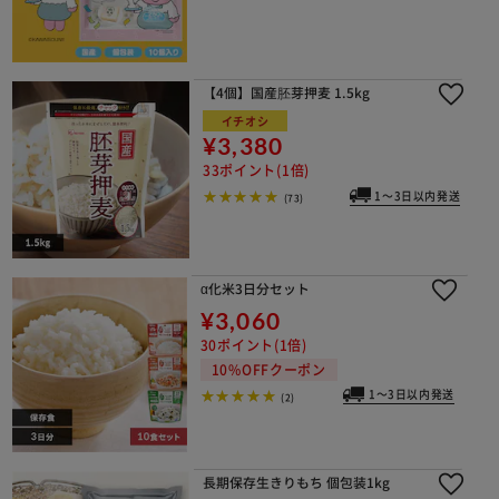
【4個】国産胚芽押麦 1.5kg
イチオシ
¥3,380
33ポイント(1倍)
1～3日以内発送
(73)
α化米3日分セット
¥3,060
30ポイント(1倍)
10%OFFクーポン
1～3日以内発送
(2)
長期保存生きりもち 個包装1kg