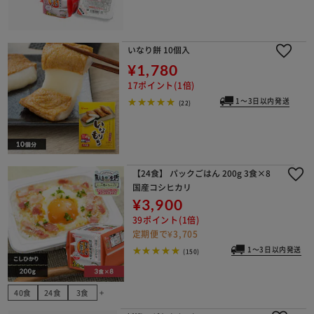
いなり餅 10個入
¥1,780
17ポイント(1倍)
1～3日以内発送
(22)
【24食】 パックごはん 200g 3食×8
国産コシヒカリ
¥3,900
39ポイント(1倍)
定期便で¥3,705
1～3日以内発送
(150)
40食
24食
3食
add