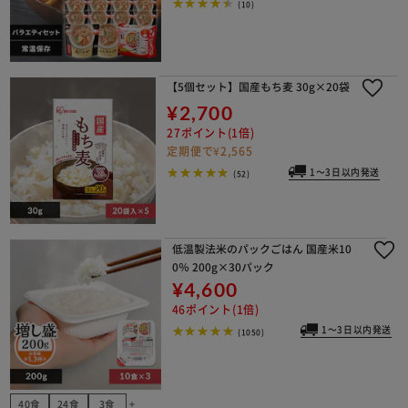
(10)
【5個セット】国産もち麦 30g×20袋
¥2,700
27ポイント(1倍)
定期便で¥2,565
1～3日以内発送
(52)
低温製法米のパックごはん 国産米10
0％ 200g×30パック
¥4,600
46ポイント(1倍)
1～3日以内発送
(1050)
40食
24食
3食
add