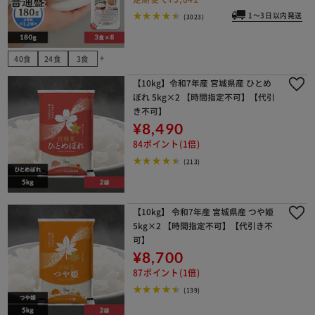
1～3日以内発送
(3023)
40食
24食
3食
add
【10kg】令和7年産 宮城県産 ひとめ
ぼれ 5kg×2 【時間指定不可】【代引
き不可】
¥8,490
84ポイント(1倍)
(213)
【10kg】 令和7年産 宮城県産 つや姫
5kg×2 【時間指定不可】【代引き不
可】
¥8,700
87ポイント(1倍)
(139)