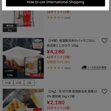
¥1,680
16ポイント(1倍)
(210)
【24食】低温製法米のパックごはん
魚沼産こしひかり 150g
¥4,280
42ポイント(1倍)
定期便で¥4,066
1～3日以内発送
(609)
40食
24食
3食
add
【2kg】 生 切り餅 低温製法米 国産10
0% 個包装 1kg×2袋
¥2,180
21ポイント(1倍)