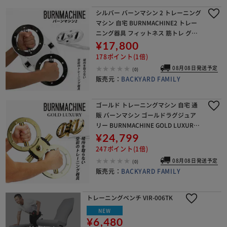
シルバー バーンマシン 2 トレーニング
マシン 自宅 BURNMACHINE2 トレー
ニング器具 フィットネス 筋トレ グッ
ズ 運動 シェイプアップ 引き締め 二の
¥17,800
腕 上腕二頭筋 腹筋 背筋 大胸筋
178ポイント(1倍)
08月08日発送予定
(0)
販売元：
BACKYARD FAMILY
ゴールド トレーニングマシン 自宅 通
販 バーンマシン ゴールドラグジュア
リー BURNMACHINE GOLD LUXURY
トレーニング器具 フィットネス 筋ト
¥24,799
レ 運動 シェイプアップ 引き締め
247ポイント(1倍)
08月08日発送予定
(0)
販売元：
BACKYARD FAMILY
トレーニングベンチ VIR-006TK
NEW
¥6,480