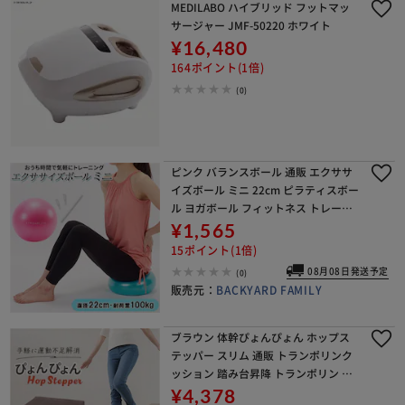
MEDILABO ハイブリッド フットマッ
サージャー JMF-50220 ホワイト
¥16,480
164ポイント(1倍)
(0)
ピンク バランスボール 通販 エクササ
イズボール ミニ 22cm ピラティスボー
ル ヨガボール フィットネス トレーニ
ング ブランド tone トーン グリーン
¥1,565
ピンク 4589594851978 4
15ポイント(1倍)
08月08日発送予定
(0)
販売元：
BACKYARD FAMILY
ブラウン 体幹ぴょんぴょん ホップス
テッパー スリム 通販 トランポリンク
ッション 踏み台昇降 トランポリン ク
ッション オットマン エクササイズ フ
¥4,378