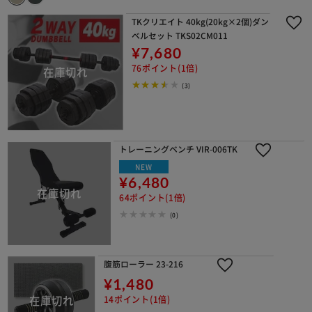
TKクリエイト 40kg(20kg×2個)ダン
ベルセット TKS02CM011
¥7,680
76ポイント(1倍)
(3)
トレーニングベンチ VIR-006TK
NEW
¥6,480
64ポイント(1倍)
(0)
腹筋ローラー 23-216
¥1,480
14ポイント(1倍)