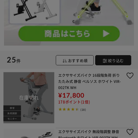
25
件
おすすめ順
絞り込む
エクササイズバイク 16段階負荷 折り
たたみ式 静音 ベルソス ホワイト VIR-
002TK WH
¥17,800
178ポイント(1倍)
(18)
エクササイズバイク 無段階調整 静音
Bluetooth ホワイト VIR-003TK WH