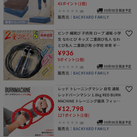
ィットネス トレーニング 運動 ジャン
43ポイント(1倍)
プ 衝撃吸収
08月08日発送予定
(0)
販売元：
BACKYARD FAMILY
ピンク 縄跳び 子供用 ロープ 通販 小学
生 なわとび キッズ 二重跳び名人 なわ
とび名人 二重跳び用 小学校 体育 ギフ
ト プレゼント 入学 卒園 記念品 とび縄
¥936
スポーツ器具 トレーニング フィッ
9ポイント(1倍)
08月08日発送予定
(0)
販売元：
BACKYARD FAMILY
レッド トレーニングマシン 自宅 通販
レッドバーンマシン 1.8kg RED BURN
MACHINE トレーニング器具 フィット
ネス ライト 軽量 軽め レディース 女性
¥12,798
向け 筋トレ 二の腕 腹筋
127ポイント(1倍)
08月08日発送予定
(0)
販売元：
BACKYARD FAMILY