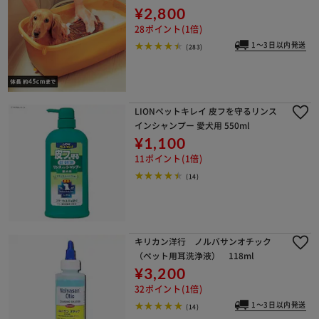
¥2,800
28ポイント(1倍)
1～3日以内発送
(283)
LIONペットキレイ 皮フを守るリンス
インシャンプー 愛犬用 550ml
¥1,100
11ポイント(1倍)
(14)
キリカン洋行 ノルバサンオチック
（ペット用耳洗浄液） 118ml
¥3,200
32ポイント(1倍)
1～3日以内発送
(14)