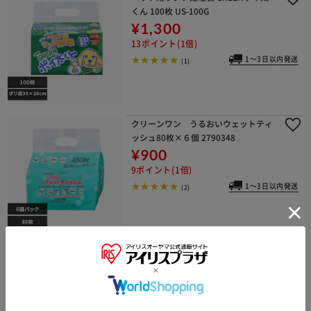
くん 100枚 US-100G
¥1,300
13ポイント(1倍)
1～3日以内発送
(1)
クリーンワン うるおいウェットティ
ッシュ80枚×６個 2790348
¥900
9ポイント(1倍)
1～3日以内発送
(2)
ユニ・チャーム ペットケア デオクリ
ーン 床を汚さない 防水シート10枚
¥1,300
13ポイント(1倍)