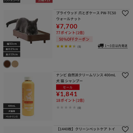
プライウッド 爪とぎケース PW-TC50
ウォールナット
¥7,700
77ポイント(1倍)
50%OFFクーポン
1～3日以内発送
(5)
ナンビ 自然派クリームリンス 400mL
犬 猫 シャンプー
セール
¥1,841
18ポイント(1倍)
(0)
【1440枚】クリーンペットケア トイ