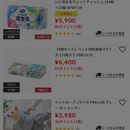
レに流せるウェットティッシュ 144枚
×10個 NPWT-2P
イチオシ
¥5,900
59ポイント(1倍)
1～3日以内発送
(34)
【4個セット】ペット用防臭袋 Sサイ
ズ 170枚入り PBB-S170
¥6,400
64ポイント(1倍)
1～3日以内発送
(55)
ペットローブ Lサイズ PRB-LGR グレ
ー 犬 シャンプー
¥3,980
39ポイント(1倍)
1～3日以内発送
(7)