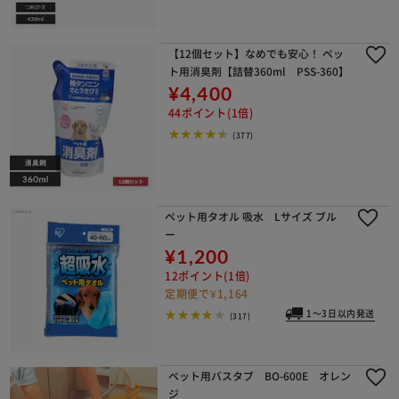
【12個セット】なめでも安心！ ペッ
ト用消臭剤【詰替360ml PSS-360】
¥4,400
44ポイント(1倍)
(377)
ペット用タオル 吸水 Lサイズ ブル
ー
¥1,200
12ポイント(1倍)
定期便で¥1,164
1～3日以内発送
(317)
ペット用バスタブ BO-600E オレン
ジ