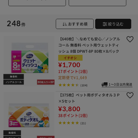
248
件
おすすめ順
絞り込む
【640枚】＼なめても安心／ノンアル
コール 無香料 ペット用ウェットティ
ッシュ 8個 DPWT-8P 80枚×8パック
イチオシ
※ご確認ください
¥1,700
17ポイント(1倍)
定期便で¥1,649
カートに入れる
購入手続きへ
1～3日以内発送
(104)
【375枚】ペット用ボディタオル３Ｐ
×5セット
¥3,800
38ポイント(1倍)
(21)