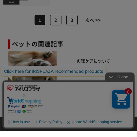
1
2
3
次へ >>
ペットの関連記事
肉球ケアについて
超吸水ペット用タオル～犬のモニ
ターレポート
犬用お手入れ用品の関連カテゴリの商品を
探す
ドッグフード
犬用おやつ
犬用トイレ・衛生用品
HOME
探す
ログイン
お気に入り
お知らせ
犬小屋・ケージ・サークル
ペット用ドア・ゲート