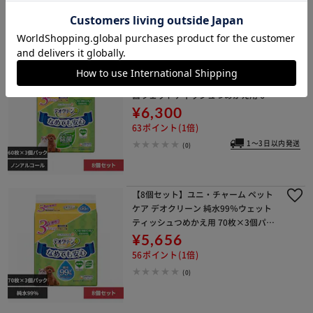
1～3日以内発送
(1)
【8個セット】ユニ・チャーム ペット
ケア デオクリーン ノンアルコール除
菌ウェットティッシュつめかえ用 60
枚×3個パック
¥6,300
63ポイント(1倍)
1～3日以内発送
(0)
【8個セット】ユニ・チャーム ペット
ケア デオクリーン 純水99％ウェット
ティッシュつめかえ用 70枚×3個パッ
ク
¥5,656
56ポイント(1倍)
(0)