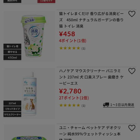
猫トイレまくだけ 香り広がる消臭ビー
ズ 450ml ナチュラルガーデンの香り
猫 トイレ 消臭
¥458
4ポイント(1倍)
(1)
ハノケア マウスクリーナー バニラミ
ント 237ml 犬 口臭スプレー 歯磨き ケ
ーピーエス
¥2,780
27ポイント(1倍)
1～3日以内発送
(1)
ユニ・チャーム ペットケア デオクリ
ーン 純水99％ウェットティッシュ本
体 70枚