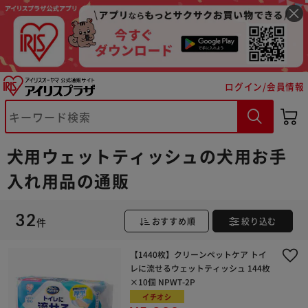
ログイン/会員情報
犬用ウェットティッシュの犬用お手
入れ用品の通販
32
件
おすすめ順
絞り込む
【1440枚】クリーンペットケア トイ
※ご確認ください
レに流せるウェットティッシュ 144枚
×10個 NPWT-2P
イチオシ
カートに入れる
購入手続きへ