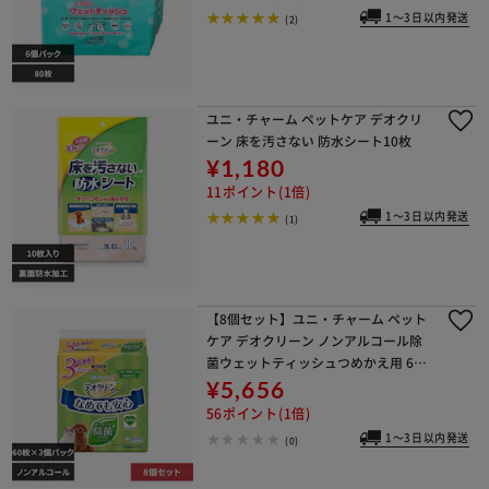
1～3日以内発送
(2)
ユニ・チャーム ペットケア デオクリ
ーン 床を汚さない 防水シート10枚
¥1,180
11ポイント(1倍)
1～3日以内発送
(1)
【8個セット】ユニ・チャーム ペット
ケア デオクリーン ノンアルコール除
菌ウェットティッシュつめかえ用 60
枚×3個パック
¥5,656
56ポイント(1倍)
1～3日以内発送
(0)