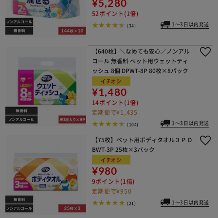
¥5,280
52ポイント(1倍)
1～3日以内発送
(34)
【640枚】＼なめても安心／ノンアル
コール 無香料 ペット用ウェットティ
ッシュ 8個 DPWT-8P 80枚×8パック
イチオシ
¥1,480
14ポイント(1倍)
定期便で¥1,435
1～3日以内発送
(104)
【75枚】ペット用ボディタオル３Ｐ D
BWT-3P 25枚×3パック
イチオシ
¥980
9ポイント(1倍)
定期便で¥950
1～3日以内発送
(21)