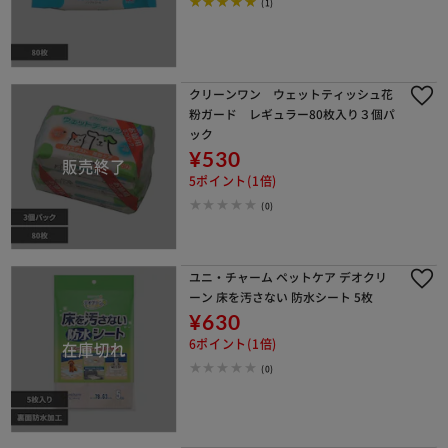
(1)
クリーンワン ウェットティッシュ花
粉ガード レギュラー80枚入り３個パ
ック
¥530
5ポイント(1倍)
(0)
ユニ・チャーム ペットケア デオクリ
ーン 床を汚さない 防水シート 5枚
¥630
6ポイント(1倍)
(0)