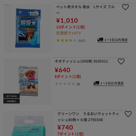
ペット用タオル 吸水 Lサイズ ブル
ー
¥1,010
10ポイント(1倍)
定期便で¥979
1～3日以内発送
(317)
ネオティッシュ1000枚 3630311
¥640
6ポイント(1倍)
1～3日以内発送
(0)
クリーンワン うるおいウェットティ
ッシュ80枚×６個 2790348
¥740
7ポイント(1倍)