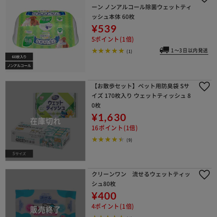
ーン ノンアルコール除菌ウェットティ
ッシュ本体 60枚
¥539
5ポイント(1倍)
1～3日以内発送
(1)
【お散歩セット】ペット用防臭袋 Sサ
イズ 170枚入り ウェットティッシュ 8
0枚
¥1,630
16ポイント(1倍)
(9)
クリーンワン 流せるウェットティッ
シュ80枚
¥400
4ポイント(1倍)