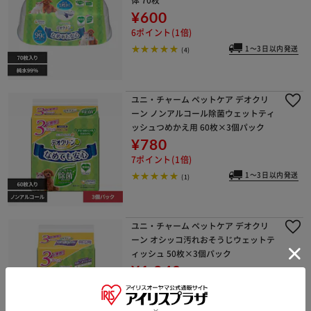
¥600
6ポイント(1倍)
1～3日以内発送
(4)
ユニ・チャーム ペットケア デオクリ
ーン ノンアルコール除菌ウェットティ
ッシュつめかえ用 60枚×3個パック
¥780
7ポイント(1倍)
1～3日以内発送
(1)
ユニ・チャーム ペットケア デオクリ
ーン オシッコ汚れおそうじウェットテ
ィッシュ 50枚×3個パック
¥1,240
12ポイント(1倍)
1～3日以内発送
(0)