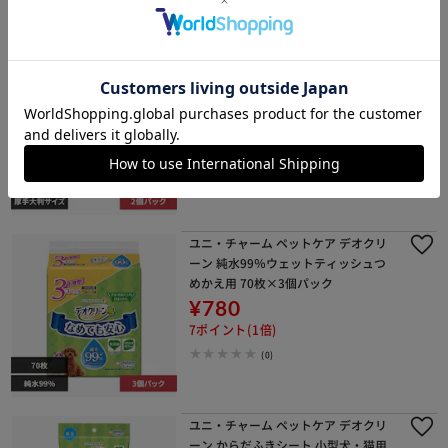
ユニ・チャーム ペットケア デオクリ
ーン オシッコ汚れおそうじウェットテ
ィッシュ 大判 25枚×2個パック
¥805
8ポイント(1倍)
1～3日以内発送
(0)
ユニ・チャーム ペットケア デオクリ
ーン 純水99％ウェットティッシュつ
めかえ用 70枚×3個パック
¥780
7ポイント(1倍)
(0)
ユニ・チャーム ペットケア デオクリ
ーン からだふきシート 小型犬・猫用