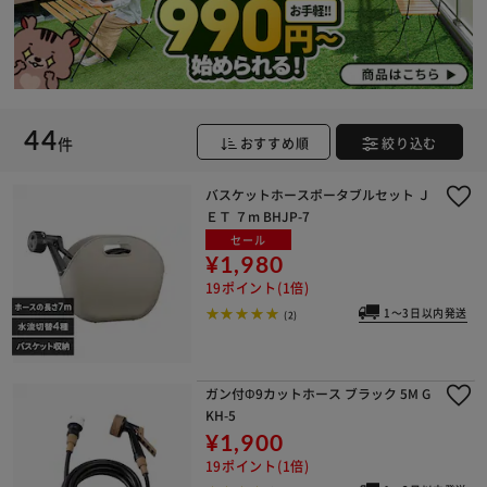
44
件
おすすめ順
絞り込む
バスケットホースポータブルセット Ｊ
ＥＴ ７m BHJP-7
セール
¥1,980
19ポイント(1倍)
1～3日以内発送
(2)
ガン付Φ9カットホース ブラック 5M G
KH-5
¥1,900
19ポイント(1倍)