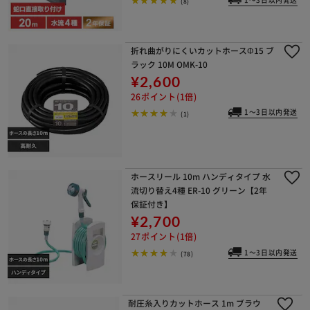
(8)
折れ曲がりにくいカットホースΦ15 ブ
ラック 10M OMK-10
¥2,600
26ポイント(1倍)
1～3日以内発送
(1)
ホースリール 10m ハンディタイプ 水
流切り替え4種 ER-10 グリーン【2年
保証付き】
¥2,700
27ポイント(1倍)
1～3日以内発送
(78)
耐圧糸入りカットホース 1m ブラウ