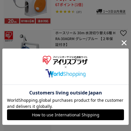
67ポイント(1倍)
1～3日以内発送
(27)
ホースリール 30m 水流切り替え6種 H
RA-30AGRM グレー/ブルー 【２年保
証付き】
¥7,680
76ポイント(1倍)
1～3日以内発送
(15)
ワイヤホースバンドドライバ締め 10
-13
¥260
2ポイント(1倍)
(16)