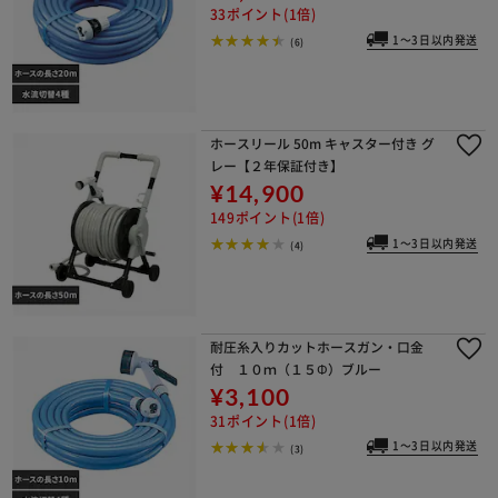
33ポイント(1倍)
1～3日以内発送
(6)
ホースリール 50m キャスター付き グ
レー【２年保証付き】
¥14,900
149ポイント(1倍)
1～3日以内発送
(4)
耐圧糸入りカットホースガン・口金
付 １０ｍ（１５Φ）ブルー
¥3,100
31ポイント(1倍)
1～3日以内発送
(3)