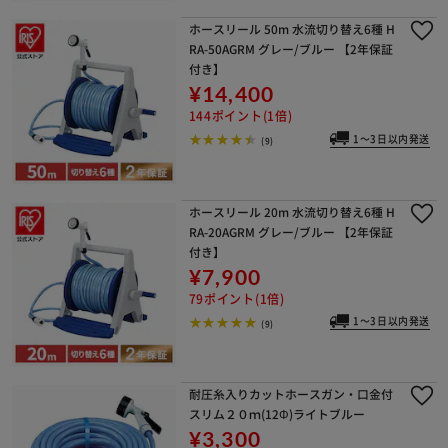
ホースリール 50m 水流切り替え6種 H
RA-50AGRM グレー/ブルー 【2年保証
付き】
¥14,400
144ポイント(1倍)
1～3日以内発送
(9)
ホースリール 20m 水流切り替え6種 H
RA-20AGRM グレー/ブルー 【2年保証
付き】
¥7,900
79ポイント(1倍)
1～3日以内発送
(9)
耐圧糸入りカットホースガン・口金付
スリム２０ｍ(12Φ)ライトブルー
¥3,300