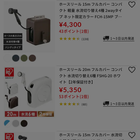
ホースリール 15m フルカバー コンパ
クト 軽量 水流切り替え4種 2wayタイ
プ ネット限定カラー FCH-15MP ブラ
ウン【2年保証付き】
¥4,300
43ポイント(1倍)
1～3日以内発送
(138)
ホースリール 20m フルカバー コンパ
クト 水流切り替え6種 FSHG-20 ホワ
イト【2年保証付き】
¥5,350
53ポイント(1倍)
1～3日以内発送
(60)
ホースリール 15m フルカバー 水流切