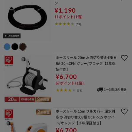
ン
¥1,190
11ポイント(1倍)
(53)
ホースリール 20m 水流切り替え4種 H
RA-20mCFN グレー/ブラック【2年保
証付き】
¥6,700
67ポイント(1倍)
1～3日以内発送
(35)
ホースリール 15m フルカバー 温水対
応 水流切り替え6種 OCHR-15 ホワイ
ト/オレンジ【２年保証付き】
¥6,700