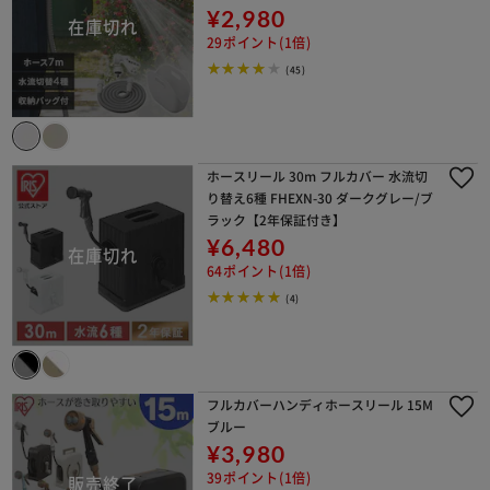
¥2,980
29ポイント(1倍)
(45)
ホースリール 30m フルカバー 水流切
り替え6種 FHEXN-30 ダークグレー/ブ
ラック【2年保証付き】
¥6,480
64ポイント(1倍)
(4)
フルカバーハンディホースリール 15M
ブルー
¥3,980
39ポイント(1倍)