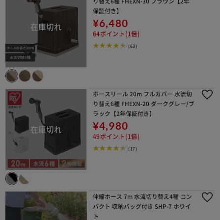
り替え6種 FHEXN-30 ブラウン【2年
保証付き】
¥6,480
64ポイント(1倍)
(63)
ホースリール 20m フルカバー 水流切
り替え6種 FHEXN-20 ダークグレー/ブ
ラック【2年保証付き】
¥4,980
49ポイント(1倍)
(17)
伸縮ホース 7m 水流切り替え4種 コン
パクト 収納バッグ付き SHP-7 ホワイ
ト