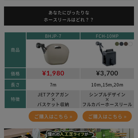
あなたにぴったりな
ホースリールはどれ？？
BHJP-7
FCH-10MP
商品
¥1,980
¥3,700
価格
長さ
7m
10m,15m,20m
JETアクアガン
シンプルデザイン
特徴
×
×
バスケット収納
フルカバーホースリール
ご購入はこちら »
ご購入はこちら »