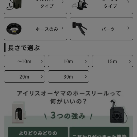
タイプ
タイプ
ホースのみ
パーツ
※ご確認ください
長さで選ぶ
カートに入れる
購入手続きへ
～10m
10m
15m
20m
30m