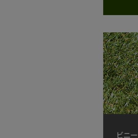
商品ペー
商品ペー
商品ペー
商品ペー
商品ペー