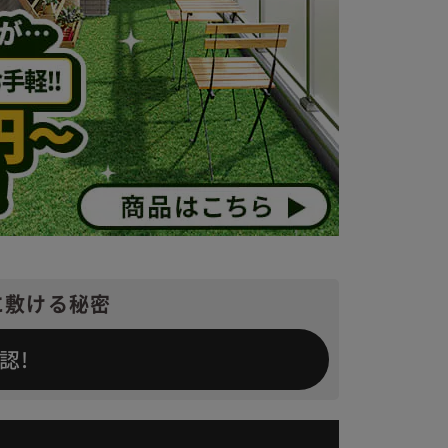
に敷ける秘密
認!