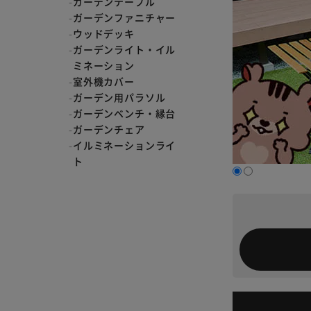
ガーデンテーブル
ガーデンファニチャー
ウッドデッキ
ガーデンライト・イル
ミネーション
室外機カバー
ガーデン用パラソル
ガーデンベンチ・縁台
ガーデンチェア
イルミネーションライ
ト