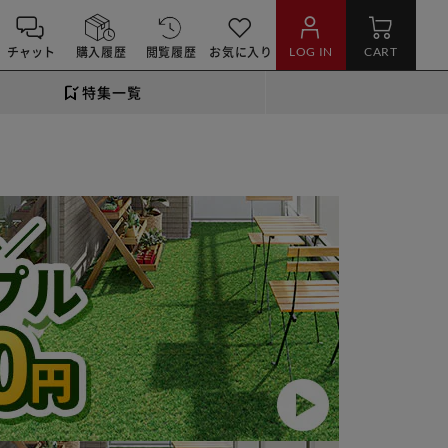
チャット
購入履歴
閲覧履歴
お気に入り
LOG IN
CART
特集一覧