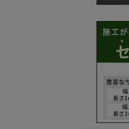
商品ペー
商品ペー
商品ペー
商品ペー
商品ペー