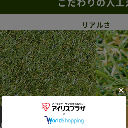
こだわりの人工
ジはこちら
商品ページはこちら
商品ペー
リアルさ
ジはこちら
商品ページはこちら
商品ペー
ジはこちら
商品ページはこちら
商品ペー
ジはこちら
商品ページはこちら
商品ペー
ジはこちら
商品ページはこちら
商品ペー
※ご確認ください