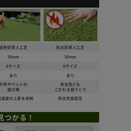
遮熱防草人工芝
防炎防草人工芝
30mm
30mm
6サイズ
6サイズ
あり
あり
子供やペットの
安全性にも
遊び場
こだわる庭づくり
面温度の上昇を抑制
防炎性能認定
見つかる！