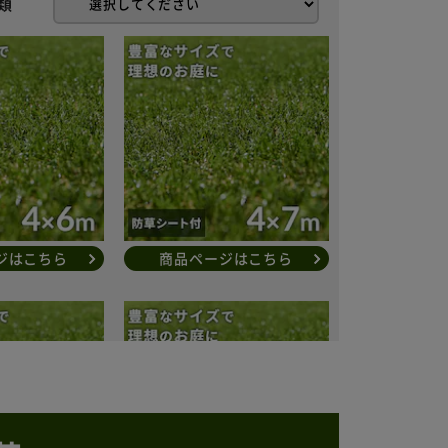
類
ジはこちら
商品ページはこちら