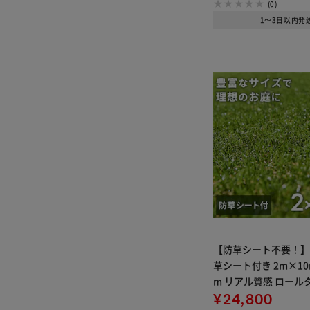
(0)
1～3日以内発
商品ペー
商品ペー
商品ペー
商品ペー
【防草シート不要！】
草シート付き 2m×10
商品ペー
m リアル質感 ロール
アNo1 防草シート一
¥24,800