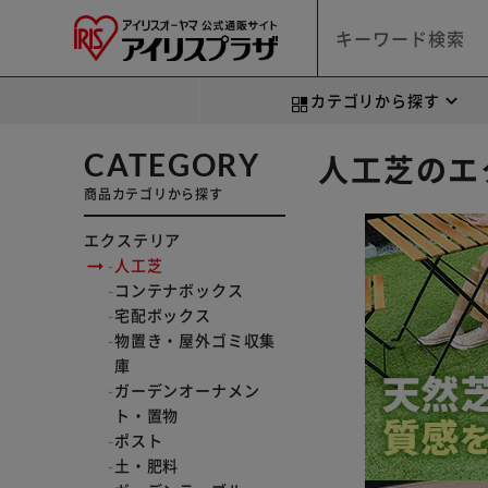
カテゴリから探す
CATEGORY
人工芝のエ
商品カテゴリから探す
エクステリア
人工芝
コンテナボックス
宅配ボックス
物置き・屋外ゴミ収集
庫
ガーデンオーナメン
ト・置物
ポスト
土・肥料