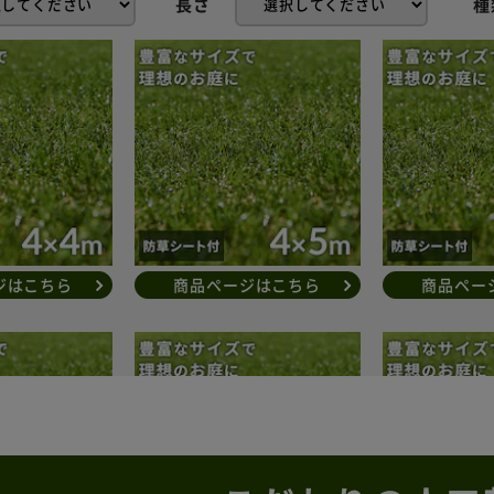
長さ
種
ジはこちら
商品ページはこちら
商品ペー