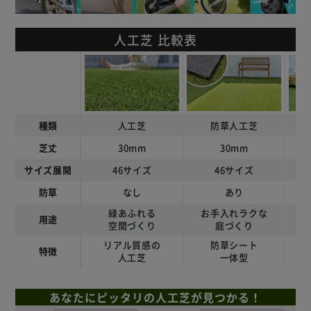
人工芝 比較表
種類
人工芝
防草人工芝
芝丈
30mm
30mm
サイズ展開
46サイズ
46サイズ
防草
なし
あり
緑あふれる
お手入れラクな
用途
空間づくり
庭づくり
リアル質感の
防草シート
特徴
人工芝
一体型
あなたにピッタリの人工芝が見つかる！