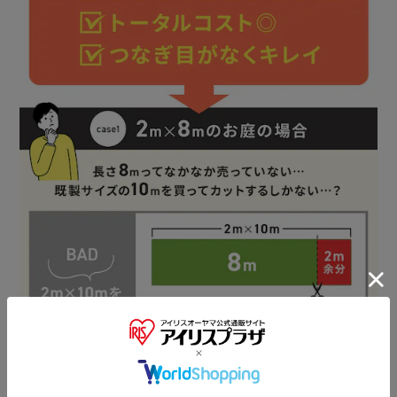
商品ページはこちら
商品ページはこちら
商品ページはこちら
商品ページはこちら
商品ページはこちら
商品ページはこちら
商品ページはこちら
商品ページはこちら
商品ページはこちら
商品ページはこちら
商品ページはこちら
商品ページはこちら
商品ページはこちら
商品ページはこちら