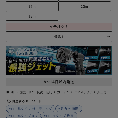
19m
20m
18m
イチオシ！
8～14日以内発送
HOME
園芸・DIY・防災・防犯
ガーデン
エクステリア
人工芝
関連するキーワード
#ロールタイプ ガーデニング
#防カビ 梅雨
#ロールタイプ DIY
#ロールタイプ 梅雨