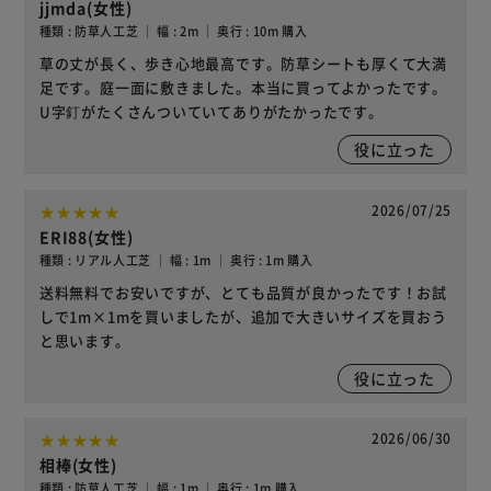
jjmda(女性)
種類 : 防草人工芝 ｜ 幅 : 2m ｜ 奥行 : 10m 購入
草の丈が長く、歩き心地最高です。防草シートも厚くて大満
足です。庭一面に敷きました。本当に買ってよかったです。
U字釘がたくさんついていてありがたかったです。
役に立った
2026/07/25
ERI88(女性)
種類 : リアル人工芝 ｜ 幅 : 1m ｜ 奥行 : 1m 購入
送料無料でお安いですが、とても品質が良かったです！お試
しで1m×1mを買いましたが、追加で大きいサイズを買おう
と思います。
役に立った
2026/06/30
相棒(女性)
種類 : 防草人工芝 ｜ 幅 : 1m ｜ 奥行 : 1m 購入