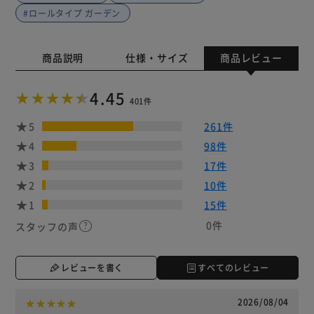
#ロールタイプ ガーデン
商品説明
仕様・サイズ
商品レビュー
4.45
401件
5
261件
4
98件
3
17件
2
10件
1
15件
0件
スタッフの声
レビューを書く
すべてのレビュー
2026/08/04