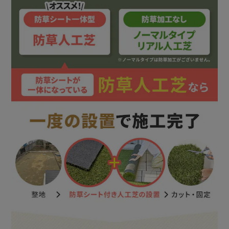
商品ページはこちら
商品ページはこちら
商品ページはこちら
商品ページはこちら
商品ページはこちら
商品ページはこちら
商品ページはこちら
商品ページはこちら
商品ページはこちら
商品ページはこちら
商品ページはこちら
商品ページはこちら
商品ページはこちら
商品ページはこちら
商品ページはこちら
商品ページはこちら