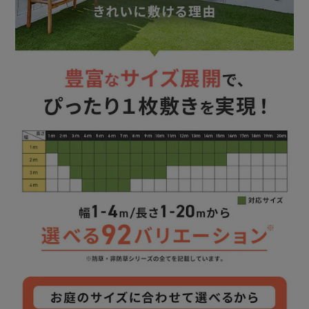
商品ページはこちら
商品ページはこちら
商品ページはこちら
商品ページはこちら
商品ページはこちら
商品ページはこちら
商品ページはこちら
商品ページはこちら
商品ページはこちら
商品ページはこちら
商品ページはこちら
商品ページはこちら
商品ページはこちら
商品ページはこちら