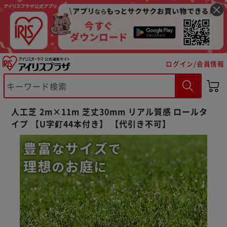
ログイン/会員情報
人工芝 2m×11m 芝丈30mm リアル質感 ロールタ
イプ 【U字釘44本付き】 【代引き不可】