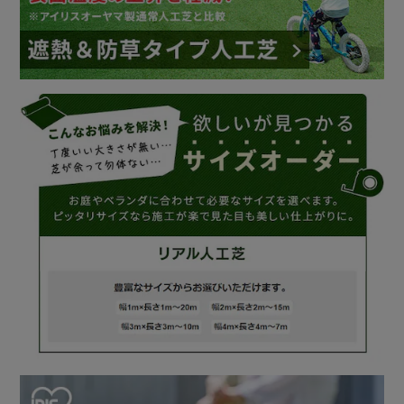
商品ページはこちら
商品ページはこちら
商品ページはこちら
商品ページはこちら
商品ページはこちら
商品ページはこちら
商品ページはこちら
商品ページはこちら
商品ページはこちら
商品ページはこちら
商品ページはこちら
商品ページはこちら