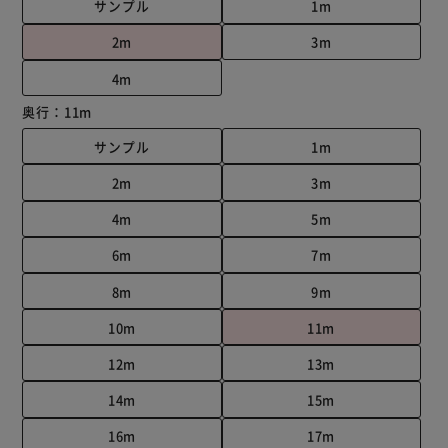
サンプル
1m
2m
3m
4m
奥行：
11m
サンプル
1m
2m
3m
4m
5m
6m
7m
8m
9m
10m
11m
12m
13m
14m
15m
16m
17m