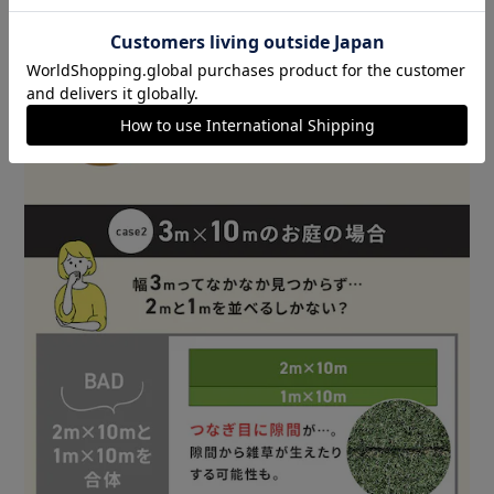
商品ページはこちら
商品ページはこちら
商品ページはこちら
商品ページはこちら