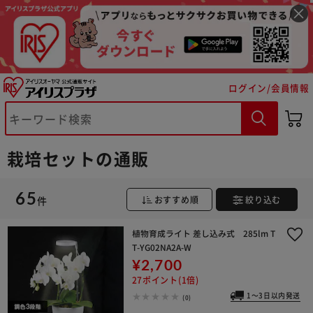
ログイン/会員情報
栽培セットの通販
65
件
おすすめ順
絞り込む
植物育成ライト 差し込み式 285lm T
T-YG02NA2A-W
¥2,700
27ポイント(1倍)
1～3日以内発送
(0)