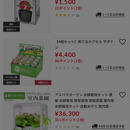
¥1,500
15ポイント(1倍)
1～3日以内発送
(1)
【4個セット】育てるカプセル サボテ
ン
¥4,400
44ポイント(1倍)
1～3日以内発送
(0)
アスパラガーデン 水耕栽培キット 通
販 水耕栽培 野菜栽培 家庭菜園 屋内用
水耕栽培キット 自動水やり 室内菜園
自動調整 アプリ管理 野菜育成 植物育
¥36,300
成 コンパクト設計 スタイッリシュ ミ
363ポイント(1倍)
ニチュアガ
08月10日発送予定
(0)