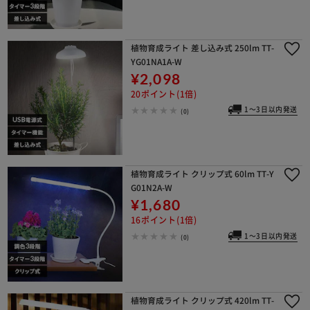
植物育成ライト 差し込み式 250lm TT-
YG01NA1A-W
¥2,098
20ポイント(1倍)
1～3日以内発送
(0)
※ご確認ください
カートに入れる
購入手続きへ
植物育成ライト クリップ式 60lm TT-Y
G01N2A-W
¥1,680
16ポイント(1倍)
1～3日以内発送
(0)
植物育成ライト クリップ式 420lm TT-