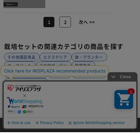
1
2
次へ >>
栽培セットの関連カテゴリの商品を探す
その他園芸用品
エクステリア
鉢・プランター
ホースリール
その他ガーデン
除雪用品
ホースリールパーツ
園芸機械
防草・除草用品
プール・屋外サウナ
HOME
園芸・DIY・防災・防犯
ガーデン
栽培セット
HOME
探す
ログイン
お気に入り
お知らせ