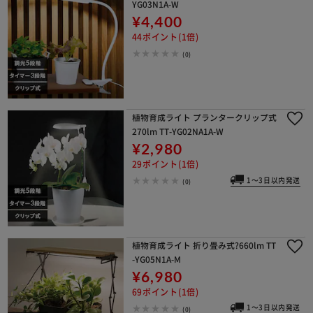
YG03N1A-W
¥4,400
44ポイント(1倍)
(0)
植物育成ライト プランタークリップ式
270lm TT-YG02NA1A-W
¥2,980
29ポイント(1倍)
1～3日以内発送
(0)
植物育成ライト 折り畳み式?660lm TT
-YG05N1A-M
¥6,980
69ポイント(1倍)
1～3日以内発送
(0)