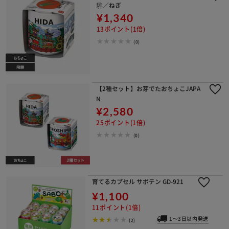
騨／ねぎ
¥1,340
13ポイント(1倍)
(0)
【2種セット】お芽でたおちょこJAPA
N
¥2,580
25ポイント(1倍)
(0)
育てるカプセル サボテン GD-921
¥1,100
11ポイント(1倍)
1～3日以内発送
(2)