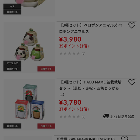
【3種セット】ペロポンアニマルズ ペ
ロポンアニマルズ
¥3,980
39ポイント(1倍)
(0)
【3種セット】HACO MAME 盆栽栽培
セット（黒松・赤松・五色とうがら
し）
¥3,780
37ポイント(1倍)
1～3日以内発送
(0)
瓦盆景 KAWARA-BONKEI GD-1010