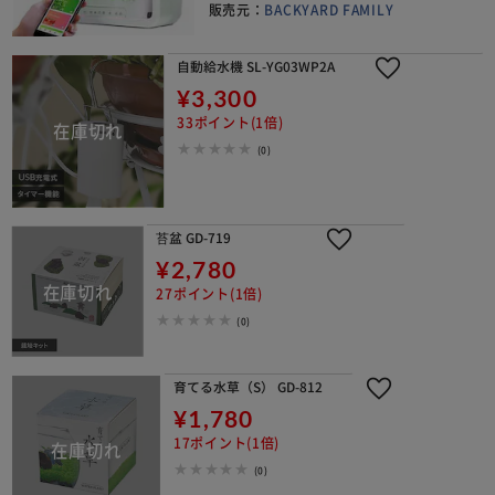
販売元：
BACKYARD FAMILY
自動給水機 SL-YG03WP2A
¥3,300
33ポイント(1倍)
(0)
苔盆 GD-719
¥2,780
27ポイント(1倍)
(0)
育てる水草（S） GD-812
¥1,780
17ポイント(1倍)
(0)