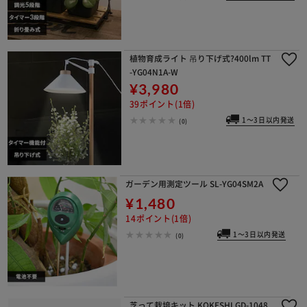
植物育成ライト 吊り下げ式?400lm TT
-YG04N1A-W
¥3,980
39ポイント(1倍)
1～3日以内発送
(0)
ガーデン用測定ツール SL-YG04SM2A
¥1,480
14ポイント(1倍)
1～3日以内発送
(0)
芝って栽培キット KOKESHI GD-1048