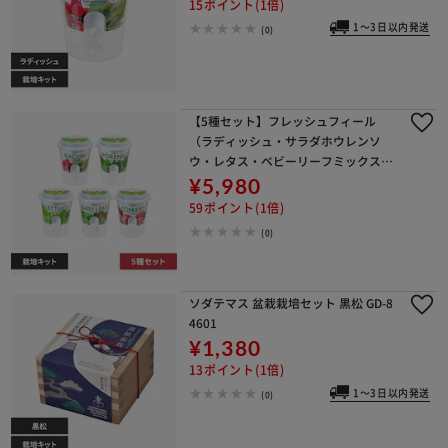
15ポイント(1倍)
1～3日以内発送
(0)
【5種セット】フレッシュフィール
（ラディッシュ・サラダホウレンソ
ウ・レタス・ベビーリーフミックス・
ミニトマト）
¥5,980
59ポイント(1倍)
(0)
ソダテマス 盆栽栽培セット 黒松 GD-8
4601
¥1,380
13ポイント(1倍)
1～3日以内発送
(0)