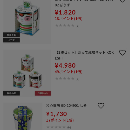
02 ぼうず
¥1,820
18ポイント(1倍)
(0)
【3種セット】芝って栽培キット KOK
ESHI
¥4,980
49ポイント(1倍)
(0)
和心薬味 GD-104901 しそ
¥1,730
17ポイント(1倍)
(0)