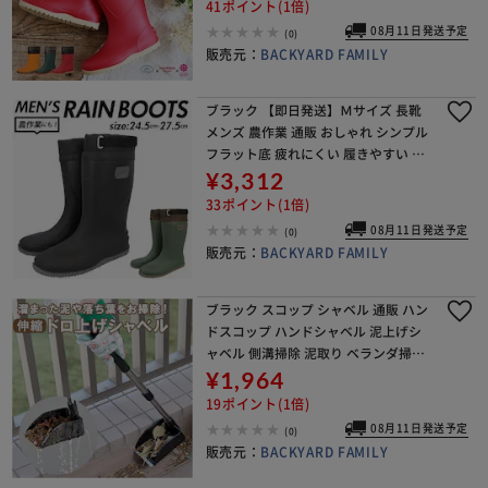
41ポイント(1倍)
ィ
08月11日発送予定
(0)
販売元：
BACKYARD FAMILY
ブラック 【即日発送】Ｍサイズ 長靴
メンズ 農作業 通販 おしゃれ シンプル
フラット底 疲れにくい 履きやすい レ
インブーツ M 25 L 26 LL 27 農業 ガー
¥3,312
デニング ブーツ ガーデンシ
33ポイント(1倍)
08月11日発送予定
(0)
販売元：
BACKYARD FAMILY
ブラック スコップ シャベル 通販 ハン
ドスコップ ハンドシャベル 泥上げシ
ャベル 側溝掃除 泥取り ベランダ掃除
ベランダの溝 伸縮式ポール 溝掃除 水
¥1,964
抜き穴付き 使いやすい 持ちやすい お
19ポイント(1倍)
しゃれ
08月11日発送予定
(0)
販売元：
BACKYARD FAMILY