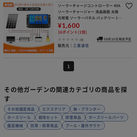
ソーラーチャージコントローラー 40A
ソーラーチャージャー 液晶画面 太陽
光発電 ソーラーパネル バッテリー 12
V 24V 兼用 リチウム 鉛蓄 電池 USB5V
¥1,600
出力ポート
16ポイント(1倍)
08月10日発送予定
(0)
販売元：
三重通信
1
その他ガーデンの関連カテゴリの商品を探
す
その他園芸用品
エクステリア
鉢・プランター
ホースリール
栽培セット
除雪用品
ホースリールパーツ
園芸機械
防草・除草用品
プール・屋外サウナ