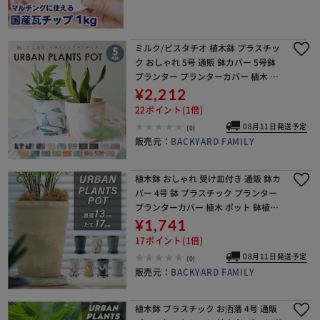
ミルク/ピスタチオ 植木鉢 プラスチッ
ク おしゃれ 5号 通販 鉢カバー 5号鉢
プランター プランターカバー 植木 ポ
ット 鉢植え アーバンプランツポット
¥2,212
軽量 軽い 観葉植物 鉢 受け皿付き 底穴
22ポイント(1倍)
08月11日発送予定
(0)
販売元：
BACKYARD FAMILY
植木鉢 おしゃれ 受け皿付き 通販 鉢カ
バー 4号 鉢 プラスチック プランター
プランターカバー 植木 ポット 鉢植え
アーバンプランツポット 軽量 軽い 観
¥1,741
葉植物 底穴あり 花 植物 園芸 インテ
17ポイント(1倍)
08月11日発送予定
(0)
販売元：
BACKYARD FAMILY
植木鉢 プラスチック お洒落 4号 通販