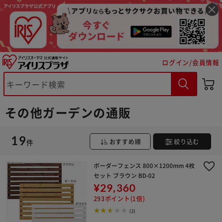
ログイン/会員情報
その他ガーデンの通販
※ご確認ください
19
件
おすすめ順
絞り込む
カートに入れる
購入手続きへ
ボーダーフェンス 800×1200mm 4枚
セット ブラウン BD-02
¥29,360
293ポイント(1倍)
(2)