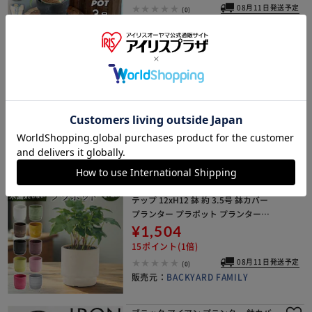
08月11日発送予定
(0)
販売元：
BACKYARD FAMILY
植木鉢 プラスチック 丸型 通販 SK ス
テップ 15.5xH15 鉢 約 5号 鉢カバー
プランター プラポット プランターカ
バー 植木 ポット 鉢植え おしゃれ 軽量
¥1,779
軽い 観葉植物 フラワーアレ
17ポイント(1倍)
08月11日発送予定
(0)
販売元：
BACKYARD FAMILY
植木鉢 プラスチック 丸型 通販 SK ス
テップ 12xH12 鉢 約 3.5号 鉢カバー
プランター プラポット プランターカ
バー 植木 ポット 鉢植え おしゃれ 軽量
¥1,504
軽い 観葉植物 フラワーアレ
15ポイント(1倍)
08月11日発送予定
(0)
販売元：
BACKYARD FAMILY