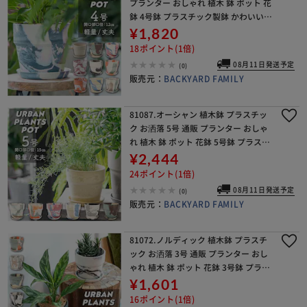
プランター おしゃれ 植木 鉢 ポット 花
鉢 4号鉢 プラスチック製鉢 かわいい
可愛い 軽量 軽い 直径 13.5cm アーバ
¥1,820
ンプランツポット ４号 マーブ
18ポイント(1倍)
08月11日発送予定
(0)
販売元：
BACKYARD FAMILY
81087.オーシャン 植木鉢 プラスチッ
ク お洒落 5号 通販 プランター おしゃ
れ 植木 鉢 ポット 花鉢 5号鉢 プラスチ
ック製鉢 かわいい 可愛い 軽量 軽い 直
¥2,444
径 16.5cm アーバンプラ
24ポイント(1倍)
08月11日発送予定
(0)
販売元：
BACKYARD FAMILY
81072.ノルディック 植木鉢 プラスチ
ック お洒落 3号 通販 プランター おし
ゃれ 植木 鉢 ポット 花鉢 3号鉢 プラス
チック製鉢 かわいい 可愛い 軽量 軽い
¥1,601
直径 10cm アーバンプラン
16ポイント(1倍)