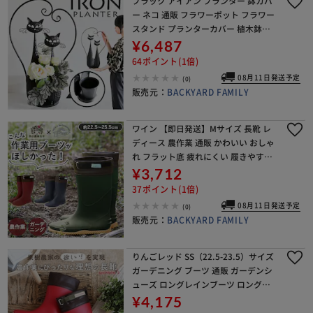
ブラック アイアン プランター 鉢カバ
ー ネコ 通販 フラワーポット フラワー
スタンド プランターカバー 植木鉢カ
バー ３号ポット お花 花 ガーデニング
¥6,487
観葉植物 室内 植物 ２匹のネコ 猫 ねこ
64ポイント(1倍)
08月11日発送予定
(0)
販売元：
BACKYARD FAMILY
ワイン 【即日発送】Mサイズ 長靴 レ
ディース 農作業 通販 かわいい おしゃ
れ フラット底 疲れにくい 履きやすい
レインブーツ SS 23 S 24 M 25 農業 ガ
¥3,712
ーデニング ブーツ ガーデン
37ポイント(1倍)
08月11日発送予定
(0)
販売元：
BACKYARD FAMILY
りんごレッド SS（22.5-23.5）サイズ
ガーデニング ブーツ 通販 ガーデンシ
ューズ ロングレインブーツ ロング丈
長靴 ガーデニングシューズ ガーデニ
¥4,175
ングブーツ レインシューズ 雨靴 レデ