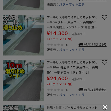
販売元：
パターマット工房
プールと大浴場の滑り止めマット 90c
m×6m グレー 原反ロール 高規格6m
m厚 転倒防止 ノンスリップ 浴室 温泉
すべりどめマット ゴムマット バスマ
¥14,300
+ 送料¥900
ット【代引き不可】
143ポイント(1倍)
08月11日発送予定
(0)
販売元：
パターマット工房
プールと大浴場の滑り止めマット 90c
m×10m [特別サイズ]原反ロール 高規
格6mm厚 安全用【代引き不可】
¥24,600
+ 送料¥900
246ポイント(1倍)
08月11日発送予定
(0)
販売元：
パターマット工房
浴場・浴室・プールの滑り止めマット