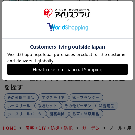
90cm×5m グレー 高規格6mm厚 安全
用 転倒防止 ノンスリップ 温泉 シート
PVC ゴムマット ラバー バスマット
¥12,300
+ 送料¥900
【代引き不可】
123ポイント(1倍)
08月11日発送予定
(0)
販売元：
パターマット工房
1
プール・屋外サウナの関連カテゴリの商品
を探す
その他園芸用品
エクステリア
鉢・プランター
ホースリール
栽培セット
その他ガーデン
除雪用品
ホースリールパーツ
園芸機械
防草・除草用品
HOME
園芸・DIY・防災・防犯
ガーデン
プール・屋