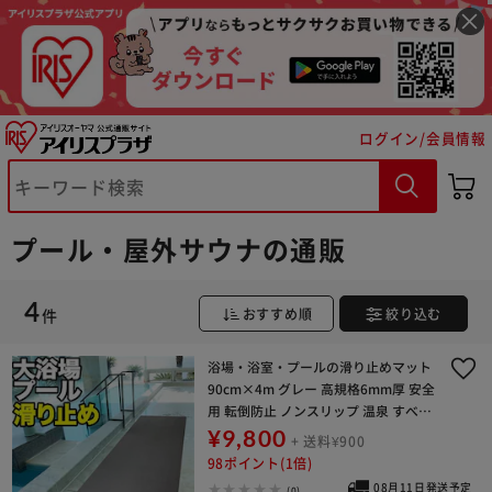
ログイン/会員情報
※ご確認ください
カートに入れる
購入手続きへ
プール・屋外サウナの通販
4
件
おすすめ順
絞り込む
浴場・浴室・プールの滑り止めマット
90cm×4m グレー 高規格6mm厚 安全
用 転倒防止 ノンスリップ 温泉 すべり
どめマット シート PVC ゴムマット ラ
¥9,800
+ 送料¥900
バー【代引き不可】
98ポイント(1倍)
08月11日発送予定
(0)