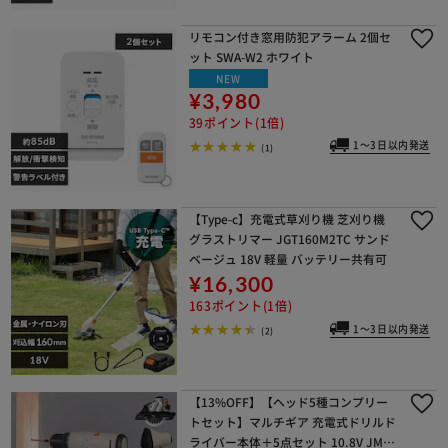
リモコン付き窓用防犯アラーム 2個セ
ット SWA-W2 ホワイト
NEW
¥3,980
39ポイント(1倍)
1～3日以内発送
(1)
【Type-c】充電式草刈り機 芝刈り機
グラストリマー JGT160M2TC サンド
ベージュ 18V 軽量 バッテリー共有可
¥16,300
163ポイント(1倍)
1～3日以内発送
(2)
【13%OFF】【ヘッド5種コンプリー
トセット】マルチギア 充電式ドリルド
ライバー本体＋5点セット 10.8V JM10