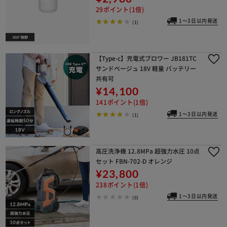
29ポイント(1倍)
1～3日以内発送
(1)
【Type-c】充電式ブロワー JB181TC
サンドベージュ 18V 軽量 バッテリー
共有可
¥14,100
141ポイント(1倍)
1～3日以内発送
(1)
高圧洗浄機 12.8MPa 超強力水圧 10点
セット FBN-702-D オレンジ
¥23,800
238ポイント(1倍)
1～3日以内発送
(0)