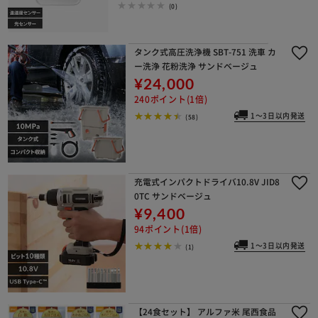
(0)
タンク式高圧洗浄機 SBT-751 洗車 カ
ー洗浄 花粉洗浄 サンドベージュ
¥24,000
240ポイント(1倍)
1～3日以内発送
(58)
充電式インパクトドライバ10.8V JID8
0TC サンドベージュ
¥9,400
94ポイント(1倍)
1～3日以内発送
(1)
【24食セット】 アルファ米 尾西食品