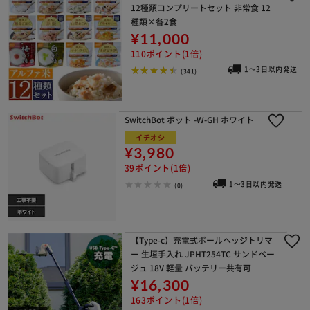
12種類コンプリートセット 非常食 12
種類×各2食
¥11,000
110ポイント(1倍)
1～3日以内発送
(341)
SwitchBot ボット -W-GH ホワイト
イチオシ
¥3,980
39ポイント(1倍)
1～3日以内発送
(0)
【Type-c】充電式ポールヘッジトリマ
ー 生垣手入れ JPHT254TC サンドベー
ジュ 18V 軽量 バッテリー共有可
¥16,300
163ポイント(1倍)