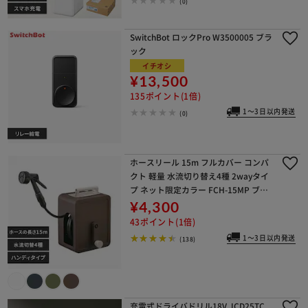
(0)
SwitchBot ロックPro W3500005 ブラ
ック
イチオシ
¥13,500
135ポイント(1倍)
1～3日以内発送
(0)
ホースリール 15m フルカバー コンパ
クト 軽量 水流切り替え4種 2wayタイ
プ ネット限定カラー FCH-15MP ブラ
ウン【2年保証付き】
¥4,300
43ポイント(1倍)
1～3日以内発送
(138)
充電式ドライバドリル18V JCD25TC