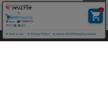
特定商取引法に基づく通信販売業者の表示
セキュリティ・プライバシーポリシー
HOME
探す
ログイン
お気に入り
お知らせ
お問い合わせ
ご利用方法
ご利用規約
コーポレートサイト
Copyright © 2001 IRISPLAZA. ALL Rights Reserved.