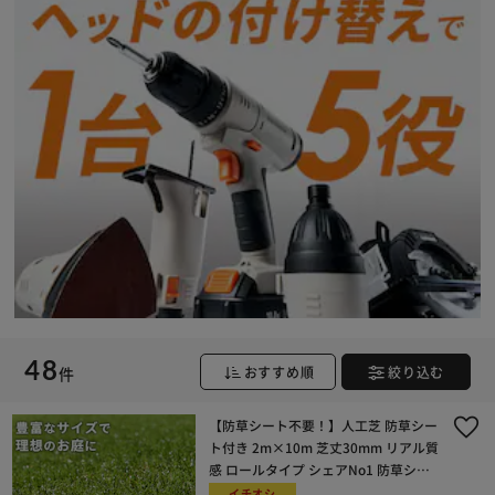
48
件
おすすめ順
絞り込む
【防草シート不要！】人工芝 防草シー
ト付き 2m×10m 芝丈30mm リアル質
感 ロールタイプ シェアNo1 防草シー
ト一体型 【U字釘48本付き】
イチオシ