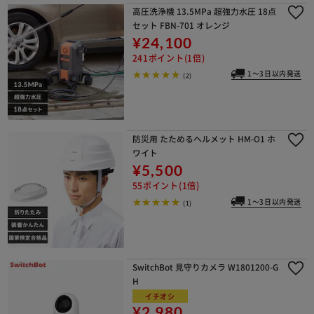
高圧洗浄機 13.5MPa 超強力水圧 18点
セット FBN-701 オレンジ
¥24,100
241ポイント(1倍)
1～3日以内発送
(2)
防災用 たためるヘルメット HM-O1 ホ
ワイト
¥5,500
55ポイント(1倍)
1～3日以内発送
(1)
SwitchBot 見守りカメラ W1801200-G
H
イチオシ
¥2,980