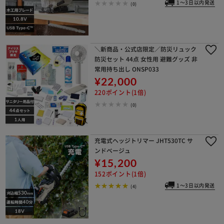
1～3日以内発送
(0)
＼新商品・公式店限定／防災リュック
防災セット 44点 女性用 避難グッズ 非
常用持ち出し ONSP033
¥22,000
220ポイント(1倍)
(0)
充電式ヘッジトリマー JHT530TC サ
ンドベージュ
¥15,200
152ポイント(1倍)
1～3日以内発送
(4)