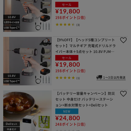
DRS
セール
¥19,800
198ポイント(1倍)
(3)
【9%OFF】【ヘッド5種コンプリート
セット】マルチギア 充電式ドリルドラ
イバー本体＋5点セット 10.8V PJM10
DRS
セール
¥19,800
198ポイント(1倍)
1～3日以内発送
(1)
【バッテリー容量キャンペーン】防災
セット 中身だけ バッテリーステーシ
ョン+断水対策セット+Deliセット
NEW
¥24,800
248ポイント(1倍)