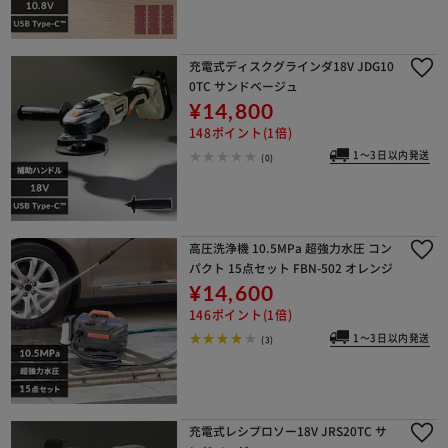
充電式ディスクグラインダ18V JDG10
0TC サンドベージュ
¥14,800
148ポイント(1倍)
1～3日以内発送
(0)
高圧洗浄機 10.5MPa 超強力水圧 コン
パクト 15点セット FBN-502 オレンジ
¥14,600
146ポイント(1倍)
1～3日以内発送
(3)
充電式レシプロソー18V JRS20TC サ