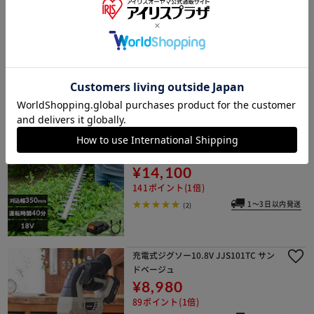
4900010
¥7,700
77ポイント(1倍)
1～3日以内発送
(0)
【Type-c】充電式ヘッジトリマー 生垣
手入れ JHT350TC サンドベージュ 18
V 軽量 バッテリー共有可
¥14,100
141ポイント(1倍)
1～3日以内発送
(2)
充電式ジグソー10.8V JJS101TC サン
ドベージュ
¥8,980
89ポイント(1倍)