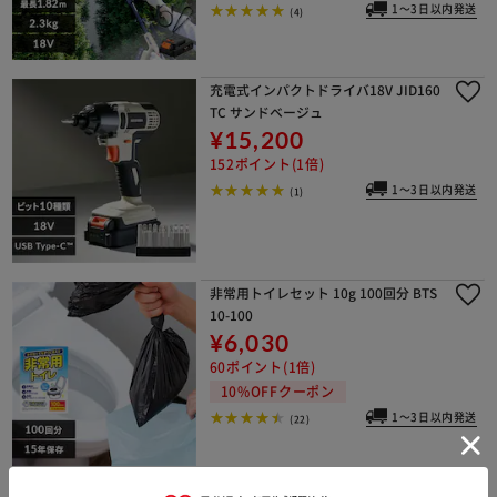
1～3日以内発送
(4)
充電式インパクトドライバ18V JID160
TC サンドベージュ
¥15,200
152ポイント(1倍)
1～3日以内発送
(1)
非常用トイレセット 10g 100回分 BTS
10-100
¥6,030
60ポイント(1倍)
10%OFFクーポン
1～3日以内発送
(22)
SwitchBot CO2センサー(温湿度計) W