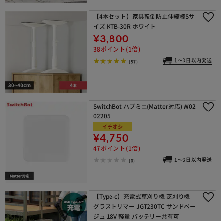
【4本セット】家具転倒防止伸縮棒Sサ
イズ KTB-30R ホワイト
¥3,800
38ポイント(1倍)
1～3日以内発送
(57)
SwitchBot ハブミニ(Matter対応) W02
02205
イチオシ
¥4,750
47ポイント(1倍)
1～3日以内発送
(0)
【Type-c】充電式草刈り機 芝刈り機
グラストリマー JGT230TC サンドベー
ジュ 18V 軽量 バッテリー共有可