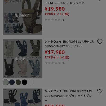
ア CREGBCPEAPBLK ブラック
¥19,980
199ポイント(1倍)
(0)
ダットウェイ EBC ADAPT SoftFlex CR
EGBCASFMGRY パールグレー
¥17,980
179ポイント(1倍)
(0)
ダッドウェイ EBC OMNI Breeze CRE
GBCZ360PGRAPH グラファイトグレ
ー