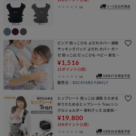
1～3日以内発送
(0)
ピンク 抱っこひも よだれカバー 通販
サッキングパッド よだれ カバー ガー
ゼ 抱っこ紐 だっこひも ベビー 新生児
綿100% コットン 日本製 ゾウ 象 ぞう
¥1,516
リバーシブル ふんわり 柔らかい
15ポイント(1倍)
08月07日発送予定
(0)
販売元：
BACKYARD FAMILY
ヒップシート 抱っこ紐 通販 たためる
折りたためるヒップシート Tran シン
グルショルダー 便利グッズ 出産祝い
ベビー用品 ベビーグッズ 赤ちゃん用
¥19,800
品 ウエストキャリーバッグ パパグッ
198ポイント(1倍)
ズ 出産準
08月06日発送予定
(0)