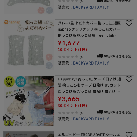
08月07日発送予定
(0)
販売元：
BACKYARD FAMILY
グレー/星 よだれカバー 抱っこ紐 通販
napnap ナップナップ 抱っこ紐カバー
抱っこひも 抱っこ紐用 free fit bib よ
だれパッド カバー 男の子 女の子 かわ
¥1,677
いい ベビー用品 ベビ
16ポイント(1倍)
08月06日発送予定
(0)
販売元：
BACKYARD FAMILY
HappyDays 抱っこ紐 ケープ 日よけ 通
販 抱っこひもケープ 日除け UVカット
だっこひも だっこ紐 虫除け 虫よけ 接
触冷感 ひんやり 冷房対策 フード付き
¥3,665
お出かけ おでかけ SKATE
36ポイント(1倍)
08月06日発送予定
(0)
販売元：
BACKYARD FAMILY
エルゴベビー EBC3P ADAPT クールエ