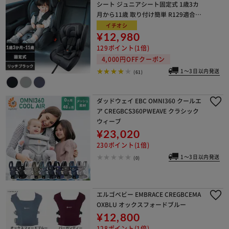
シート ジュニアシート固定式 1歳3カ
月から11歳 取り付け簡単 R129適合モ
デル 1090311088 リッチブラック
イチオシ
¥12,980
129ポイント(1倍)
4,000円OFFクーポン
1～3日以内発送
(61)
ダッドウェイ EBC OMNI360 クールエ
ア CREGBCS360PWEAVE クラシック
ウィーブ
¥23,020
230ポイント(1倍)
1～3日以内発送
(0)
エルゴベビー EMBRACE CREGBCEMA
OXBLU オックスフォードブルー
¥12,800
128ポイント(1倍)