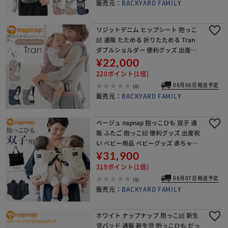
販売元：
BACKYARD FAMILY
リジットデニム ヒップシート 抱っこ
紐 通販 たためる 折りたためる Tran
ダブルショルダー 便利グッズ 出産祝
い ベビー用品 ベビーグッズ 赤ちゃん
¥22,000
用品 ウエストキャリーバッグ パパグ
220ポイント(1倍)
ッズ 出産
08月06日発送予定
(0)
販売元：
BACKYARD FAMILY
ベージュ napnap 抱っこひも 双子 通
販 ふたご 抱っこ紐 便利グッズ 出産祝
い ベビー用品 ベビーグッズ 赤ちゃん
用品 だっこひも おんぶ おんぶ紐 イク
¥31,900
メン パパグッズ メッシュ フード 孫
319ポイント(1倍)
08月07日発送予定
(0)
販売元：
BACKYARD FAMILY
ホワイト ナップナップ 抱っこ紐 新生
児パッド 通販 新生児 抱っこひも だっ