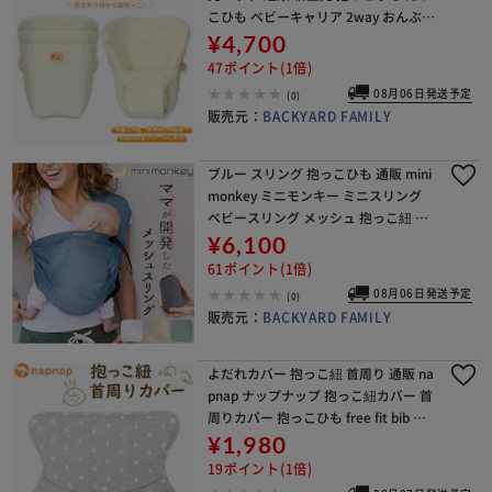
こひも ベビーキャリア 2way おんぶ紐
パット ヘッドサポート ベビーキャリ
¥4,700
ー セーフティーグッズ 安全 グッズ パ
47ポイント(1倍)
ッ
08月06日発送予定
(0)
販売元：
BACKYARD FAMILY
ブルー スリング 抱っこひも 通販 mini
monkey ミニモンキー ミニスリング
ベビースリング メッシュ 抱っこ紐 縦
抱き 腰抱き シンプル 無地 赤ちゃん コ
¥6,100
ンパクト 外出 移動用品 寝かしつ
61ポイント(1倍)
08月06日発送予定
(0)
販売元：
BACKYARD FAMILY
よだれカバー 抱っこ紐 首周り 通販 na
pnap ナップナップ 抱っこ紐カバー 首
周りカバー 抱っこひも free fit bib 抱
っこ紐用 カバー 男の子 女の子 かわい
¥1,980
い ベビー用品 ベビーグ
19ポイント(1倍)