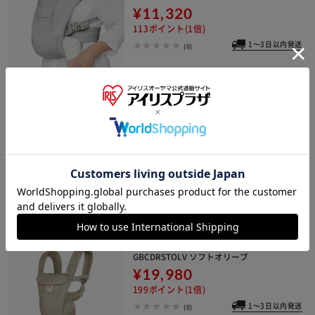
¥11,320
113ポイント(1倍)
1～3日以内発送
(0)
ダッドウェイ EBC OMNI Breeze/ CRE
GBCZ360PBKBGCB ブラック＆ベージ
ュカラーブロック
¥29,800
298ポイント(1倍)
(0)
ダッドウェイ EBC OMNI Dream/ CRE
GBCDRSTOLV ソフトオリーブ
¥19,980
199ポイント(1倍)
1～3日以内発送
(0)