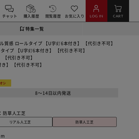
チャット
購入履歴
閲覧履歴
お気に入り
LOG IN
CART
特集一覧
リアル質感 ロールタイプ 【U字釘6本付き】 【代引き不可】
ールタイプ 【U字釘6本付き】 【代引き不可】
】 【代引き不可】
本付き】 【代引き不可】
オシ
8～14日以内発送
：
防草人工芝
リアル人工芝
防草人工芝
1m