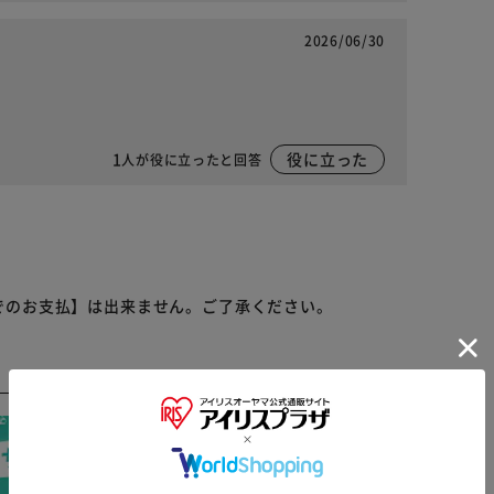
2026/06/30
1
役に立った
人が役に立ったと回答
でのお支払】は出来ません。ご了承ください。
※ご確認ください