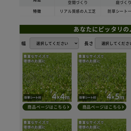
空間づくり
庭づく
特徴
リアル質感の人工芝
防草シート
あなたにピッタリの
幅
長さ
商品ページはこちら
商品ページはこちら