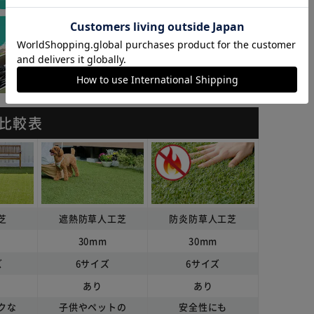
カートに入れる
購入手続きへ
 比較表
芝
遮熱防草人工芝
防炎防草人工芝
30mm
30mm
ズ
6サイズ
6サイズ
あり
あり
クな
子供やペットの
安全性にも