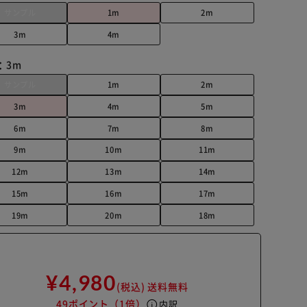
サンプル
1m
2m
3m
4m
：
3m
サンプル
1m
2m
3m
4m
5m
6m
7m
8m
9m
10m
11m
12m
13m
14m
15m
16m
17m
19m
20m
18m
¥4,980
(税込)
送料無料
49ポイント
（1倍）
info
内訳