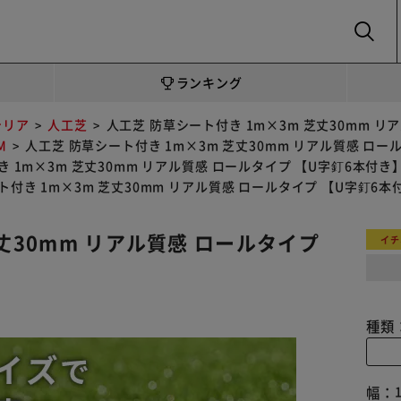
SEARCH
ランキング
テリア
人工芝
人工芝 防草シート付き 1m×3m 芝丈30mm 
M
人工芝 防草シート付き 1m×3m 芝丈30mm リアル質感 ロ
 1m×3m 芝丈30mm リアル質感 ロールタイプ 【U字釘6本付き
ト付き 1m×3m 芝丈30mm リアル質感 ロールタイプ 【U字釘6
丈30mm リアル質感 ロールタイプ
イチ
種類
幅：