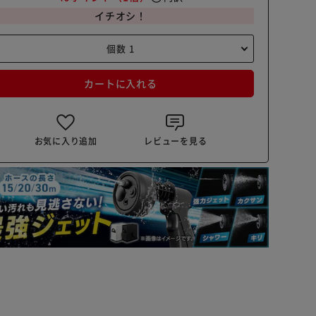
イチオシ！
カートに入れる
お気に入り追加
レビューを見る