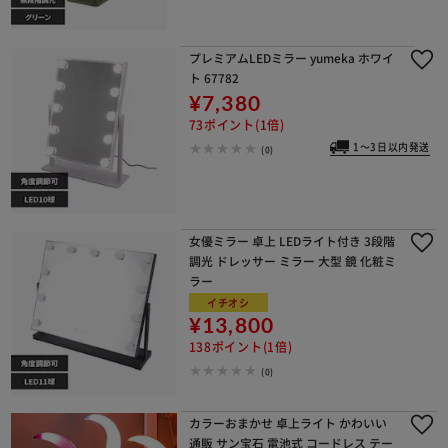
プレミアムLEDミラー yumeka ホワイ
ト 67782
¥7,380
73ポイント(1倍)
1～3日以内発送
(0)
女優ミラー 卓上 LEDライト付き 3段階
調光 ドレッサー ミラー 大型 鏡 化粧ミ
ラー
イチオシ
¥13,800
138ポイント(1倍)
(0)
カラーおまかせ 卓上ライト かわいい
通販 サン宝石 電池式 コードレス テー