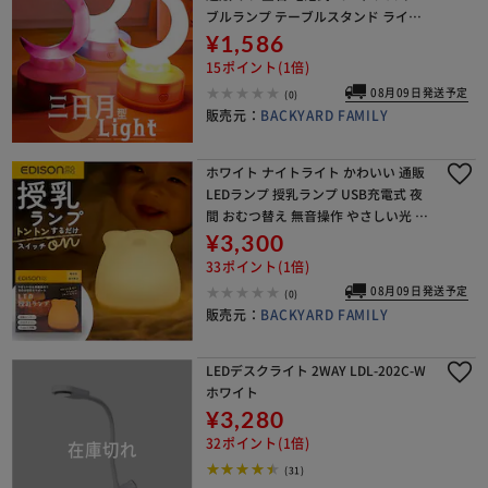
ブルランプ テーブルスタンド ライト
照明 電気 インテリアライト サンホ K
¥1,586
O-6105 子供 キッズ 子ども こども
15ポイント(1倍)
08月09日発送予定
(0)
販売元：
BACKYARD FAMILY
ホワイト ナイトライト かわいい 通販
LEDランプ 授乳ランプ USB充電式 夜
間 おむつ替え 無音操作 やさしい光 30
分タイマー シリコン素材 軽量 軽い コ
¥3,300
ンパクト シンプル 明るさ調節 可愛
33ポイント(1倍)
08月09日発送予定
(0)
販売元：
BACKYARD FAMILY
LEDデスクライト 2WAY LDL-202C-W
ホワイト
¥3,280
32ポイント(1倍)
(31)