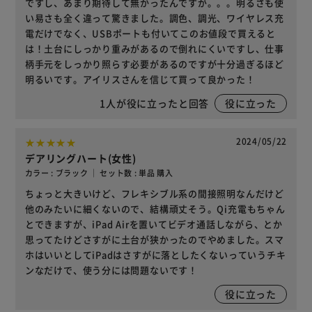
ですし、あまり期待して無かったんですが。。。明るさも使
い易さも全く違って驚きました。調色、調光、ワイヤレス充
電だけでなく、USBポートも付いてこのお値段で買えると
は！土台にしっかり重みがあるので倒れにくいですし、仕事
柄手元をしっかり照らす必要があるのですが十分過ぎるほど
明るいです。アイリスさんを信じて買って良かった！
1
人が役に立ったと回答
役に立った
2024/05/22
デアリングハート(女性)
カラー : ブラック ｜ セット数 : 単品 購入
ちょっと大きいけど、フレキシブル系の間接照明なんだけど
他のみたいに細くないので、結構頑丈そう。Qi充電もちゃん
とできますが、iPad Airを置いてビデオ通話しながら、とか
思ってたけどさすがに土台が狭かったのでやめました。スマ
ホはいいとしてiPadはさすがに落としたくないっていうチキ
ンなだけで、使う分には問題ないです！
役に立った