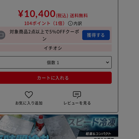
¥10,400
(税込)
送料無料
104ポイント
（1倍）
info
内訳
対象商品2点以上で5%OFFクーポ
獲得する
ン
イチオシ
カートに入れる
お気に入り追加
レビューを見る