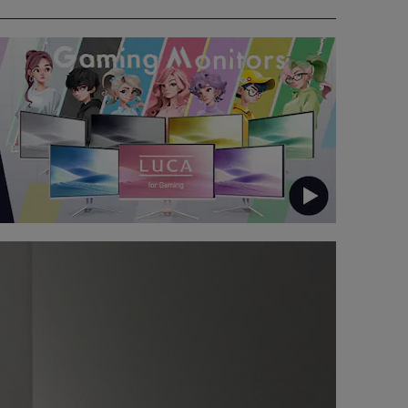
が持続！
持できる。
き