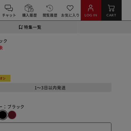
チャット
購入履歴
閲覧履歴
お気に入り
LOG IN
CART
特集一覧
ラック
象
オシ
1～3日以内発送
ー：
ブラック