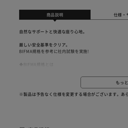
商品説明
仕様・
自然なサポートと快適な座り心地。
厳しい安全基準をクリア。
BIFMA規格を参考に社内試験を実施!
◆BIFMA規格とは
ANSI(米国国家規格協定)が認定した、アメリカにおけ
BIFMA規格は、体格の良いアメリカ人に対応した基準
もっ
・背もたれ耐久性：12万回力を加える
・座面耐久性：おもりを10万回上から落とす
※製品は予告なく仕様を変更する場合がございます。あ
・キャスター耐久性：おもりを載せて規定幅を10万回往
・脚べース強度：脚部に1136kgの荷重を2回かける
時間を忘れる座り心地。