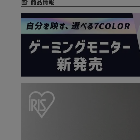
商品情報
◆蒸れにくい全面メッシュ素材
通気性に優れたメッシュ素材を全面に使用。
座面や背もたれがムレにくく、長時間の作業でも快適さ
◆理想の姿勢に近づけるS字背もたれ
S字の曲線が体にフィットし、優しく包み込む。
ホールド感のある座り心地で疲れにくい。
◆ボリューム座面
クッションにはしっかりとした厚みのウレタンを使用。
程よく沈み込み、長時間の作業でも快適な座り心地が維
・座面厚み：6.5cm
・座面サイズ(幅×奧行):43×43cm
◆身長やシーンに合わせて高さ調節可能
44cm～56cmで高さ調節可能。
昇降レバーで、簡単に調整できます。
◆座ったままの移動もらくらく360°回転＆キャスター付
・360°回転