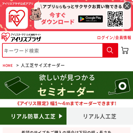
ログイン/会員情報
※ご確認ください
人工芝サイズオーダー
カートに入れる
購入手続きへ
HOME
リアル防草人工芝
リアル人工芝
希望のサイズをご購入の場合は下記の幅・長さを