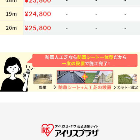
¥24,800
19m
¥24,800
-
-
-
カートに追加
20m
¥25,800
-
-
-
サイズ:3m×5m
【U字釘 40本付】
商品詳細 ≫
¥24,800
カートに追加
サイズ:3m×6m
【U字釘 36本付】
商品詳細 ≫