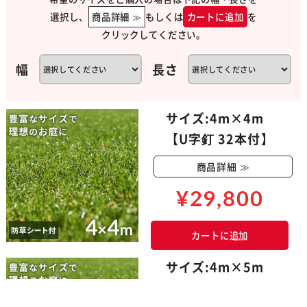
選択し、
商品詳細 ≫
もしくは
カートに追加
を
クリックしてください。
幅
長さ
サイズ:4m×4m
【U字釘 32本付】
商品詳細 ≫
¥29,800
カートに追加
サイズ:4m×5m
【U字釘 40本付】