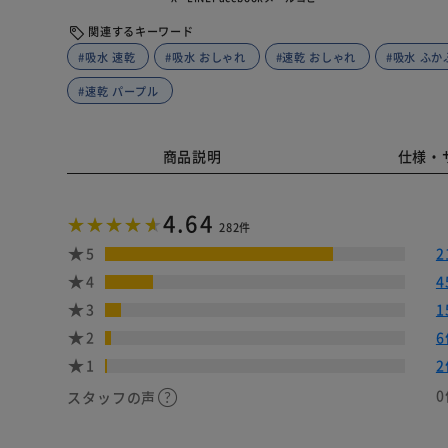
関連するキーワード
#吸水 速乾
#吸水 おしゃれ
#速乾 おしゃれ
#吸水 ふか
#速乾 パープル
商品説明
仕様・
4.64
282件
5
2
4
4
3
1
2
6
1
2
0
スタッフの声