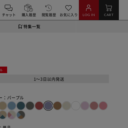
チャット
購入履歴
閲覧履歴
お気に入り
LOG IN
CART
特集一覧
ル
1～3日以内発送
ー：
パープル
：
単品