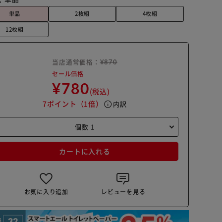
単品
2枚組
4枚組
12枚組
当店通常価格：
¥870
セール価格
¥780
(税込)
7ポイント
（1倍）
info
内訳
カートに入れる
お気に入り追加
レビューを見る