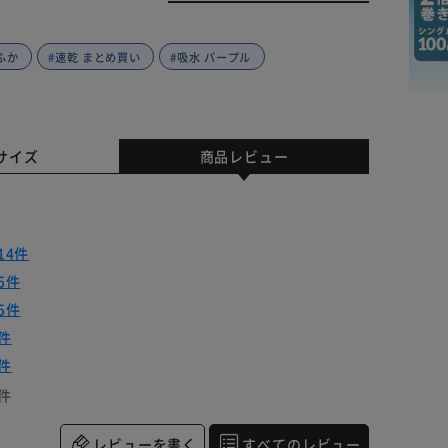
ふか
#速乾 まとめ買い
#吸水 パープル
サイズ
商品レビュー
14件
5件
5件
件
件
件
レビューを書く
すべてのレビュー