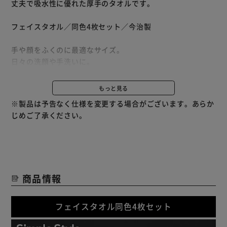
丈夫で吸水性に優れた厚手のタオルです。
フェイスタオル／同色4枚セット／今治製
手や顔をふくのに最適なサイズ。
日々の洗顔や手洗いに。
ふっくら厚手のタオル。
もっと見る
やさしくお肌を包み込み、水分をサッと吸収するリッチな使
※製品は予告なく仕様を変更する場合がございます。あらか
い心地。
じめご了承ください。
耐久性が高く、丈夫で風合い長持ち。
繰り返しのお洗濯でもパイルが痩せにくい。
抗菌防臭加工済み。
商品情報
フェイスタオル同色4枚セット