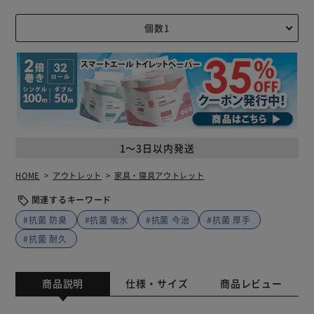
1～3日以内発送
HOME
アウトレット
家具・寝具アウトレット
関連するキーワード
#抗菌 防臭
#抗菌 吸水
#抗菌 今治
#抗菌 厚手
#抗菌 耐久
商品説明
仕様・サイズ
商品レビュー