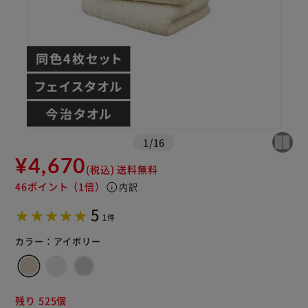
※ご確認ください
1
/
16
¥4,670
カートに入れる
購入手続きへ
(税込)
送料無料
46ポイント
（1倍）
info
内訳
5
1件
カラー：
アイボリー
残り 525個