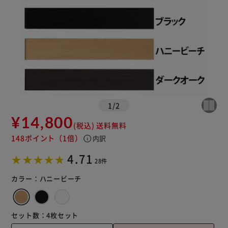
1
/
2
¥14,800
(税込)
送料無料
148ポイント
（1倍）
info
内訳
4.71
28件
カラー：
ハニービーチ
セット数：
4枚セット