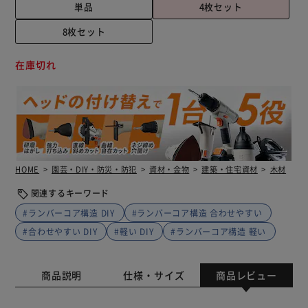
単品
4枚セット
8枚セット
在庫切れ
HOME
園芸・DIY・防災・防犯
資材・金物
建築・住宅資材
木材
関連するキーワード
#ランバーコア構造 DIY
#ランバーコア構造 合わせやすい
#合わせやすい DIY
#軽い DIY
#ランバーコア構造 軽い
商品説明
仕様・サイズ
商品レビュー