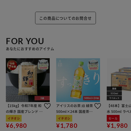
この商品についてのお問合せ
FOR YOU
あなたにおすすめのアイテム
【15kg】令和7年産 和
アイリスのお茶 綠 緑茶
【48本】富士
の輝き 国産ブレンド 5
500ml×24本 国産茶葉
水 500ml ラ
kg×3袋
100％使用
イチオシ
イチオシ
セール
¥6,980
¥1,780
¥1,980