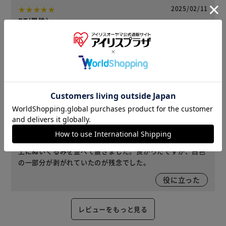
2025/02/11
PT(男性)
カラー : ホワイト ｜ セット数 : 4枚セット 購入
棚の製作に欠かせない。ピラシェルシリーズとあわせて活用
している。
役に立った
2023/11/28
らいぽん(女性)
カラー : ホワイト ｜ セット数 : 単品 購入
カラーボックスとカラーボックスの上に棚板として置きその
上にぬいぐるみを並べて置きました。良かったですが、白色
の一部分が剥がれていたのが残念でした。
役に立った
レビューをもっと見る