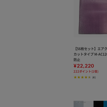
【56枚セット】エア
カットタイプ M-AC12
防止
¥22,220
222ポイント(1倍)
(4)