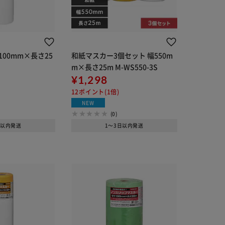
100mm×長さ25
和紙マスカー3個セット 幅550m
m×長さ25m M-WS550-3S
¥1,298
12ポイント(1倍)
NEW
(0)
日以内発送
1～3日以内発送