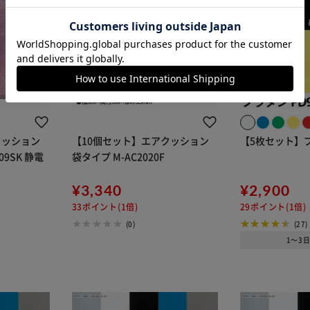
カートに入れる
購入手続きへ
クッション
【10個セット】エアクッション
【5枚セット】プ
09SK 静電
袋タイプ M-AC2020F
¥3,340
¥2,900
33ポイント(1倍)
29ポイント(1倍)
(0)
(27)
1～3