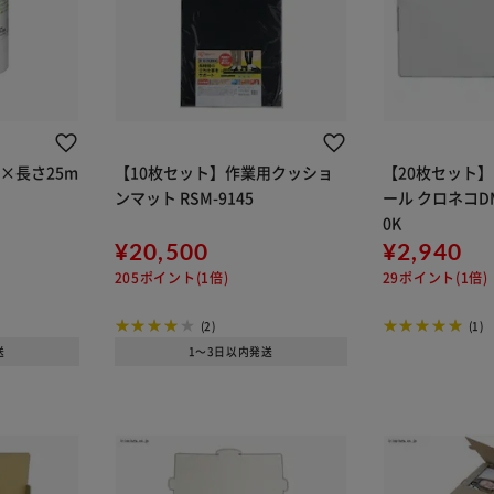
m×長さ25m
【10枚セット】作業用クッショ
【20枚セット
ンマット RSM-9145
ール クロネコDM
0K
¥20,500
¥2,940
205ポイント(1倍)
29ポイント(1倍)
(2)
(1)
送
1～3日以内発送