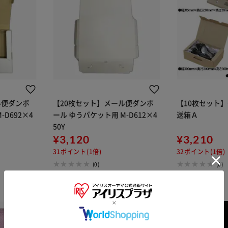
ル便ダンボ
【20枚セット】メール便ダンボ
【10枚セット
-D692×4
ール ゆうパケット用 M-D612×4
送箱Ａ
50Y
¥3,120
¥3,210
31ポイント(1倍)
32ポイント(1倍)
(0)
(0)
※ご確認ください