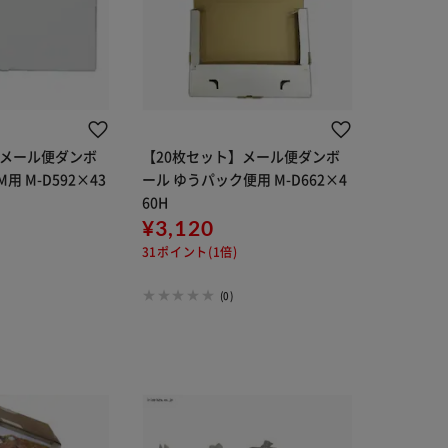
】メール便ダンボ
【20枚セット】メール便ダンボ
用 M-D592×43
ール ゆうパック便用 M-D662×4
60H
¥3,120
31ポイント(1倍)
(0)