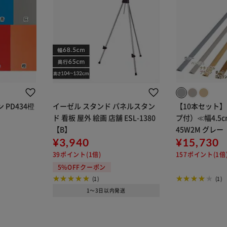
PD434橙
イーゼル スタンド パネルスタン
【10本セット
ド 看板 屋外 絵画 店舗 ESL-1380
プ付）≪幅4.5c
【B】
45W2M グレー
¥3,940
¥15,730
39ポイント(1倍)
157ポイント(1倍
5%OFFクーポン
(1)
(1)
1～3日以内発送