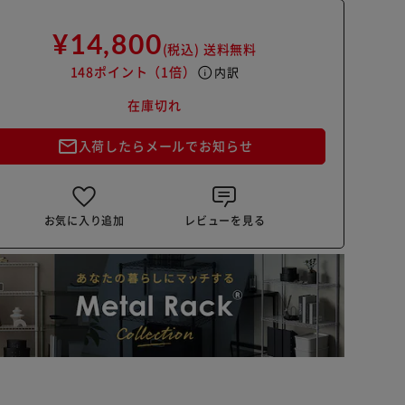
¥14,800
(税込)
送料無料
148ポイント
（1倍）
info
内訳
在庫切れ
mail_outline
入荷したらメールでお知らせ
お気に入り追加
レビューを見る