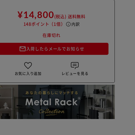
¥14,800
(税込)
送料無料
148ポイント
（1倍）
info
内訳
在庫切れ
mail_outline
入荷したらメールでお知らせ
お気に入り追加
レビューを見る