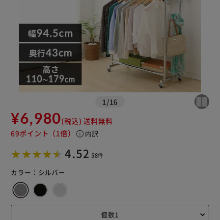
1
/
16
¥6,980
※ご確認ください
(税込)
送料無料
69ポイント
（1倍）
info
内訳
カートに入れる
購入手続きへ
4.52
58件
カラー：
シルバー