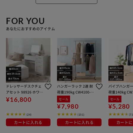
FOR YOU
あなたにおすすめのアイテム
ドレッサーデスクチェ
ハンガーラック 2連 耐
パイプハンガー 
アセット 98926 ホワイ
荷重190kg CW4100-T
荷重140kg CW3
ト
1 パイプハンガー シル
5 シルバー
¥16,800
セール
セール
バー
¥7,980
¥5,280
(24)
(151)
(71
カートに入れる
カートに入れる
カートに