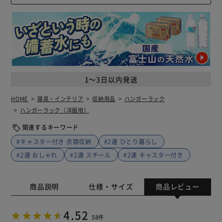
1～3日以内発送
HOME
寝具・インテリア
収納用品
ハンガーラック
ハンガーラック（洋服用）
関連するキーワード
#キャスター付き 衣類収納
#2連 ひとり暮らし
#2連 おしゃれ
#2連 スチール
#2連 キャスター付き
商品説明
仕様・サイズ
商品レビュー
4.52
58件