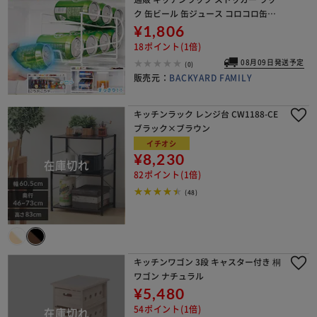
ク 缶ビール 缶ジュース コロコロ缶配
ストッカー 収納ストッカー ストック
¥1,806
庫内収納 冷蔵庫整理 アイディアグッ
18ポイント(1倍)
ズ
08月09日発送予定
(0)
販売元：
BACKYARD FAMILY
キッチンラック レンジ台 CW1188-CE
ブラック×ブラウン
イチオシ
¥8,230
82ポイント(1倍)
(48)
キッチンワゴン 3段 キャスター付き 桐
ワゴン ナチュラル
¥5,480
54ポイント(1倍)