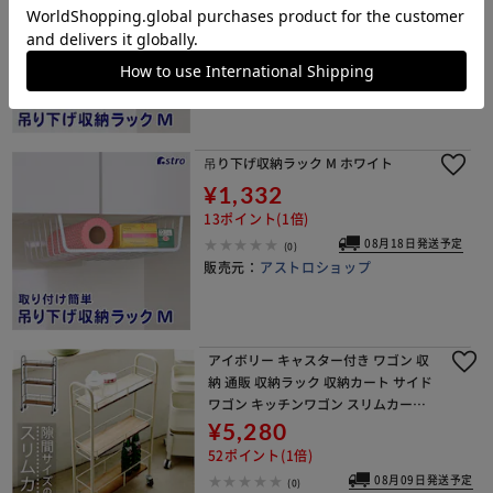
14ポイント(1倍)
08月18日発送予定
(0)
販売元：
アストロショップ
吊り下げ収納ラック M ホワイト
¥1,332
13ポイント(1倍)
08月18日発送予定
(0)
販売元：
アストロショップ
アイボリー キャスター付き ワゴン 収
納 通販 収納ラック 収納カート サイド
ワゴン キッチンワゴン スリムカート
スキマ収納 隙間収納 すきま収納 ZU-6
¥5,280
01 Serein スレン おしゃれ スリ
52ポイント(1倍)
08月09日発送予定
(0)