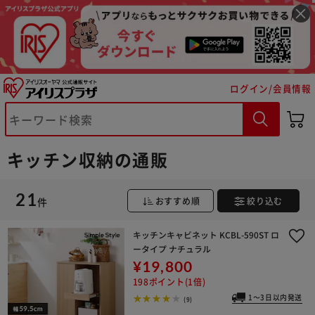
ログイン/会員情報
キッチン収納の通販
21
件
おすすめ順
絞り込む
※ご確認ください
キッチンキャビネット KCBL-590ST ロ
カートに入れる
購入手続きへ
ータイプ ナチュラル
¥19,800
198ポイント(1倍)
1～3日以内発送
(9)