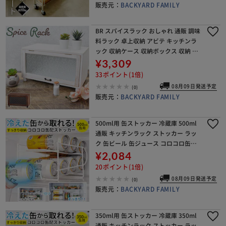
販売元：
BACKYARD FAMILY
BR スパイスラック おしゃれ 通販 調味
料ラック 卓上収納 アビテ キッチンラ
ック 収納ケース 収納ボックス 収納 ケ
ース ボックス かわいい カントリー 木
¥3,309
製 キッチン用品 台所用品 生活雑貨 イ
33ポイント(1倍)
08月09日発送予定
(0)
販売元：
BACKYARD FAMILY
500ml用 缶ストッカー 冷蔵庫 500ml
通販 キッチンラック ストッカー ラッ
ク 缶ビール 缶ジュース コロコロ缶配
ストッカー 収納ストッカー ストック
¥2,084
庫内収納 冷蔵庫整理 アイディアグッ
20ポイント(1倍)
ズ
08月09日発送予定
(0)
販売元：
BACKYARD FAMILY
350ml用 缶ストッカー 冷蔵庫 350ml
通販 キッチンラック ストッカー ラッ