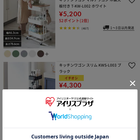
板付き T-KW-L002 ホワイト
¥5,200
52ポイント(1倍)
1～3日以内発送
(467)
＋
キッチンワゴン スリム KWS-L003 ブ
ラック
イチオシ
¥4,300
43ポイント(1倍)
1～3日以内発送
(147)
吊り下げ収納ラック M ブラック
¥1,480