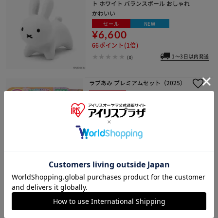
ト ホワイト バランスボール おしゃれ
かわいい
セール
NEW
¥6,600
66ポイント(1倍)
1～3日以内発送
(0)
ラブあみ プレミアムセット（2025）
セール
¥3,980
39ポイント(1倍)
1～3日以内発送
(2)
レゴ クラシック 黄色のアイディアボ
ックス スペシャル 10698
¥7,600
76ポイント(1倍)
500円OFFクーポン