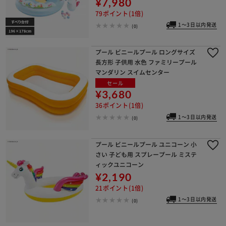
¥7,980
79ポイント(1倍)
1～3日以内発送
(0)
プール ビニールプール ロングサイズ
長方形 子供用 水色 ファミリープール
マンダリン スイムセンター
セール
¥3,680
36ポイント(1倍)
1～3日以内発送
(0)
プール ビニールプール ユニコーン 小
さい 子ども用 スプレープール ミステ
ィックユニコーン
¥2,190
21ポイント(1倍)
1～3日以内発送
(0)