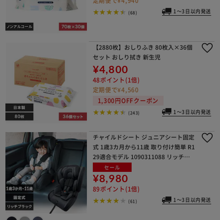
定期便で¥4,940
1～3日以内発送
(68)
【2880枚】おしりふき 80枚入×36個
セット おしり拭き 新生児
¥4,800
48ポイント(1倍)
定期便で¥4,560
1,300円OFFクーポン
1～3日以内発送
(243)
チャイルドシート ジュニアシート固定
式 1歳3カ月から11歳 取り付け簡単 R1
29適合モデル 1090311088 リッチブ
ラック
セール
¥8,980
89ポイント(1倍)
1～3日以内発送
(61)