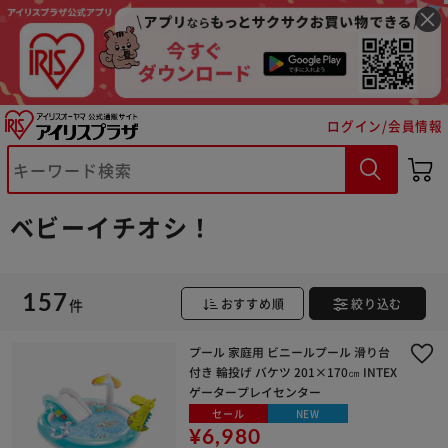
ログイン/会員情報
ベビーイチオシ！
157
件
おすすめ順
絞り込む
プール 家庭用 ビニールプール 滑り台
付き 輪投げ バケツ 201×170㎝ INTEX
ゲータープレイセンター
セール
NEW
¥6,980