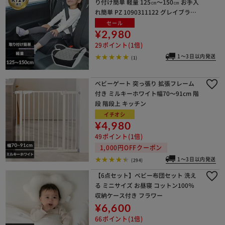
り付け簡単 軽量 125㎝～150㎝ お手入
れ簡単 PZ 1090311122 グレイブラッ
ク
セール
¥2,980
29ポイント(1倍)
1～3日以内発送
(1)
ベビーゲート 突っ張り 拡張フレーム
付き ミルキーホワイト幅70～91cm 階
段 階段上 キッチン
イチオシ
¥4,980
49ポイント(1倍)
1,000円OFFクーポン
1～3日以内発送
(294)
【6点セット】ベビー布団セット 洗え
る ミニサイズ お昼寝 コットン100％
収納ケース付き フラワー
¥6,600
66ポイント(1倍)