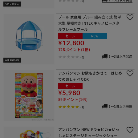
1～3日以内発送
(0)
プール 家庭用 ブルー 組み立て式 簡単
大型 屋根付き INTEX キャノピーメタ
ルフレームプール
セール
NEW
¥12,800
128ポイント(1倍)
1～3日以内発送
(0)
アンパンマン お歌もきかせて！はじめ
てのおしゃべりDX
セール
¥5,980
59ポイント(1倍)
1～3日以内発送
(1)
アンパンマン NEWキラ★ピカ★いっ
しょにステージミュージックショー