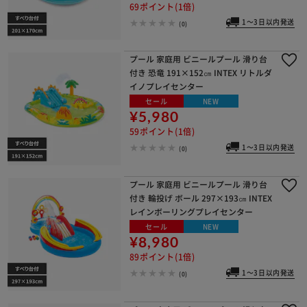
69ポイント(1倍)
1～3日以内発送
(0)
プール 家庭用 ビニールプール 滑り台
付き 恐竜 191×152㎝ INTEX リトルダ
イノプレイセンター
セール
NEW
¥5,980
※ご確認ください
59ポイント(1倍)
1～3日以内発送
(0)
カートに入れる
購入手続きへ
プール 家庭用 ビニールプール 滑り台
付き 輪投げ ボール 297×193㎝ INTEX
レインボーリングプレイセンター
セール
NEW
¥8,980
89ポイント(1倍)
1～3日以内発送
(0)