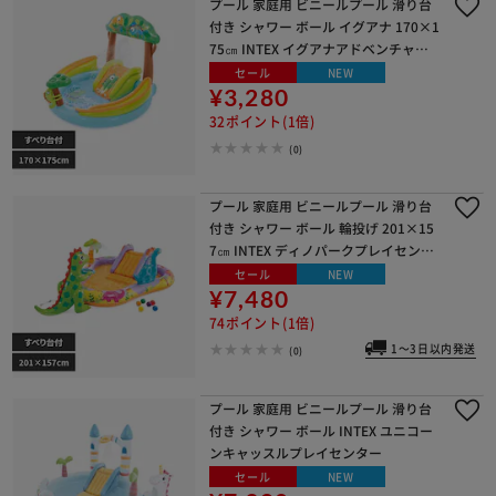
プール 家庭用 ビニールプール 滑り台
付き シャワー ボール イグアナ 170×1
75㎝ INTEX イグアナアドベンチャー
プレイセンター
セール
NEW
¥3,280
32ポイント(1倍)
(0)
プール 家庭用 ビニールプール 滑り台
付き シャワー ボール 輪投げ 201×15
7㎝ INTEX ディノパークプレイセンタ
ー
セール
NEW
¥7,480
74ポイント(1倍)
1～3日以内発送
(0)
プール 家庭用 ビニールプール 滑り台
付き シャワー ボール INTEX ユニコー
ンキャッスルプレイセンター
セール
NEW