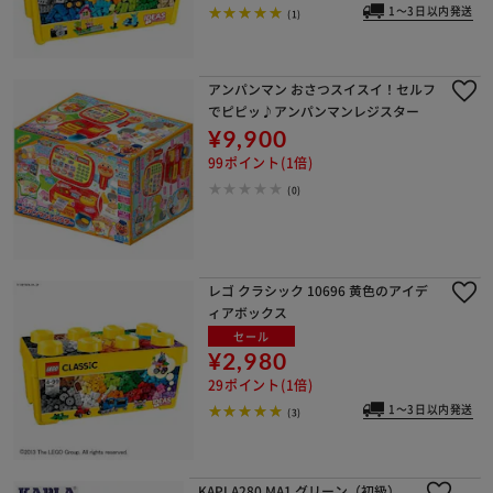
1～3日以内発送
(1)
アンパンマン おさつスイスイ！セルフ
でピピッ♪アンパンマンレジスター
¥9,900
99ポイント(1倍)
(0)
レゴ クラシック 10696 黄色のアイデ
ィアボックス
セール
¥2,980
29ポイント(1倍)
1～3日以内発送
(3)
KAPLA280 MA1 グリーン（初級）