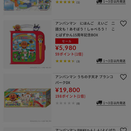
1～3日以内発送
(1)
アンパンマン にほんご えいご 二
語文も！あそぼう！しゃべろう！ こ
とばずかん15周年記念BOX
セール
¥5,980
59ポイント(1倍)
1～3日以内発送
(3)
アンパンマン うちの子天才 ブランコ
パークDX
¥19,800
198ポイント(1倍)
1～3日以内発送
(0)
アンパンマン 8WAYへんしん!よくばり