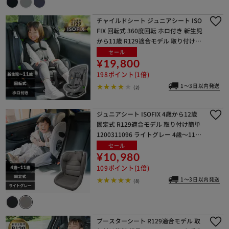
チャイルドシート ジュニアシート ISO
FIX 回転式 360度回転 ホロ付き 新生児
から11歳 R129適合モデル 取り付け簡
単 1090311118 ダークグレー
セール
¥19,800
198ポイント(1倍)
1～3日以内発送
(2)
ジュニアシート ISOFIX 4歳から12歳
固定式 R129適合モデル 取り付け簡単
1200311096 ライトグレー 4歳～11歳
ごろまで
セール
¥10,980
109ポイント(1倍)
1～3日以内発送
(8)
ブースターシート R129適合モデル 取