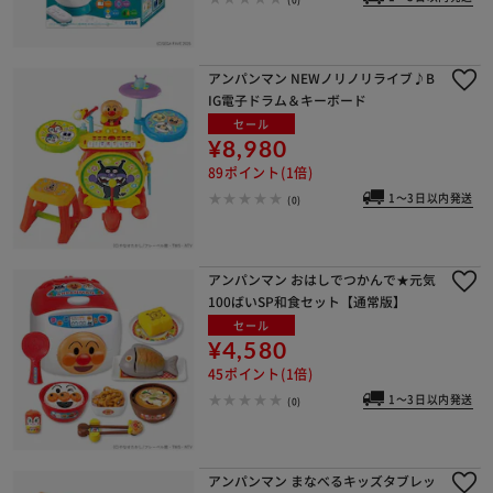
アンパンマン NEWノリノリライブ♪B
IG電子ドラム＆キーボード
セール
¥8,980
89ポイント(1倍)
1～3日以内発送
(0)
アンパンマン おはしでつかんで★元気
100ばいSP和食セット【通常版】
セール
¥4,580
45ポイント(1倍)
1～3日以内発送
(0)
アンパンマン まなべるキッズタブレッ