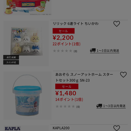
リリック 6連ライト ちいかわ
セール
¥2,200
22ポイント(1倍)
1～3日以内発送
(0)
あおぞら スノーアットホーム スター
トセット300ｇ SN-23
セール
¥1,480
14ポイント(1倍)
1～3日以内発送
(0)
KAPLA200